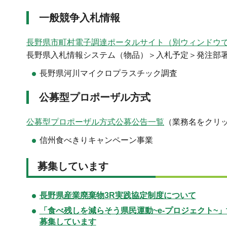
一般競争入札情報
長野県市町村電子調達ポータルサイト（別ウィンドウ
長野県入札情報システム（物品）＞入札予定＞発注部
長野県河川マイクロプラスチック調査
公募型プロポーザル方式
公募型プロポーザル方式公募公告一覧
（業務名をクリ
信州食べきりキャンペーン事業
募集
しています
長野県産業廃棄物3R実践協定制度について
「食べ残しを減らそう県民運動~e-プロジェクト~
募集しています