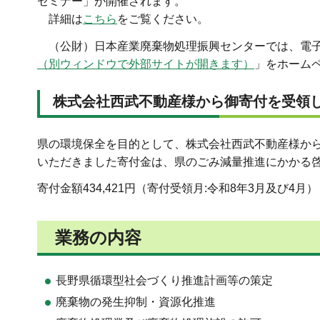
セミナー」が開催されます。
詳細は
こちら
をご覧ください。
（公財）日本産業廃棄物処理振興センターでは、電子
（別ウィンドウで外部サイトが開きます）
」をホーム
株式会社西武不動産様から御寄付を受領
県の環境保全を目的として、株式会社西武不動産様か
いただきました寄付金は、県のごみ減量推進にかかる
寄付金額434,421円（寄付受領月:令和8年3月及び4月）
業務の内容
長野県循環型社会づくり推進計画等の策定
廃棄物の発生抑制・資源化推進