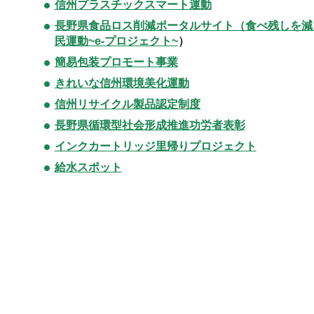
信州プラスチックスマート運動
長野県食品ロス削減ポータルサイト（食
べ残しを減
民運動~e-プロジェクト~
）
簡易包装プロモート事業
きれいな信州環境美化運動
信州リサイクル製品認定制度
長野県循環型社会形成推進功労者表彰
インクカートリッジ里帰りプロジェクト
給水スポット