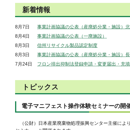
新着情報
8月7日
事業計画協議の公表（産廃処分業・施設）北
8月4日
事業計画協議の公表（一廃施設）
8月3日
信州リサイクル製品認定制度
8月3日
事業計画協議の公表（産廃処分業・施設）長
7月24日
フロン排出抑制法登録申請・変更届出・充填
トピックス
電子マニフェスト操作体験セミナーの開
（公財）日本産業廃棄物処理振興センター主催により