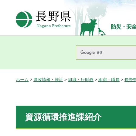
長野県Nagano Prefecture
防災・安
ホーム
>
県政情報・統計
>
組織・行財政
>
組織・職員
>
長野
資源循環推進課紹介