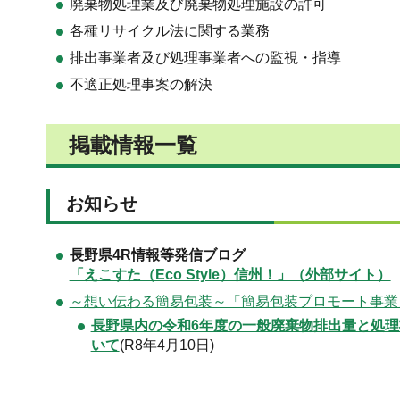
廃棄物処理業及び廃棄物処理施設の許可
各種リサイクル法に関する業務
排出事業者及び処理事業者への監視・指導
不適正処理事案の解決
掲載情報一覧
お知らせ
長野県4R情報等発信ブログ
「えこすた（Eco Style）信州！」（外部サイト）
～想い伝わる簡易包装～「簡易包装プロモート事業
長野県内の令和6年度の一般廃棄物排出量と処理
いて
(R8年4月10日)