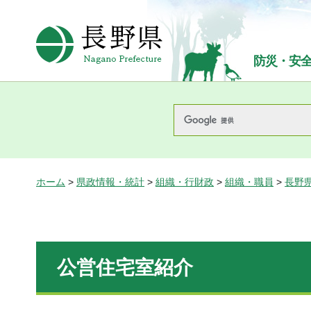
長野県Nagano Prefecture
防災・安
ホーム
>
県政情報・統計
>
組織・行財政
>
組織・職員
>
長野
公営住宅室紹介