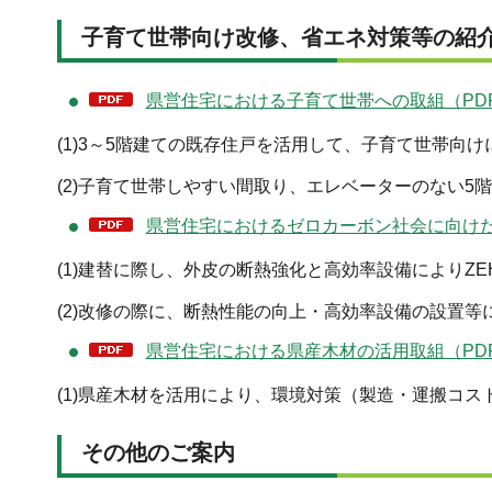
子育て世帯向け改修、省エネ対策等の紹
県営住宅における子育て世帯への取組（PDF
(1)3～5階建ての既存住戸を活用して、子育て世帯向
(2)子育て世帯しやすい間取り、エレベーターのない
県営住宅におけるゼロカーボン社会に向けた取
(1)建替に際し、外皮の断熱強化と高効率設備によりZ
(2)改修の際に、断熱性能の向上・高効率設備の設置等
県営住宅における県産木材の活用取組（PDF
(1)県産木材を活用により、環境対策（製造・運搬コ
その他のご案内