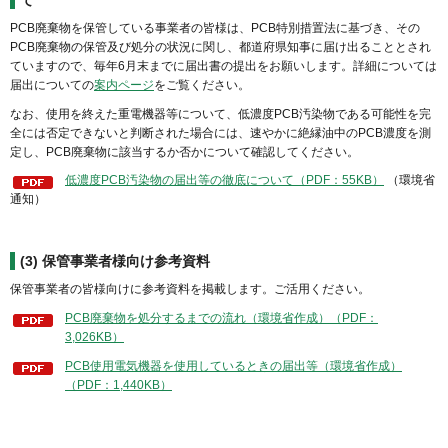
PCB廃棄物を保管している事業者の皆様は、PCB特別措置法に基づき、その
PCB廃棄物の保管及び処分の状況に関し、都道府県知事に届け出ることとされ
ていますので、毎年6月末までに届出書の提出をお願いします。詳細については
届出についての
案内ページ
をご覧ください。
なお、使用を終えた重電機器等について、低濃度PCB汚染物である可能性を完
全には否定できないと判断された場合には、速やかに絶縁油中のPCB濃度を測
定し、PCB廃棄物に該当するか否かについて確認してください。
低濃度PCB汚染物の届出等の徹底について（PDF：55KB）
（環境省
通知）
(3)
保管事業者様向け参考資料
保管事業者の皆様向けに参考資料を掲載します。ご活用ください。
PCB廃棄物を処分するまでの流れ（環境省作成）（PDF：
3,026KB）
PCB使用電気機器を使用しているときの届出等（環境省作成）
（PDF：1,440KB）