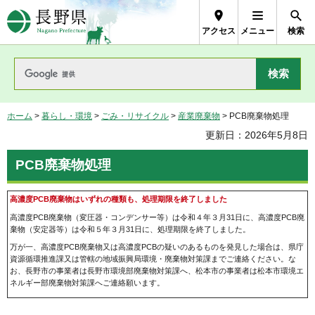
長野県Nagano Prefecture
アクセス
メニュー
検索
ホーム
>
暮らし・環境
>
ごみ・リサイクル
>
産業廃棄物
> PCB廃棄物処理
更新日：2026年5月8日
PCB廃棄物処理
高濃度PCB廃棄物はいずれの種類も、処理期限を終了しました
高濃度PCB廃棄物（変圧器・コンデンサー等）は令和４年３月31日に、高濃度PCB廃
棄物（安定器等）は令和５年３月31日に、処理期限を終了しました。
万が一、高濃度PCB廃棄物又は高濃度PCBの疑いのあるものを発見した場合は、県庁
資源循環推進課又は管轄の地域振興局環境・廃棄物対策課までご連絡ください。な
お、長野市の事業者は長野市環境部廃棄物対策課へ、松本市の事業者は松本市環境エ
ネルギー部廃棄物対策課へご連絡願います。