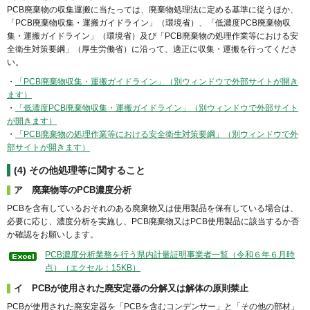
PCB廃棄物の収集運搬に当たっては、廃棄物処理法に定める基準に従うほか、
「PCB廃棄物収集・運搬ガイドライン」（環境省）、「低濃度PCB廃棄物収
集・運搬ガイドライン」（環境省）及び「PCB廃棄物の処理作業等における安
全衛生対策要綱」（厚生労働省）に沿って、適正に収集・運搬を行ってくださ
い。
・
「PCB廃棄物収集・運搬ガイドライン」（別ウィンドウで外部サイトが開き
ます）
・
「低濃度PCB廃棄物収集・運搬ガイドライン」（別ウィンドウで外部サイト
が開きます）
・
「PCB廃棄物の処理作業等における安全衛生対策要綱」（別ウィンドウで外
部サイトが開きます）
(4)
その他処理等に関すること
ア 廃棄物等のPCB濃度分析
PCBを含有しているおそれのある廃棄物又は使用製品を保有している場合は、
必要に応じ、濃度分析を実施し、PCB廃棄物又はPCB使用製品に該当するか否
か確認をお願いします。
PCB濃度分析業務を行う県内計量証明事業者一覧（令和６年６月時
点）（エクセル：15KB）
イ PCBが使用された廃安定器の分解又は解体の原則禁止
PCBが使用された廃安定器を「PCBを含むコンデンサー」と「その他の部材」