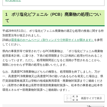
(2) お知らせ
1
ポリ塩化ビフェニル（PCB）廃棄物の処理につい
て
平成28年8月1日に、ポリ塩化ビフェニル廃棄物の適正な処理の推進に関する特
別措置法等が改正されました。
詳細は
環境省のホームページ（別ウィンドウで外部サイトが開きます）
を参照
してください。
県内の事業所等で保管されているPCB廃棄物は、「ポリ塩化ビフェニル廃棄物
処理基本計画」に基づき、下表の処理期限までに計画的に処理が行われること
となっています。ただし、処理期限間近になると混雑が予想されることから、
期限にかかわらず早期の処理をお願いいたします。
なお、高濃度PCB廃棄物はどちらの種類も、処理期限を終了しました。万が
一、高濃度PCB廃棄物又は高濃度PCBの疑いのあるものを発見した場合は、県
庁資源循環推進課又は管轄の地域振興局環境・廃棄物対策課までご連絡くださ
い（長野市の事業者は長野市環境部廃棄物対策課へ、松本市の事業者は松本市
環境エネルギー部廃棄物対策課へご連絡願います）。
画面サイズで表示