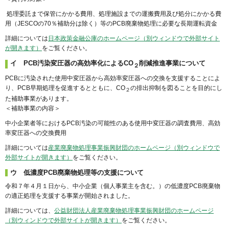
処理委託まで保管にかかる費用、処理施設までの運搬費用及び処分にかかる費
用（JESCOの70％補助分は除く）等のPCB廃棄物処理に必要な長期運転資金
詳細については
日本政策金融公庫のホームページ（別ウィンドウで外部サイト
が開きます）
をご覧ください。
イ PCB汚染変圧器の高効率化によるCO
削減推進事業について
２
PCBに汚染された使用中変圧器から高効率変圧器への交換を支援することによ
り、PCB早期処理を促進するとともに、CO
の排出抑制を図ることを目的にし
２
た補助事業があります。
＜補助事業の内容＞
中小企業者等におけるPCB汚染の可能性のある使用中変圧器の調査費用、高効
率変圧器への交換費用
詳細については
産業廃棄物処理事業振興財団のホームページ（別ウィンドウで
外部サイトが開きます）
をご覧ください。
ウ 低濃度PCB廃棄物処理等の支援について
令和７年４月１日から、中小企業（個人事業主を含む。）の低濃度PCB廃棄物
の適正処理を支援する事業が開始されました。
詳細については、
公益財団法人産業廃棄物処理事業振興財団のホームページ
（別ウィンドウで外部サイトが開きます）
をご覧ください。