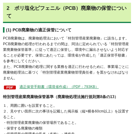
2
ポリ塩化ビフェニル（PCB）廃棄物の保管につい
て
(1)
PCB廃棄物の適正保管について
PCB廃棄物は、廃棄物処理法において「特別管理産業廃棄物」に該当します。
PCB廃棄物の処理が行われるまでの間は、同法に定められている「特別管理産
業廃棄物保管基準」に従って適正に保管し、環境中に漏出させないよう対応す
ることが必要です。保管にあたっては、環境省が作成した「適正保管手順書」
を参考にしてください。
また、PCB廃棄物の処理に関する業務を適正に行わせるために、事業場ごとに
廃棄物処理法に基づく「特別管理産業廃棄物管理責任者」を置かなければなり
ません。
適正保管手順書（環境省作成）（PDF：793KB）
特別管理産業廃棄物保管基準（廃棄物処理法施行規則第8条の13）
１、周囲に囲いを設置すること。
２、見やすい箇所に次の事項を記載した掲示板（縦×横各60cm以上）を設置す
ること。
・特別管理産業廃棄物の保管場所であること。
・保管する廃棄物の種類