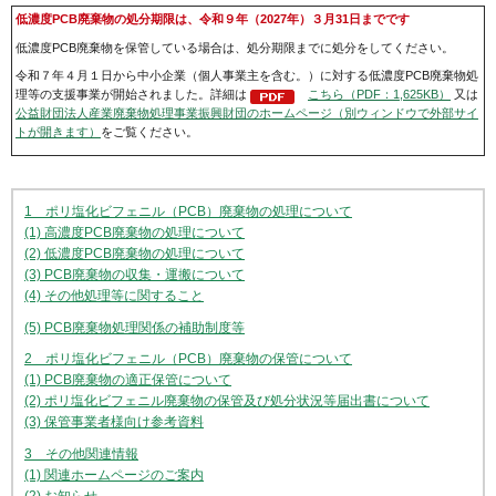
低濃度PCB廃棄物の処分期限は、令和９年（2027年）３月31日までです
低濃度PCB廃棄物を保管している場合は、処分期限までに処分をしてください。
令和７年４月１日から中小企業（個人事業主を含む。）に対する低濃度PCB廃棄物処
理等の支援事業が開始されました。詳細は
こちら（PDF：1,625KB）
又は
公益財団法人産業廃棄物処理事業振興財団のホームページ（別ウィンドウで外部サイ
トが開きます）
をご覧ください。
1 ポリ塩化ビフェニル（PCB）廃棄物の処理について
(1) 高濃度PCB廃棄物の処理について
(2) 低濃度PCB廃棄物の処理について
(3) PCB廃棄物の収集・運搬について
(4) その他処理等に関すること
(5) PCB廃棄物処理関係の補助制度等
2 ポリ塩化ビフェニル（PCB）廃棄物の保管について
(1) PCB廃棄物の適正保管について
(2) ポリ塩化ビフェニル廃棄物の保管及び処分状況等届出書について
(3) 保管事業者様向け参考資料
3 その他関連情報
(1) 関連ホームページのご案内