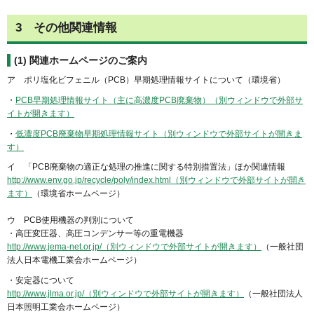
3
その他関連情報
(1)
関連ホームページのご案内
ア ポリ塩化ビフェニル（PCB）早期処理情報サイトについて（環境省）
・
PCB早期処理情報サイト（主に高濃度PCB廃棄物）（別ウィンドウで外部サ
イトが開きます）
・
低濃度PCB廃棄物早期処理情報サイト（別ウィンドウで外部サイトが開きま
す）
イ 「PCB廃棄物の適正な処理の推進に関する特別措置法」ほか関連情報
http://www.env.go.jp/recycle/poly/index.html（別ウィンドウで外部サイトが開き
ます）
（環境省ホームページ）
ウ PCB使用機器の判別について
・高圧変圧器、高圧コンデンサー等の重電機器
http://www.jema-net.or.jp/（別ウィンドウで外部サイトが開きます）
（一般社団
法人日本電機工業会ホームページ）
・安定器について
http://www.jlma.or.jp/（別ウィンドウで外部サイトが開きます）
（一般社団法人
日本照明工業会ホームページ）