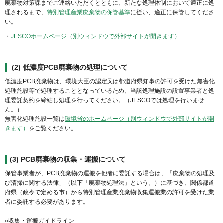
廃棄物対策課までご連絡いただくとともに、新たな処理体制において適正に処
理されるまで、
特別管理産業廃棄物の保管基準
に従い、適正に保管してくださ
い。
・
JESCOホームページ（別ウィンドウで外部サイトが開きます）
(2) 低濃度PCB廃棄物の処理について
低濃度PCB廃棄物は、環境大臣の認定又は都道府県知事の許可を受けた無害化
処理施設等で処理することとなっているため、当該処理施設の設置事業者と処
理委託契約を締結し処理を行ってください。（JESCOでは処理を行いませ
ん。）
無害化処理施設一覧は
環境省のホームページ（別ウィンドウで外部サイトが開
きます）
をご覧ください。
(3)
PCB廃棄物の収集・運搬について
保管事業者が、PCB廃棄物の運搬を他者に委託する場合は、「廃棄物の処理及
び清掃に関する法律」（以下「廃棄物処理法」という。）に基づき、関係都道
府県（政令で定める市）から特別管理産業廃棄物収集運搬業の許可を受けた業
者に委託する必要があります。
○収集・運搬ガイドライン