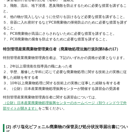
・保管場所の管理者の氏名（名称）・連絡先
３、飛散、流出、地下浸透、悪臭飛散を防止するために必要な措置を講ずるこ
と。
４、他の物が混入しないように仕切りを設けるなど必要な措置を講ずること。
５、容器に入れ密封するなどPCB廃棄物の揮発防止のために必要な措置を講ず
ること。
６、PCB廃棄物が高温にさらされないために必要な措置を講ずること。
７、PCB廃棄物の腐食を防止するために必要な措置を講ずること。
特別管理産業廃棄物管理責任者（廃棄物処理法施行規則第8条の17）
特別管理産業廃棄物管理責任者は、下記のいずれかの資格が必要となります。
１、2年以上環境衛生指導員の職にあった者
２、学歴、履修した学科に応じて必要な廃棄物処理に関する技術上の実務に従
事した経験を有する者
３、10年以上廃棄物処理に関する技術上の実務に従事した経験を有する者
４、（公財）日本産業廃棄物処理振興センターが開催する講習会の受講者
特別管理産業廃棄物管理責任者に関する講習会については、
（公財）日本産業廃棄物処理振興センターのホームページ（別ウィンドウで外
部サイトが開きます）
をご覧ください。
(2)
ポリ塩化ビフェニル廃棄物の保管及び処分状況等届出書につい
て