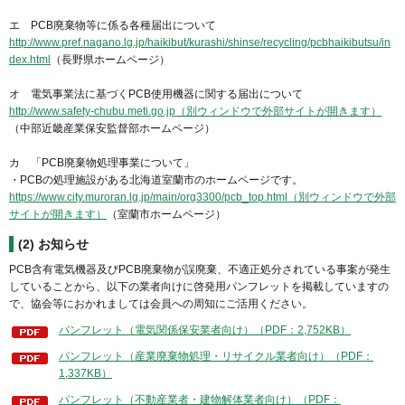
エ PCB廃棄物等に係る各種届出について
http://www.pref.nagano.lg.jp/haikibut/kurashi/shinse/recycling/pcbhaikibutsu/in
dex.html
（長野県ホームページ）
オ 電気事業法に基づくPCB使用機器に関する届出について
http://www.safety-chubu.meti.go.jp（別ウィンドウで外部サイトが開きます）
（中部近畿産業保安監督部ホームページ）
カ 「PCB廃棄物処理事業について」
・PCBの処理施設がある北海道室蘭市のホームページです。
https://www.city.muroran.lg.jp/main/org3300/pcb_top.html（別ウィンドウで外部
サイトが開きます）
（室蘭市ホームページ）
(2)
お知らせ
PCB含有電気機器及びPCB廃棄物が誤廃棄、不適正処分されている事案が発生
していることから、以下の業者向けに啓発用パンフレットを掲載していますの
で、協会等におかれましては会員への周知にご活用ください。
パンフレット（電気関係保安業者向け）（PDF：2,752KB）
パンフレット（産業廃棄物処理・リサイクル業者向け）（PDF：
1,337KB）
パンフレット（不動産業者・建物解体業者向け）（PDF：