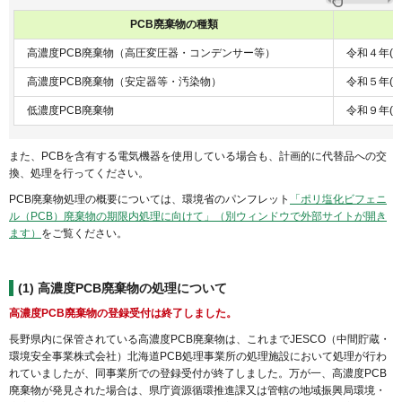
PCB廃棄物の種類
高濃度PCB廃棄物（高圧変圧器・コンデンサー等）
令和４年(2
高濃度PCB廃棄物（安定器等・汚染物）
令和５年(2
低濃度PCB廃棄物
令和９年(20
また、PCBを含有する電気機器を使用している場合も、計画的に代替品への交
換、処理を行ってください。
PCB廃棄物処理の概要については、環境省のパンフレット
「ポリ塩化ビフェニ
ル（PCB）廃棄物の期限内処理に向けて」（別ウィンドウで外部サイトが開き
ます）
をご覧ください。
(1)
高濃度PCB廃棄物の処理について
高濃度PCB廃棄物の登録受付は終了しました。
長野県内に保管されている高濃度PCB廃棄物は、これまでJESCO（中間貯蔵・
環境安全事業株式会社）北海道PCB処理事業所の処理施設において処理が行わ
れていましたが、同事業所での登録受付が終了しました。万が一、高濃度PCB
廃棄物が発見された場合は、県庁資源循環推進課又は管轄の地域振興局環境・