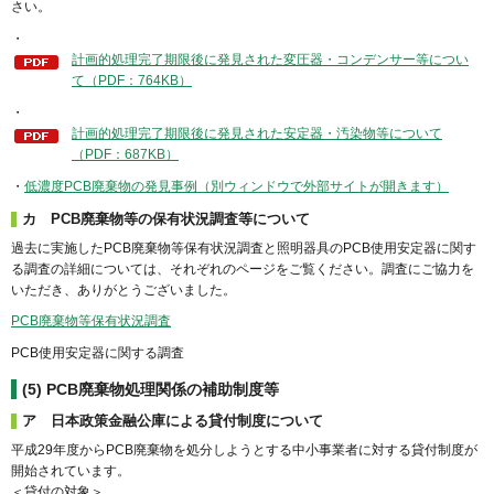
さい。
・
計画的処理完了期限後に発見された変圧器・コンデンサー等につい
て（PDF：764KB）
・
計画的処理完了期限後に発見された安定器・汚染物等について
（PDF：687KB）
・
低濃度PCB廃棄物の発見事例（別ウィンドウで外部サイトが開きます）
カ PCB廃棄物等の保有状況調査等について
過去に実施したPCB廃棄物等保有状況調査と照明器具のPCB使用安定器に関す
る調査の詳細については、それぞれのページをご覧ください。調査にご協力を
いただき、ありがとうございました。
PCB廃棄物等保有状況調査
PCB使用安定器に関する調査
(5)
PCB廃棄物処理関係の補助制度等
ア 日本政策金融公庫による貸付制度について
平成29年度からPCB廃棄物を処分しようとする中小事業者に対する貸付制度が
開始されています。
＜貸付の対象＞