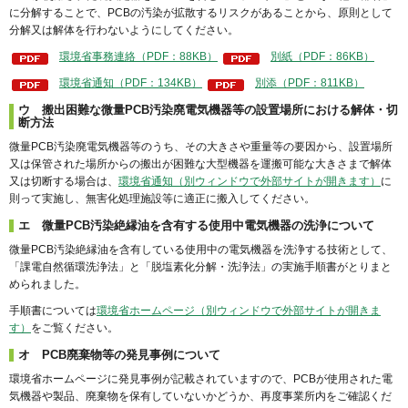
に分解することで、PCBの汚染が拡散するリスクがあることから、原則として
分解又は解体を行わないようにしてください。
環境省事務連絡（PDF：88KB）
別紙（PDF：86KB）
環境省通知（PDF：134KB）
別添（PDF：811KB）
ウ 搬出困難な微量PCB汚染廃電気機器等の設置場所における解体・切
断方法
微量PCB汚染廃電気機器等のうち、その大きさや重量等の要因から、設置場所
又は保管された場所からの搬出が困難な大型機器を運搬可能な大きさまで解体
又は切断する場合は、
環境省通知（別ウィンドウで外部サイトが開きます）
に
則って実施し、無害化処理施設等に適正に搬入してください。
エ 微量PCB汚染絶縁油を含有する使用中電気機器の洗浄について
微量PCB汚染絶縁油を含有している使用中の電気機器を洗浄する技術として、
「課電自然循環洗浄法」と「脱塩素化分解・洗浄法」の実施手順書がとりまと
められました。
手順書については
環境省ホームページ（別ウィンドウで外部サイトが開きま
す）
をご覧ください。
オ PCB廃棄物等の発見事例について
環境省ホームページに発見事例が記載されていますので、PCBが使用された電
気機器や製品、廃棄物を保有していないかどうか、再度事業所内をご確認くだ