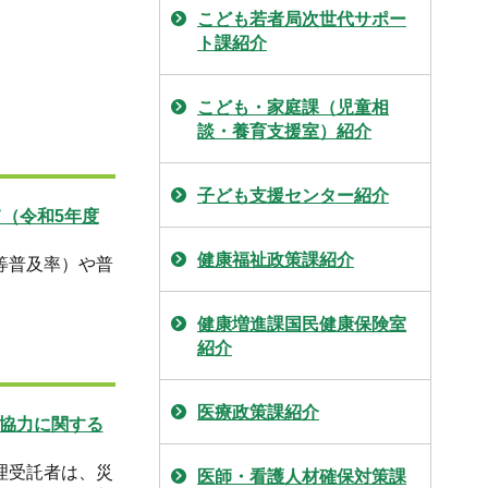
こども若者局次世代サポー
ト課紹介
こども・家庭課（児童相
談・養育支援室）紹介
子ども支援センター紹介
て（令和5年度
健康福祉政策課紹介
等普及率）や普
。
健康増進課国民健康保険室
紹介
医療政策課紹介
協力に関する
理受託者は、災
医師・看護人材確保対策課