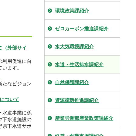
環境政策課紹介
ゼロカーボン推進課紹介
水大気環境課紹介
て（外部サイ
の利用促進に向
水道・生活排水課紹介
ています。
）
自然保護課紹介
新たなビジョン
について
資源循環推進課紹介
下水道事業に係
産業労働部産業政策課紹介
や下水道施設の
野県下水道サポ