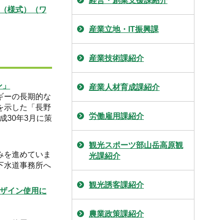
経営・創業支援課紹介
（様式）（ワ
産業立地・IT振興課
産業技術課紹介
ン」
産業人材育成課紹介
ギーの長期的な
を示した「長野
労働雇用課紹介
成30年3月に策
。
観光スポーツ部山岳高原観
みを進めていま
光課紹介
下水道事務所へ
観光誘客課紹介
ザイン使用に
農業政策課紹介