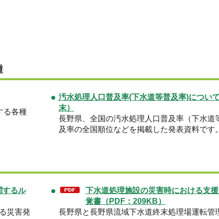
種
汚水処理人口普及率(下水道等普及率)につい
末）
する各種
長野県、全国の汚水処理人口普及率（下水道
及率の全国順位などを掲載した発表資料です
関するル
下水道処理施設の災害時における支援
覚書（PDF：209KB）
る災害発
長野県と長野県流域下水道終末処理場運転管