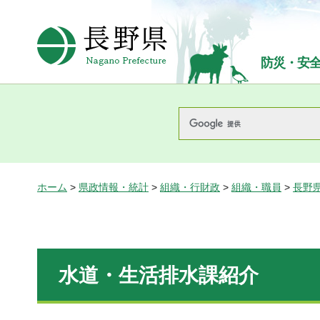
長野県Nagano Prefecture
防災・安
ホーム
>
県政情報・統計
>
組織・行財政
>
組織・職員
>
長野
水道・生活排水課紹介