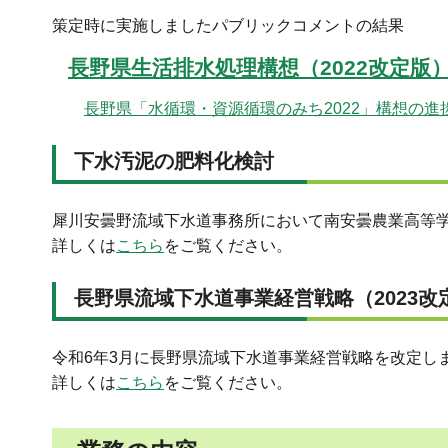
策定時に実施しましたパブリックコメントの結果
長野県生活排水処理構想（2022改定版
長野県「水循環・資源循環のみち2022」構想の進
下水汚泥の肥料化検討
犀川安曇野流域下水道事務所において南安曇農業高等
詳しくは
こちら
をご覧ください。
長野県流域下水道事業経営戦略（2023改
令和6年3月に長野県流域下水道事業経営戦略を改定し
詳しくは
こちら
をご覧ください。