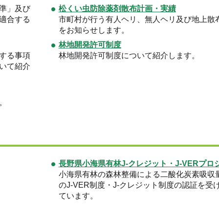
準」及び
松くい虫防除薬剤散布計画・実績
適合する
市町村が行う有人ヘリ、無人ヘリ及び地上散
をお知らせします。
林地開発許可制度
する事項
林地開発許可制度について紹介します。
いて紹介
。
長野県小海県有林J-クレジット・J-VERプロ
小海県有林の森林整備による二酸化炭素吸収
のJ-VER制度・J-クレジット制度の認証を受
ています。