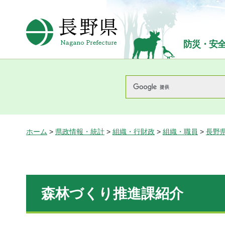
長野県Nagano Prefecture
防災・安
ホーム
>
県政情報・統計
>
組織・行財政
>
組織・職員
>
長野
森林づくり推進課紹介