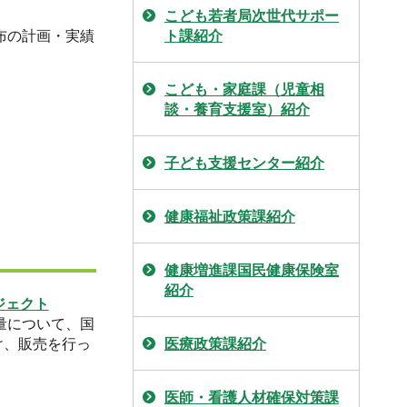
こども若者局次世代サポー
布の計画・実績
ト課紹介
こども・家庭課（児童相
談・養育支援室）紹介
子ども支援センター紹介
健康福祉政策課紹介
健康増進課国民健康保険室
紹介
ジェクト
量について、国
け、販売を行っ
医療政策課紹介
医師・看護人材確保対策課