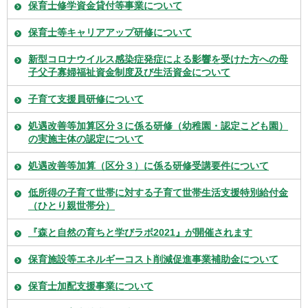
保育士修学資金貸付等事業について
保育士等キャリアアップ研修について
新型コロナウイルス感染症発症による影響を受けた方への母
子父子寡婦福祉資金制度及び生活資金について
子育て支援員研修について
処遇改善等加算区分３に係る研修（幼稚園・認定こども園）
の実施主体の認定について
処遇改善等加算（区分３）に係る研修受講要件について
低所得の子育て世帯に対する子育て世帯生活支援特別給付金
（ひとり親世帯分）
『森と自然の育ちと学びラボ2021』が開催されます
保育施設等エネルギーコスト削減促進事業補助金について
保育士加配支援事業について