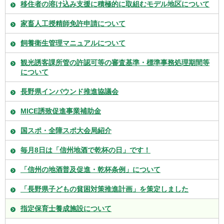
移住者の溶け込み支援に積極的に取組むモデル地区について
家畜人工授精師免許申請について
飼養衛生管理マニュアルについて
観光誘客課所管の許認可等の審査基準・標準事務処理期間等
について
長野県インバウンド推進協議会
MICE誘致促進事業補助金
国スポ・全障スポ大会局紹介
毎月8日は「信州地酒で乾杯の日」です！
「信州の地酒普及促進・乾杯条例」について
「長野県子どもの貧困対策推進計画」を策定しました
指定保育士養成施設について