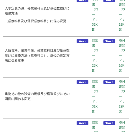
書
書類
入学定員の減、修業教科目及び単位数並びに
（ワ
（ワ
履修方法
ー
ー
ド：
ド：
（必修科目及び選択必修科目）に係る変更
32K
19K
B）
B）
届出
添付
書
書類
入所資格、修業年限、修業教科目及び単位数
（ワ
（ワ
並びに履修方法（教養科目）、単位の算定方
ー
ー
法に係る変更
ド：
ド：
23K
16K
B）
B）
届出
添付
書
書類
（ワ
（ワ
建物その他の設備の規模及び構造並びにその
ー
ー
図面に関わる変更
ド：
ド：
31K
19K
B）
B）
届出
添付
書
書類