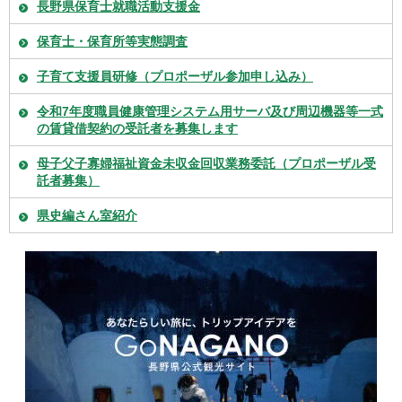
長野県保育士就職活動支援金
保育士・保育所等実態調査
子育て支援員研修（プロポーザル参加申し込み）
令和7年度職員健康管理システム用サーバ及び周辺機器等一式
の賃貸借契約の受託者を募集します
母子父子寡婦福祉資金未収金回収業務委託（プロポーザル受
託者募集）
県史編さん室紹介