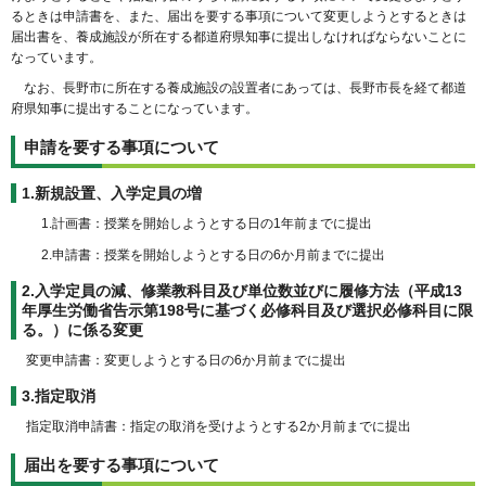
るときは申請書を、また、届出を要する事項について変更しようとするときは
届出書を、養成施設が所在する都道府県知事に提出しなければならないことに
なっています。
なお、長野市に所在する養成施設の設置者にあっては、長野市長を経て都道
府県知事に提出することになっています。
申請を要する事項について
1.新規設置、入学定員の増
1.計画書：授業を開始しようとする日の1年前までに提出
2.申請書：授業を開始しようとする日の6か月前までに提出
2.入学定員の減、修業教科目及び単位数並びに履修方法（平成13
年厚生労働省告示第198号に基づく必修科目及び選択必修科目に限
る。）に係る変更
変更申請書：変更しようとする日の6か月前までに提出
3.指定取消
指定取消申請書：指定の取消を受けようとする2か月前までに提出
届出を要する事項について