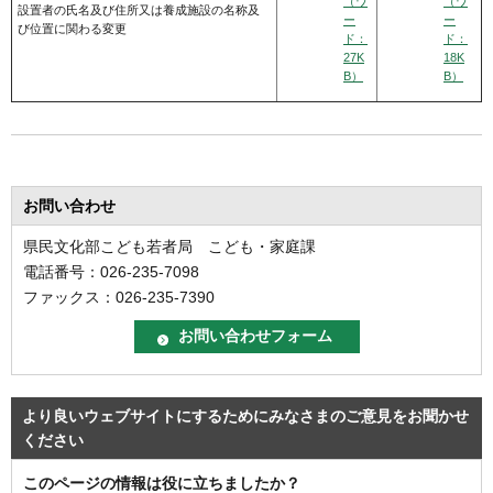
（ワ
（ワ
設置者の氏名及び住所又は養成施設の名称及
ー
ー
び位置に関わる変更
ド：
ド：
27K
18K
B）
B）
お問い合わせ
県民文化部こども若者局 こども・家庭課
電話番号：026-235-7098
ファックス：026-235-7390
より良いウェブサイトにするためにみなさまのご意見をお聞かせ
ください
このページの情報は役に立ちましたか？