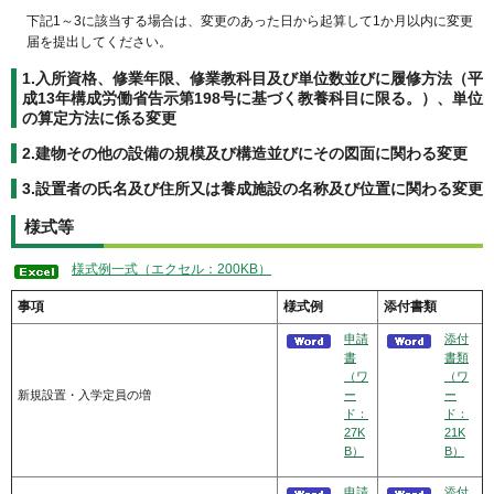
下記1～3に該当する場合は、変更のあった日から起算して1か月以内に変更
届を提出してください。
1.入所資格、修業年限、修業教科目及び単位数並びに履修方法（平
成13年構成労働省告示第198号に基づく教養科目に限る。）、単位
の算定方法に係る変更
2.建物その他の設備の規模及び構造並びにその図面に関わる変更
3.設置者の氏名及び住所又は養成施設の名称及び位置に関わる変更
様式等
様式例一式（エクセル：200KB）
事項
様式例
添付書類
申請
添付
書
書類
（ワ
（ワ
新規設置・入学定員の増
ー
ー
ド：
ド：
27K
21K
B）
B）
申請
添付