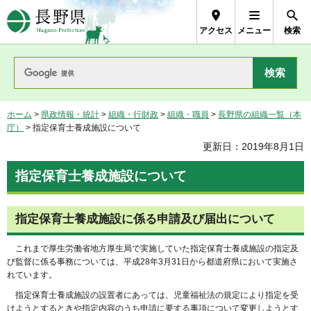
長野県Nagano Prefecture
アクセス
メニュー
検索
ホーム
>
県政情報・統計
>
組織・行財政
>
組織・職員
>
長野県の組織一覧（本
庁）
> 指定保育士養成施設について
更新日：2019年8月1日
指定保育士養成施設について
指定保育士養成施設に係る申請及び届出について
これまで厚生労働省地方厚生局で実施していた指定保育士養成施設の指定及
び監督に係る事務については、平成28年3月31日から都道府県において実施さ
れています。
指定保育士養成施設の設置者にあっては、児童福祉法の規定により指定を受
けようとするときや指定内容のうち申請に要する事項について変更しようとす