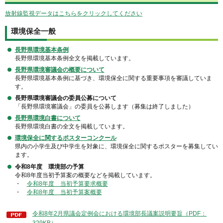
放射線監視データはこちらをクリックしてください
環境保全一般
長野県環境基本条例
長野県環境基本条例全文を掲載しています。
長野県環境審議会の概要について
長野県環境基本条例に基づき、環境保全に関する重要事項を審議していま
す。
長野県環境審議会の委員公募について
「長野県環境審議会」の委員を公募します（募集は終了しました）
長野県環境白書について
長野県環境白書の全文を掲載しています。
環境保全に関するポスターコンクール
県内の小学生及び中学生を対象に、環境保全に関するポスターを募集してい
ます。
令和8年度 環境部の予算
令和8年度当初予算案の概要などを掲載しています。
・
令和8年度 当初予算要求概要
・
令和8年度 当初予算案概要
令和8年2月県議会定例会における環境部長議案説明要旨（PDF：
329KB）