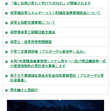
『森と自然の育ちと学びラボ2021』が開催されます
保育施設等エネルギーコスト削減促進事業補助金について
保育士加配支援事業について
長野県保育士就職活動支援金
保育士・保育所等実態調査
子育て支援員研修（プロポーザル参加申し込み）
令和7年度職員健康管理システム用サーバ及び周辺機器等一式
の賃貸借契約の受託者を募集します
母子父子寡婦福祉資金未収金回収業務委託（プロポーザル受
託者募集）
県史編さん室紹介