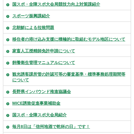
国スポ・全障スポ大会局競技力向上対策課紹介
スポーツ振興課紹介
北朝鮮による拉致問題
移住者の溶け込み支援に積極的に取組むモデル地区について
家畜人工授精師免許申請について
飼養衛生管理マニュアルについて
観光誘客課所管の許認可等の審査基準・標準事務処理期間等
について
長野県インバウンド推進協議会
MICE誘致促進事業補助金
国スポ・全障スポ大会局紹介
毎月8日は「信州地酒で乾杯の日」です！