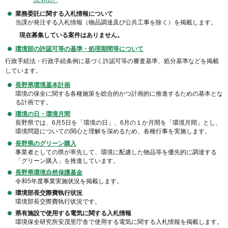
業務委託に関する入札情報について
当課が発注する入札情報（物品調達及び公共工事を除く）を掲載します。
現在募集している案件はありません。
環境部の許認可等の基準・処理期間等について
行政手続法・行政手続条例に基づく許認可等の審査基準、処分基準などを掲載
しています。
長野県環境基本計画
環境の保全に関する各種施策を総合的かつ計画的に推進するための基本とな
る計画です。
環境の日・環境月間
長野県では、6月5日を「環境の日」、6月の１か月間を「環境月間」とし、
環境問題についての関心と理解を深めるため、各種行事を実施します。
長野県のグリーン購入
事業者としての県が率先して、環境に配慮した物品等を優先的に調達する
「グリーン購入」を推進しています。
長野県環境自然保護基金
令和5年度事業実施状況を掲載します。
環境部長交際費執行状況
環境部長交際費執行状況です。
県有施設で使用する電気に関する入札情報
環境保全研究所安茂里庁舎で使用する電気に関する入札情報を掲載します。