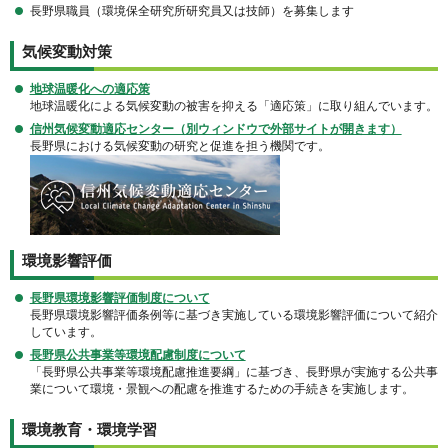
長野県職員（環境保全研究所研究員又は技師）を募集します
気候変動対策
地球温暖化への適応策
地球温暖化による気候変動の被害を抑える「適応策」に取り組んでいます。
信州気候変動適応センター（別ウィンドウで外部サイトが開きます）
長野県における気候変動の研究と促進を担う機関です。
環境影響評価
長野県環境影響評価制度について
長野県環境影響評価条例等に基づき実施している環境影響評価について紹介
しています。
長野県
公共事業等環境配慮制度について
「長野県公共事業等環境配慮推進要綱」に基づき、長野県が実施する公共事
業について環境・景観への配慮を推進するための手続きを実施します。
環境教育・環境学習