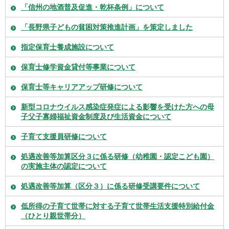
「信州の地酒普及促進・乾杯条例」について
「長野県子どもの貧困対策推進計画」を策定しました
指定保育士養成施設について
保育士修学資金貸付等事業について
保育士等キャリアアップ研修について
新型コロナウイルス感染症発症による影響を受けた方への母
子父子寡婦福祉資金制度及び生活資金について
子育て支援員研修について
処遇改善等加算区分３に係る研修（幼稚園・認定こども園）
の実施主体の認定について
処遇改善等加算（区分３）に係る研修受講要件について
低所得の子育て世帯に対する子育て世帯生活支援特別給付金
（ひとり親世帯分）