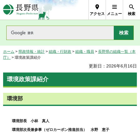
長野県Nagano Prefecture
アクセス
メニュー
検索
ホーム
>
県政情報・統計
>
組織・行財政
>
組織・職員
>
長野県の組織一覧（本
庁）
> 環境政策課紹介
更新日：2026年6月16日
環境政策課紹介
環境部
環境部長 小林 真人
環境部次長兼参事（ゼロカーボン推進担当） 水野 恵子