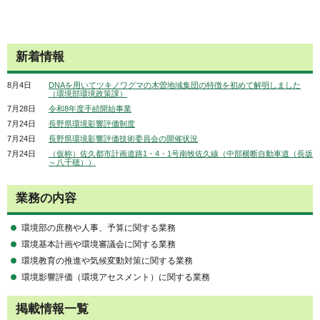
新着情報
8月4日
DNAを用いてツキノワグマの木曽地域集団の特徴を初めて解明しました
（環境部環境政策課）
7月28日
令和8年度手続開始事業
7月24日
長野県環境影響評価制度
7月24日
長野県環境影響評価技術委員会の開催状況
7月24日
（仮称）佐久都市計画道路1・4・1号南牧佐久線（中部横断自動車道（長坂
～八千穂））
業務の内容
環境部の庶務や人事、予算に関する業務
環境基本計画や環境審議会に関する業務
環境教育の推進や気候変動対策に関する業務
環境影響評価（環境アセスメント）に関する業務
掲載情報一覧