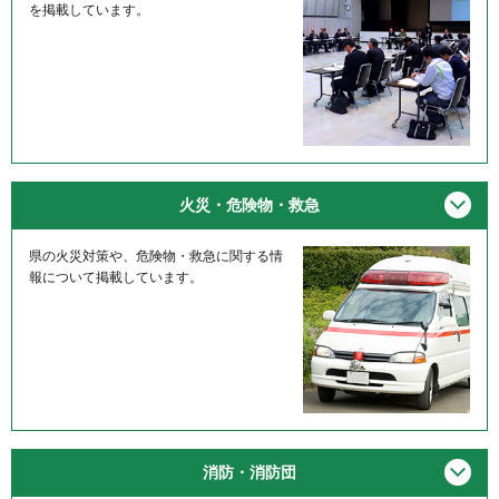
を掲載しています。
メニ
火災・危険物・救急
県の火災対策や、危険物・救急に関する情
報について掲載しています。
メニ
消防・消防団