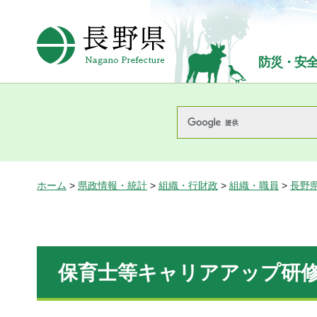
長野県Nagano Prefecture
防災・安
ホーム
>
県政情報・統計
>
組織・行財政
>
組織・職員
>
長野
保育士等キャリアアップ研