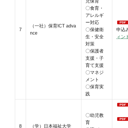
児保育
〇食育・
アレルギ
ー対応
（一社）保育ICT adva
7
〇保健衛
申込
nce
生・安全
ィン
対策
〇保護者
支援・子
育て支援
〇マネジ
メント
〇保育実
践
〇幼児教
育
8
（学）日本福祉大学