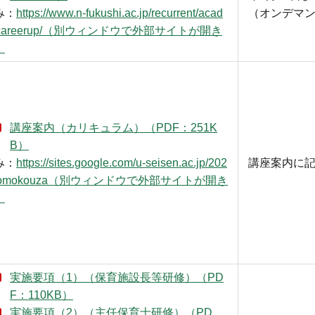
み：
https://www.n-fukushi.ac.jp/recurrent/acad
（オンデマ
/careerup/（別ウィンドウで外部サイトが開き
）
講座案内（カリキュラム）（PDF：251K
B）
み：
https://sites.google.com/u-seisen.ac.jp/202
講座案内に
domokouza（別ウィンドウで外部サイトが開き
）
実施要項（1）（保育施設長等研修）（PD
F：110KB）
実施要項（2）（主任保育士研修）（PD