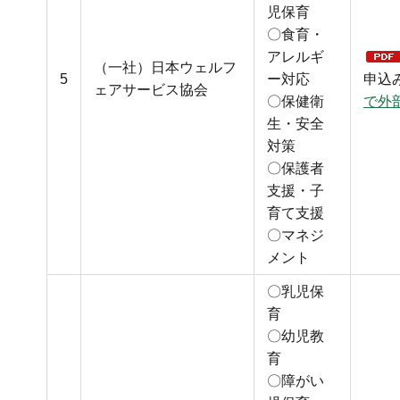
児保育
〇食育・
アレルギ
（一社）日本ウェルフ
5
ー対応
申込
ェアサービス協会
〇保健衛
で外
生・安全
対策
〇保護者
支援・子
育て支援
〇マネジ
メント
〇乳児保
育
〇幼児教
育
〇障がい