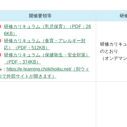
開催要領等
研
研修カリキュラム（乳児保育）（PDF：26
6KB）
研修カリキュラム（食育・アレルギー対
研修カリキ
応）（PDF：512KB）
のとおり
研修カリキュラム（保健衛生・安全対策）
（オンデマ
（PDF：374KB）
み：
https://e-learning.chiikihoiku.net/（別ウィ
ウで外部サイトが開きます）