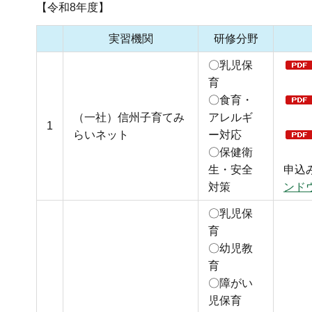
【令和8年度】
実習機関
研修分野
〇乳児保
育
〇食育・
（一社）信州子育てみ
アレルギ
1
らいネット
ー対応
〇保健衛
生・安全
申込
対策
ンド
〇乳児保
育
〇幼児教
育
〇障がい
児保育