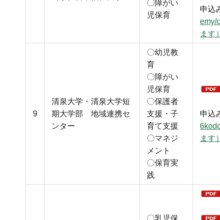
〇障がい
申込
児保育
emy
ます
〇幼児教
育
〇障がい
児保育
清泉大学・清泉大学短
〇保護者
9
期大学部 地域連携セ
支援・子
申込
ンター
育て支援
6ko
〇マネジ
ます
メント
〇保育実
践
〇乳児保