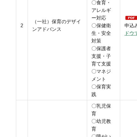
〇食育・
アレルギ
ー対応
（一社）保育のデザイ
2
〇保健衛
申込
ンアドバンス
生・安全
ドウ
対策
〇保護者
支援・子
育て支援
〇マネジ
メント
〇保育実
践
〇乳児保
育
〇幼児教
育
〇障がい