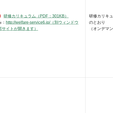
研修カリキュラム（PDF：301KB）
研修カリキ
み：
http://welfare-service6.jp/（別ウィンドウ
のとおり
部サイトが開きます）
（オンデマ