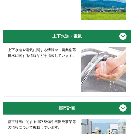
メニ
上下水道・電気
上下水道や電気に関する情報や、農業集落
排水に関する情報などを掲載しています。
メニ
都市計画
都市計画に関する街路整備や再開発事業等
の情報について掲載しています。