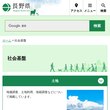
長野県Nagano Prefecture
アクセス
メニュー
検索
ホーム
> 社会基盤
社会基盤
メニ
土地
地価調査、土地利用、地籍調査などについ
て掲載しています。