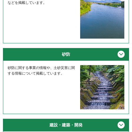
などを掲載しています。
メニ
砂防
砂防に関する事業の情報や、土砂災害に関
する情報について掲載しています。
メニ
建設・建築・開発