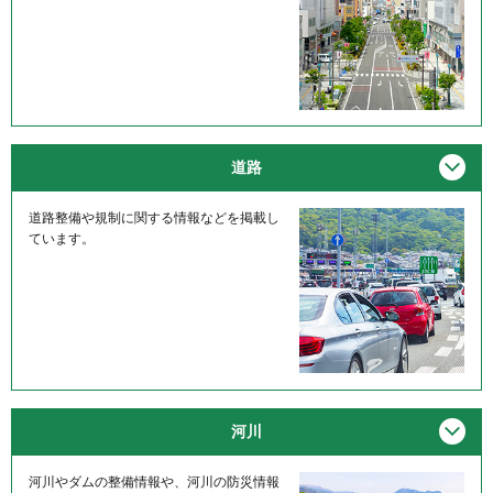
メニ
道路
道路整備や規制に関する情報などを掲載し
ています。
メニ
河川
河川やダムの整備情報や、河川の防災情報