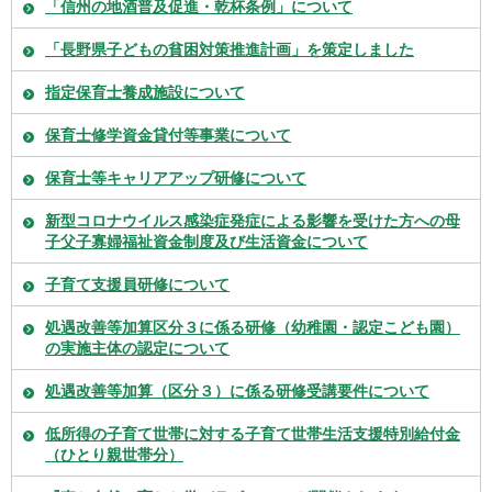
「信州の地酒普及促進・乾杯条例」について
「長野県子どもの貧困対策推進計画」を策定しました
指定保育士養成施設について
保育士修学資金貸付等事業について
保育士等キャリアアップ研修について
新型コロナウイルス感染症発症による影響を受けた方への母
子父子寡婦福祉資金制度及び生活資金について
子育て支援員研修について
処遇改善等加算区分３に係る研修（幼稚園・認定こども園）
の実施主体の認定について
処遇改善等加算（区分３）に係る研修受講要件について
低所得の子育て世帯に対する子育て世帯生活支援特別給付金
（ひとり親世帯分）