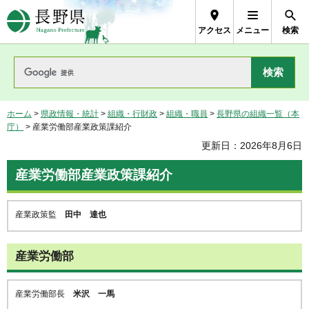
長野県Nagano Prefecture
アクセス
メニュー
検索
ホーム
>
県政情報・統計
>
組織・行財政
>
組織・職員
>
長野県の組織一覧（本
庁）
> 産業労働部産業政策課紹介
更新日：2026年8月6日
産業労働部産業政策課紹介
産業政策監
田中 達也
産業労働部
産業労働部長
米沢 一馬