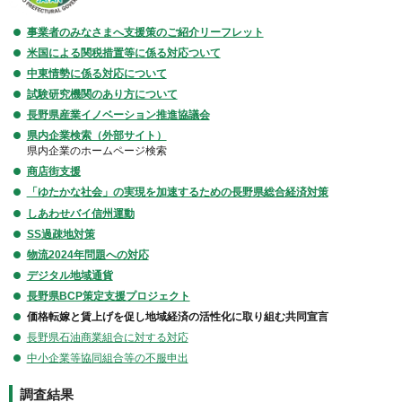
事業者のみなさまへ支援策のご紹介リーフレット
米国による関税措置等に係る対応ついて
中東情勢に係る対応について
試験研究機関のあり方について
長野県産業イノベーション推進協議会
県内企業検索（外部サイト）
県内企業のホームページ検索
商店街支援
「ゆたかな社会」の実現を加速するための長野県総合経済対策
しあわせバイ信州運動
SS過疎地対策
物流2024年問題への対応
デジタル地域通貨
長野県BCP策定支援プロジェクト
価格転嫁と賃上げを促し地域経済の活性化に取り組む共同宣言
長野県石油商業組合に対する対応
中小企業等協同組合等の不服申出
調査結果