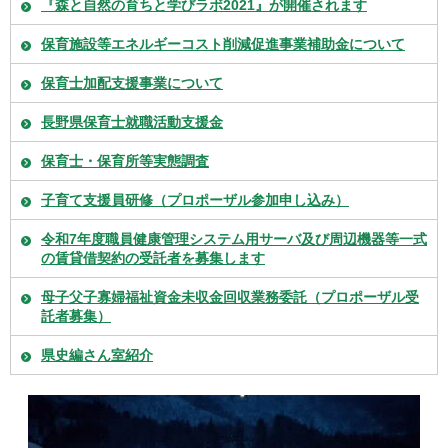
『森と自然の育ちと学びラボ2021』が開催されます
保育施設等エネルギーコスト削減促進事業補助金について
保育士加配支援事業について
長野県保育士就職活動支援金
保育士・保育所等実態調査
子育て支援員研修（プロポーザル参加申し込み）
令和7年度職員健康管理システム用サーバ及び周辺機器等一式
の賃貸借契約の受託者を募集します
母子父子寡婦福祉資金未収金回収業務委託（プロポーザル受
託者募集）
県史編さん室紹介