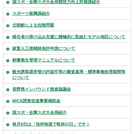
国スポ・全障スポ大会局競技力向上対策課紹介
スポーツ振興課紹介
北朝鮮による拉致問題
移住者の溶け込み支援に積極的に取組むモデル地区について
家畜人工授精師免許申請について
飼養衛生管理マニュアルについて
観光誘客課所管の許認可等の審査基準・標準事務処理期間等
について
長野県インバウンド推進協議会
MICE誘致促進事業補助金
国スポ・全障スポ大会局紹介
毎月8日は「信州地酒で乾杯の日」です！