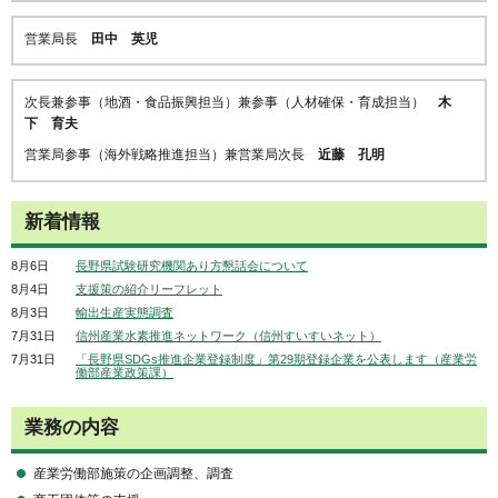
営業局長
田中 英児
次長兼参事（地酒・食品振興担当）兼参事（人材確保・育成担当）
木
下 育夫
営業局参事（海外戦略推進担当）兼営業局次長
近藤 孔明
新着情報
8月6日
長野県試験研究機関あり方懇話会について
8月4日
支援策の紹介リーフレット
8月3日
輸出生産実態調査
7月31日
信州産業水素推進ネットワーク（信州すいすいネット）
7月31日
「長野県SDGs推進企業登録制度」第29期登録企業を公表します（産業労
働部産業政策課）
業務の内容
産業労働部施策の企画調整、調査