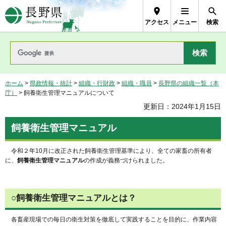
長野県Nagano Prefecture
アクセス
メニュー
検索
ホーム
>
県政情報・統計
>
組織・行財政
>
組織・職員
>
長野県の組織一覧（本
庁）
> 飼養衛生管理マニュアルについて
更新日：2024年1月15日
飼養衛生管理マニュアル
令和２年10月に改正された飼養衛生管理基準により、全ての家畜の所有者
に、
飼養衛生管理マニュアル
の作成が義務づけられました。
○飼養衛生管理マニュアルとは？
各畜産現場での毎日の衛生対策を徹底して実践することを目的に、作業内容