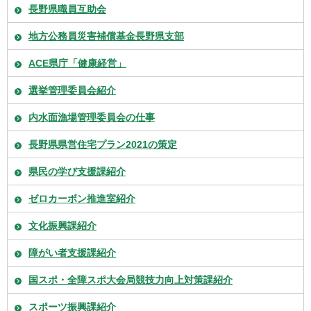
長野県職員互助会
地方公務員災害補償基金長野県支部
ACE県庁「健康経営」
選挙管理委員会紹介
内水面漁場管理委員会の仕事
長野県県営住宅プラン2021の策定
県民の学び支援課紹介
ゼロカーボン推進室紹介
文化振興課紹介
障がい者支援課紹介
国スポ・全障スポ大会局競技力向上対策課紹介
スポーツ振興課紹介