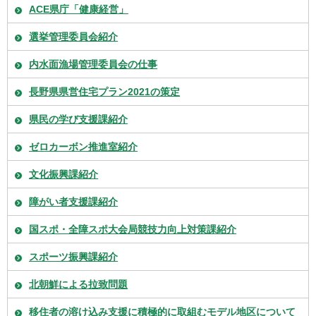
ACE県庁「健康経営」
選挙管理委員会紹介
内水面漁場管理委員会の仕事
長野県県営住宅プラン2021の策定
県民の学び支援課紹介
ゼロカーボン推進室紹介
文化振興課紹介
障がい者支援課紹介
国スポ・全障スポ大会局競技力向上対策課紹介
スポーツ振興課紹介
北朝鮮による拉致問題
移住者の溶け込み支援に積極的に取組むモデル地区について