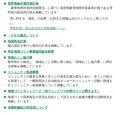
長野県総合雪対策計画
「豪雪地帯対策特別措置法」に基づく道府県豪雪地帯対策基本計画である雪
対策の総合的計画を掲載しています。
雪に対する「減災」の知恵・お役立ち情報は次のリンクからご覧くださ
い。
雪害対策に係る総合的な情報掲載ページ
「小さな拠点」づくり
地域再生計画
国の認定を受けた県内の計画を掲載しています。
特定地域づくり事業協同組合制度
地域おこし協力隊
都市部から移住し、地域おこし活動に取り組む「地域おこし協力隊」に関す
る情報を掲載しています。
コミュニティ助成事業
コミュニティの健全な発展と宝くじの普及広報を図るために、宝くじの収入
を財源として、一般財団法人自治総合センターがコミュニティ活動に助成を
行うコミュニティ助成事業について掲載しています。
地域づくりネットワーク（別ウィンドウで外部サイトが開きます）
地域づくり団体相互の交流を目的として設立された組織の概要や活動状況を
掲載しています。
休廃校施設の利活用について