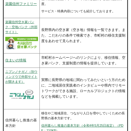
楽園信州ファミリー
度。
サービス・特典内容についても紹介しております。
楽園信州空き家バン
ク・空地バンク（外部
長野県内の空き家（空き地）情報を一覧できます。ま
サイト）
た、こだわりの条件で検索でき、市町村の移住支援制
度をあわせて見られます。
市町村ホームページへのリンクにより、移住情報、空
住まいの情報
き家バンク、支援制度の情報を提供しています。
ニブンノナガノ（別ウ
ィンドウで外部サイト
実際に長野県の地域に関わってみたいという方のため
が開きます）
に、二地域居住実践者のインタビューや県内でリモー
トワークができる施設、ローカルプロジェクトの情報
などを掲載しています。
移住や二地域居住、つながり人口を増やしていくための長
野県の基本方針です。
信州暮らし推進の基
本方針
信州暮らし推進の基本方針（令和4年5月25日改定）（PD
F：210KB）