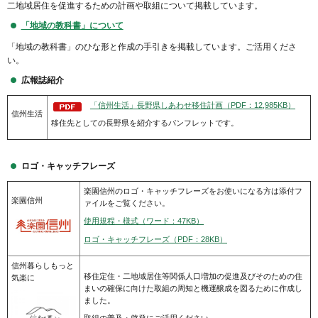
二地域居住を促進するための計画や取組について掲載しています。
「地域の教科書」について
「地域の教科書」のひな形と作成の手引きを掲載しています。ご活用くださ
い。
広報誌紹介
「信州生活」長野県しあわせ移住計画（PDF：12,985KB）
信州生活
移住先としての長野県を紹介するパンフレットです。
ロゴ・キャッチフレーズ
楽園信州のロゴ・キャッチフレーズをお使いになる方は添付フ
楽園信州
ァイルをご覧ください。
使用規程・様式（ワード：47KB）
ロゴ・キャッチフレーズ（PDF：28KB）
信州暮らしもっと
移住定住・二地域居住等関係人口増加の促進及びそのための住
気楽に
まいの確保に向けた取組の周知と機運醸成を図るために作成し
ました。