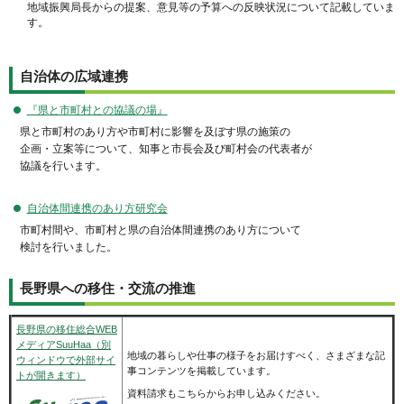
地域振興局長からの提案、意見等の予算への反映状況について記載していま
す。
自治体の広域連携
『県と市町村との協議の場』
県と市町村のあり方や市町村に影響を及ぼす県の施策の
企画・立案等について、知事と市長会及び町村会の代表者が
協議を行います。
自治体間連携のあり方研究会
市町村間や、市町村と県の自治体間連携のあり方について
検討を行いました。
長野県への移住・交流の推進
長野県の移住総合WEB
メディアSuuHaa（別
地域の暮らしや仕事の様子をお届けすべく、さまざまな記
ウィンドウで外部サイ
事コンテンツを掲載しています。
トが開きます）
資料請求もこちらからお申し込みください。