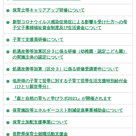
保育士等キャリアアップ研修について
新型コロナウイルス感染症発症による影響を受けた方への母
子父子寡婦福祉資金制度及び生活資金について
子育て支援員研修について
処遇改善等加算区分３に係る研修（幼稚園・認定こども園）
の実施主体の認定について
処遇改善等加算（区分３）に係る研修受講要件について
低所得の子育て世帯に対する子育て世帯生活支援特別給付金
（ひとり親世帯分）
『森と自然の育ちと学びラボ2021』が開催されます
保育施設等エネルギーコスト削減促進事業補助金について
保育士加配支援事業について
長野県保育士就職活動支援金