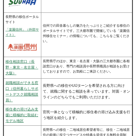
長野県の移住ポータル
サイト
信州での田舎暮らしの魅力をたっぷりとご紹介する移住の
「楽園信州」（外部サ
ポータルサイトです。三大都市圏で開催している「楽園信
イト）
州移住セミナー」の情報についても、こちらをご覧くださ
い。
長野県庁のほか、東京・名古屋・大阪の三大都市圏に各相
移住相談窓口（長
談窓口があり、専門の相談員や長野県職員が相談をお受け
野・東京・名古屋・
しておりますので、お気軽にご来訪ください。
大阪）
就職相談ができる窓
長野県への移住やUIJターンを希望される方に向け
口（信州暮らしサポ
て、就職に関するご相談を承っています。対面・オン
ートデスク就職相談
ラインのどちらでもご利用いただけます。
員）
移住者の溶け込み支
官民一体となって積極的に移住者の溶け込み支援を行
援に積極的に取組む
う地区を紹介します。
モデル地区
長野県への移住・二地域居住希望者等に、移住・二地域居
住の前後に役立つサービスや特典を提供する無料会員制