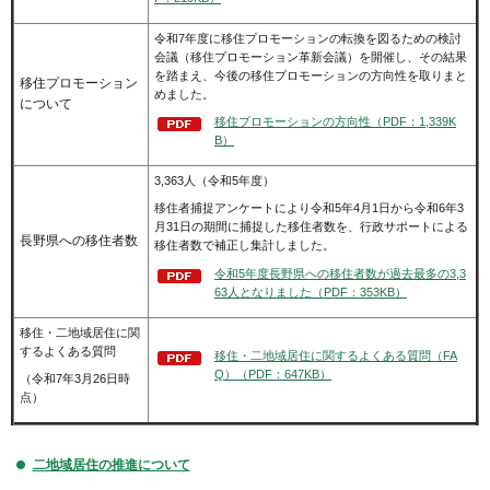
令和7年度に移住プロモーションの転換を図るための検討
会議（移住プロモーション革新会議）を開催し、その結果
を踏まえ、今後の移住プロモーションの方向性を取りまと
移住プロモーション
めました。
について
移住プロモーションの方向性（PDF：1,339K
B）
3,363人（令和5年度）
移住者捕捉アンケートにより令和5年4月1日から令和6年3
月31日の期間に捕捉した移住者数を、行政サポートによる
長野県への移住者数
移住者数で補正し集計しました。
令和5年度長野県への移住者数が過去最多の3,3
63人となりました（PDF：353KB）
移住・二地域居住に関
するよくある質問
移住・二地域居住に関するよくある質問（FA
Q）（PDF：647KB）
（令和7年3月26日時
点）
二地域居住の推進について