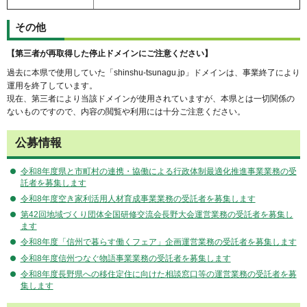
その他
【第三者が再取得した停止ドメインにご注意ください】
過去に本県で使用していた「shinshu-tsunagu.jp」ドメインは、事業終了により
運用を終了しています。
現在、第三者により当該ドメインが使用されていますが、本県とは一切関係の
ないものですので、内容の閲覧や利用には十分ご注意ください。
公募情報
令和8年度県と市町村の連携・協働による行政体制最適化推進事業業務の受
託者を募集します
令和8年度空き家利活用人材育成事業業務の受託者を募集します
第42回地域づくり団体全国研修交流会長野大会運営業務の受託者を募集し
ます
令和8年度「信州で暮らす働くフェア」企画運営業務の受託者を募集します
令和8年度信州つなぐ物語事業業務の受託者を募集します
令和8年度長野県への移住定住に向けた相談窓口等の運営業務の受託者を募
集します