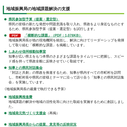
地域振興局の地域課題解決の支援
県民参加型予算（提案・選定型）
県民の皆様の新たな発想や問題意識を取り入れ、県政をより身近なものとす
るため、県民参加型予算（提案・選定型）を試行します。
「横断的な課題」（PDF：1,078KB）
地域振興局長が他の現地機関を統括し、解決に向けてリーダーシップを発揮
して取り組む「横断的な課題」を掲載しています。
しあわせ信州移動知事室
知事が広い県土をもつ本県のさまざまな課題をタイムリーに把握し、スピー
ド感を持って県政全般に反映させていく取組です。
知事との県民対話集会
「対話と共創」の県政を推進するため、知事が県内すべての市町村を訪問
し、市町村長や県民の皆様とテーマに沿って語り合う「知事との県民対話集
会」を実施しています。
《地域振興局長の裁量で執行できる予算》
地域振興推進費
地域課題の解決や地域の活性化等に向けた取組を実施するために創設しまし
た。
地域発元気づくり支援金
（再掲）
地域振興局長からの提案、意見等の反映状況