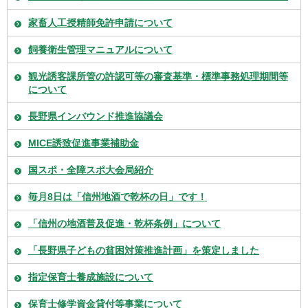
家畜人工授精師免許申請について
飼養衛生管理マニュアルについて
観光誘客課所管の許認可等の審査基準・標準事務処理期間等
について
長野県インバウンド推進協議会
MICE誘致促進事業補助金
国スポ・全障スポ大会局紹介
毎月8日は「信州地酒で乾杯の日」です！
「信州の地酒普及促進・乾杯条例」について
「長野県子どもの貧困対策推進計画」を策定しました
指定保育士養成施設について
保育士修学資金貸付等事業について