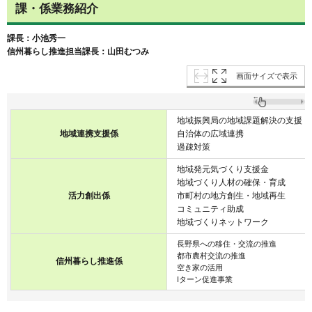
課・係業務紹介
課長：小池秀一
信州暮らし推進担当課長：山田むつみ
画面サイズで表示
地域振興局の地域課題解決の支援
地域連携支援係
自治体の広域連携
過疎対策
地域発元気づくり支援金
地域づくり人材の確保・育成
活力創出係
市町村の地方創生・地域再生
コミュニティ助成
地域づくりネットワーク
長野県への移住・交流の推進
都市農村交流の推進
信州暮らし推進係
空き家の活用
Iターン促進事業