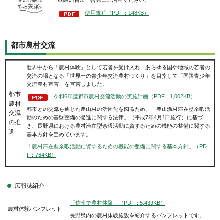
取組の普及・啓発にご活用ください。
使用規程（PDF：148KB）
都市農村交流
世界中から「農村体験」として若者を受け入れ、あらゆる国や地域の若者の
交流の場となる「世界一の青少年交流農村づくり」を目指して「国際青少年
交流農村宣言」を宣言しました。
都市
令和6年度都市農村交流活動の実施計画（PDF：1,002KB）
農村
都市との交流を通じた農山村の活性化を図るため、「農山漁村滞在型余暇活
交流
動のための基盤整備の促進に関する法律」（平成7年4月1日施行）に基づ
の推
き、長野県における農村滞在型余暇活動に資するための機能の整備に関する
進
基本方針を定めています。
「農村滞在型余暇活動に資するための機能の整備に関する基本方針」（PD
F：764KB）
広報誌紹介
「信州で農村体験」（PDF：5,439KB）
農村体験パンフレット
長野県内の農村体験施設を紹介するパンフレットです。