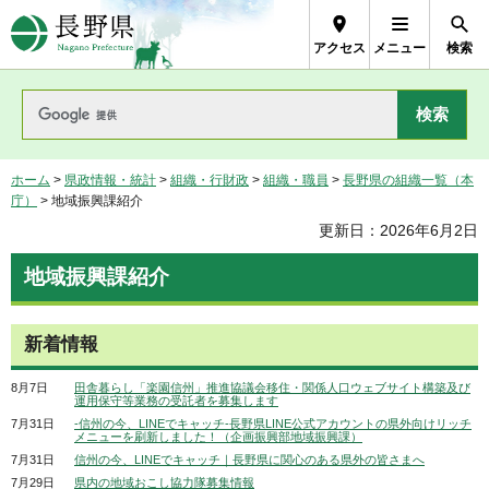
長野県Nagano Prefecture
アクセス
メニュー
検索
ホーム
>
県政情報・統計
>
組織・行財政
>
組織・職員
>
長野県の組織一覧（本
庁）
> 地域振興課紹介
更新日：2026年6月2日
地域振興課紹介
新着情報
8月7日
田舎暮らし「楽園信州」推進協議会移住・関係人口ウェブサイト構築及び
運用保守等業務の受託者を募集します
7月31日
-信州の今、LINEでキャッチ-長野県LINE公式アカウントの県外向けリッチ
メニューを刷新しました！（企画振興部地域振興課）
7月31日
信州の今、LINEでキャッチ｜長野県に関心のある県外の皆さまへ
7月29日
県内の地域おこし協力隊募集情報