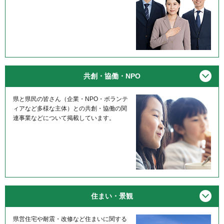
メニ
共創・協働・NPO
県と県民の皆さん（企業・NPO・ボランテ
ィアなど多様な主体）との共創・協働の関
連事業などについて掲載しています。
メニ
住まい・景観
県営住宅や耐震・改修など住まいに関する