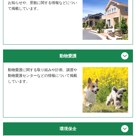
お知らせや、景観に関する情報などについ
て掲載しています。
メニ
動物愛護
動物愛護に関する取り組みや計画、譲渡や
動物愛護センターなどの情報について掲載
しています。
メニ
環境保全