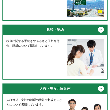
メニ
県税・証紙
税金に関する手続きやふるさと信州寄付
金、証紙について掲載しています。
メニ
人権・男女共同参画
人権啓発、女性の活躍の情報や相談窓口な
どについて掲載しています。