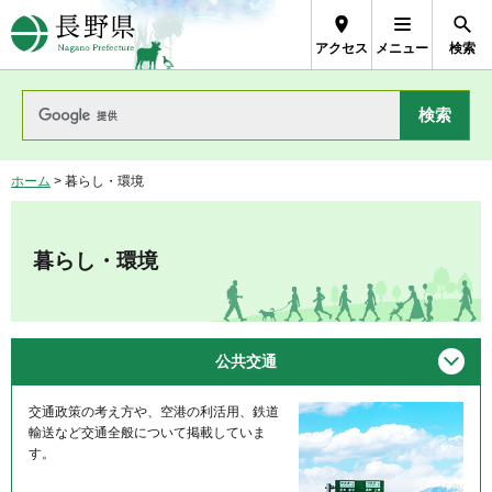
長野県Nagano Prefecture
アクセス
メニュー
検索
ホーム
> 暮らし・環境
暮らし・環境
メニ
公共交通
交通政策の考え方や、空港の利活用、鉄道
輸送など交通全般について掲載していま
す。