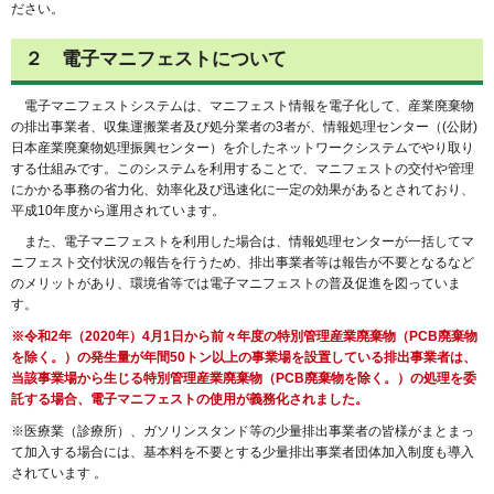
ださい。
２ 電子マニフェストについて
電子マニフェストシステムは、マニフェスト情報を電子化して、産業廃棄物
の排出事業者、収集運搬業者及び処分業者の3者が、情報処理センター（(公財)
日本産業廃棄物処理振興センター）を介したネットワークシステムでやり取り
する仕組みです。このシステムを利用することで、マニフェストの交付や管理
にかかる事務の省力化、効率化及び迅速化に一定の効果があるとされており、
平成10年度から運用されています。
また、電子マニフェストを利用した場合は、情報処理センターが一括してマ
ニフェスト交付状況の報告を行うため、排出事業者等は報告が不要となるなど
のメリットがあり、環境省等では電子マニフェストの普及促進を図っていま
す。
※令和2年（2020年）4月1日から前々年度の特別管理産業廃棄物（PCB廃棄物
を除く。）の発生量が年間50トン以上の事業場を設置している排出事業者は、
当該事業場から生じる特別管理産業廃棄物（PCB廃棄物を除く。）の処理を委
託する場合、電子マニフェストの使用が義務化されました。
※医療業（診療所）、ガソリンスタンド等の少量排出事業者の皆様がまとまっ
て加入する場合には、基本料を不要とする少量排出事業者団体加入制度も導入
されています 。