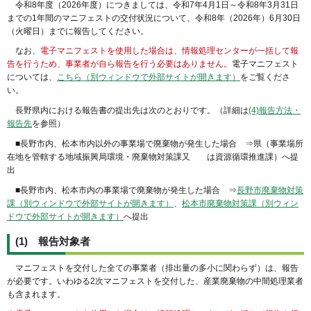
令和8年度（2026年度）につきましては、令和7年4月1日～令和8年3月31日
までの1年間のマニフェストの交付状況について、令和8年（2026年）6月30日
（火曜日）までに報告してください。
なお、
電子マニフェストを使用した場合は、情報処理センターが一括して報
告を行うため、事業者が自ら報告を行う必要はありません。
電子マニフェスト
については、
こちら（別ウィンドウで外部サイトが開きます）
をご覧くださ
い。
長野県内における報告書の提出先は次のとおりです。（詳細は
(4)報告方法・
報告先
を参照）
■長野市内、松本市内以外の事業場で廃棄物が発生した場合 ⇒県（事業場所
在地を管轄する地域振興局環境・廃棄物対策課又 は資源循環推進課）へ提
出
■長野市内、松本市内の事業場で廃棄物が発生した場合 ⇒
長野市廃棄物対策
課（別ウィンドウで外部サイトが開きます）
、
松本市廃棄物対策課（別ウィン
ドウで外部サイトが開きます）
へ提出
(1) 報告対象者
マニフェストを交付した全ての事業者（排出量の多小に関わらず）は、報告
が必要です。いわゆる2次マニフェストを交付した、産業廃棄物の中間処理業者
も含まれます。