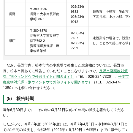
026(234)
〒380-0836
9533
須坂市、中野市、飯山市、
長野
長野市大字南長野南
026(234)
下高井郡、上水内郡、下水
県町686-1
9912
〒380-8570
026(235)
長野市大字南長野字
7187
建設業等の場合で、設置が
県庁
幅下692-2
026(235)
し、まとめて提出する場合
資源循環推進課 廃
7259
棄物政策係
なお、長野市内、松本市内の事業場で発生した廃棄物については、長野市
長、松本市長あてに報告していただくことになりますので、
長野市廃棄物対策
課（別ウィンドウで外部サイトが開きます）
（TEL：026-224-7320）、
松本市
廃棄物対策課（別ウィンドウで外部サイトが開きます）
（TEL：0263-47-
1350）へお問い合わせください。
(5) 報告時期
毎年6月30日までに、その年の3月31日以前の1年間の状況を報告してくださ
い。
したがって、令和8年度（2026年度）は、令和7年4月1日～令和8年3月31日ま
での1年間の状況を、令和8年（2026年）6月30日（火曜日）までに報告してく