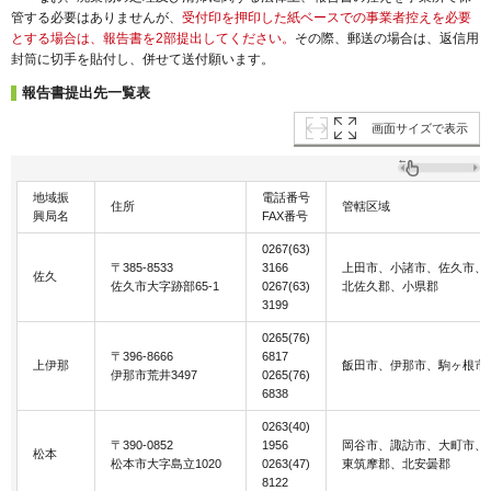
管する必要はありませんが、
受付印を押印した紙ベースでの事業者控えを必要
とする場合は、報告書を2部提出してください。
その際、郵送の場合は、返信用
封筒に切手を貼付し、併せて送付願います。
報告書提出先一覧表
画面サイズで表示
地域振
電話番号
住所
管轄区域
興局名
FAX番号
0267(63)
〒385-8533
3166
上田市、小諸市、佐久市、
佐久
佐久市大字跡部65-1
0267(63)
北佐久郡、小県郡
3199
0265(76)
〒396-8666
6817
上伊那
飯田市、伊那市、駒ヶ根市
伊那市荒井3497
0265(76)
6838
0263(40)
〒390-0852
1956
岡谷市、諏訪市、大町市、
松本
松本市大字島立1020
0263(47)
東筑摩郡、北安曇郡
8122