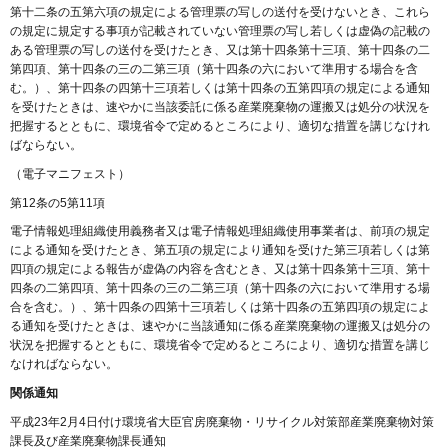
第十二条の五第六項の規定による管理票の写しの送付を受けないとき、これら
の規定に規定する事項が記載されていない管理票の写し若しくは虚偽の記載の
ある管理票の写しの送付を受けたとき、又は第十四条第十三項、第十四条の二
第四項、第十四条の三の二第三項（第十四条の六において準用する場合を含
む。）、第十四条の四第十三項若しくは第十四条の五第四項の規定による通知
を受けたときは、速やかに当該委託に係る産業廃棄物の運搬又は処分の状況を
把握するとともに、環境省令で定めるところにより、適切な措置を講じなけれ
ばならない。
（電子マニフェスト）
第12条の5第11項
電子情報処理組織使用義務者又は電子情報処理組織使用事業者は、前項の規定
による通知を受けたとき、第五項の規定により通知を受けた第三項若しくは第
四項の規定による報告が虚偽の内容を含むとき、又は第十四条第十三項、第十
四条の二第四項、第十四条の三の二第三項（第十四条の六において準用する場
合を含む。）、第十四条の四第十三項若しくは第十四条の五第四項の規定によ
る通知を受けたときは、速やかに当該通知に係る産業廃棄物の運搬又は処分の
状況を把握するとともに、環境省令で定めるところにより、適切な措置を講じ
なければならない。
関係通知
平成23年2月4日付け環境省大臣官房廃棄物・リサイクル対策部産業廃棄物対策
課長及び産業廃棄物課長通知