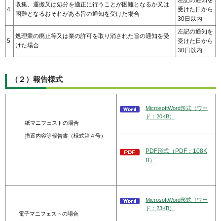
左記の通知を
収集、運搬又は処分を適正に行うことが困難となるか又は
4
受けた日から
困難となるおそれがある旨の通知を受けた場合
30日以内
左記の通知を
処理業の廃止等又は業の許可を取り消された旨の通知を受
5
受けた日から
けた場合
30日以内
（２）報告様式
MicrosoftWord形式（ワー
ド：20KB）
紙マニフェストの場合
措置内容等報告書（様式第４号）
PDF形式（PDF：108K
B）
MicrosoftWord形式（ワー
ド：23KB）
電子マニフェストの場合