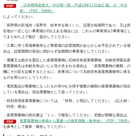
「日本標準産業大・中分類一覧（平成19年11月改訂 版」の「中分
類」（PDF：93KB）
によってください。
・長野県の区域内（長野市、松本市を除く）に、設置が短期間であり、又は所
在地が一定しない事業場が2以上ある場合には、これらの事業場を1事業場とし
てまとめた上で集計・提出してください。
・工事に伴う現場事務所など事業場の設置期間があらかじめ予定されている場
合は、設置期間の長短に関わらず短期間の事業場としてください。
・運搬又は処分を委託した産業廃棄物に石綿含有産業廃棄物、水銀使用製品産
業廃棄物又は水銀含有ばいじん等が含まれる場合は、「産業廃棄物の種類」の
欄にその旨を記載するとともに、各事項について石綿含有産業廃棄物等に係る
ものを明らかにしてください。
・電気製品が廃棄物になったもの等やむを得ず複数の種類の産業廃棄物が混合
している場合は、混合廃棄物として扱ってください。
・特別管理産業廃棄物については、「特管」と明記してください。（記入例：
「特管」廃油）
・産業廃棄物の排出量は「トン」で報告してください。把握が困難な場合は、
産業廃棄物の体積から重量への換算係数（参考値）（PDF：70KB）
を参考として換算・報告してください。