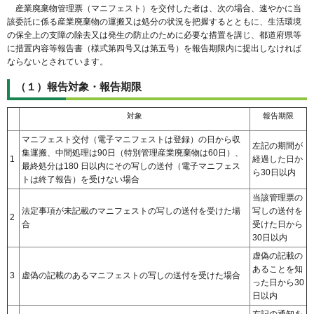
産業廃棄物管理票（マニフェスト）を交付した者は、次の場合、速やかに当
該委託に係る産業廃棄物の運搬又は処分の状況を把握するとともに、生活環境
の保全上の支障の除去又は発生の防止のために必要な措置を講じ、都道府県等
に措置内容等報告書（様式第四号又は第五号）を報告期限内に提出しなければ
ならないとされています。
（１）報告対象・報告期限
対象
報告期限
マニフェスト交付（電子マニフェストは登録）の日から収
左記の期間が
集運搬、中間処理は90日（特別管理産業廃棄物は60日）、
1
経過した日か
最終処分は180 日以内にその写しの送付（電子マニフェス
ら30日以内
トは終了報告）を受けない場合
当該管理票の
法定事項が未記載のマニフェストの写しの送付を受けた場
写しの送付を
2
合
受けた日から
30日以内
虚偽の記載の
あることを知
3
虚偽の記載のあるマニフェストの写しの送付を受けた場合
った日から30
日以内