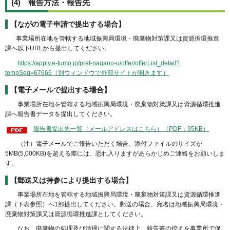
(4) 報告方法・報告先
【ながの電子申請で提出する場合】
事業場所在地を管轄する地域振興局環境・廃棄物対策課又は資源循環推進
課へ以下URLから提出してください。
https://apply.e-tumo.jp/pref-nagano-u/offer/offerList_detail?
tempSeq=67666（別ウィンドウで外部サイトが開きます）
【電子メールで提出する場合】
事業場所在地を管轄する地域振興局環境・廃棄物対策課又は資源循環推進
課へ報告書データを提出してください。
報告書提出先一覧（メールアドレスはこちら）（PDF：95KB）
（注）電子メールでご報告いただく場合、添付ファイルのサイズが
5MB(5,000KB)を超える際には、恐れ入りますがあらかじめご連絡をお願いしま
す。
【郵送又は持参により提出する場合】
事業場所在地を管轄する地域振興局環境・廃棄物対策課又は資源循環推進
課（下表参照）へ1部提出してください。郵送の場合、宛名は地域振興局環境・
廃棄物対策課又は資源循環推進課としてください。
なお、廃棄物の処理及び清掃に関する法律上、報告書の控えを事業所で保