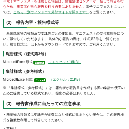
※
電
子マニフェストを使用した場合は、情報処理センターが一括して報告を行
うため、事業者が自ら報告を行う必要はありません。
電子マニフェストについ
ては、
こちら（別ウィンドウで外部サイトが開きます）
をご覧ください。
(2) 報告内容・報告様式等
産業廃棄物の種類及び委託先ごとの排出量、マニフェストの交付枚数等につ
いて報告していただきます。 具体的な報告内容は、様式第3号をご覧くださ
い。報告様式は、以下からダウンロードできますので、ご利用ください。
報告様式（様式第3号）
MicrosoftExcel形式
（エクセル：18KB）
集計様式（参考様式）
MicrosoftExcel形式
（エクセル：21KB）
※ 「集計様式（参考様式）」は、報告者が報告書を作成する際の集計の便宜の
ために提供している様式であり、 提出の必要はありません。
(3) 報告書作成に当たっての注意事項
・廃棄物の種類又は委託先が多数になり様式に収まらない場合は、この報告様
式を複数枚利用して報告してください。
・業種は、