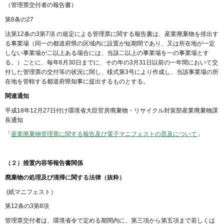
（管理票交付者の報告書）
第8条の27
法第12条の3第7項 の規定による管理票に関する報告書は、産業廃棄物を排出す
る事業場（同一の都道府県の区域内に設置が短期間であり、又は所在地が一定
しない事業場が二以上ある場合には、当該二以上の事業場を一の事業場とす
る。）ごとに、毎年6月30日までに、その年の3月31日以前の一年間において交
付した管理票の交付等の状況に関し、様式第3号により作成し、当該事業場の所
在地を管轄する都道府県知事に提出するものとする。
関連通知
平成18年12月27日付け環境省大臣官房廃棄物・リサイクル対策部産業廃棄物課
長通知
「
産業廃棄物管理票に関する報告及び電子マニフェストの普及について
」
（２）措置内容等報告書関係
廃棄物の処理及び清掃に関する法律（抜粋）
(紙マニフェスト）
第12条の3第8項
管理票交付者は、環境省令で定める期間内に、第三項から第五項まで若しくは