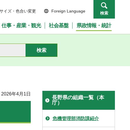
サイズ・色合い変更
Foreign Language
検索
仕事・産業・観光
社会基盤
県政情報・統計
2026年4月1日
長野県の組織一覧（本
庁）
危機管理部消防課紹介