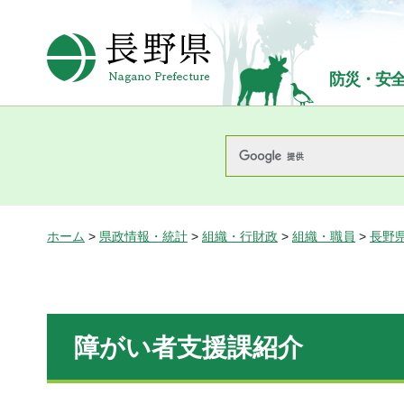
長野県Nagano Prefecture
防災・安
ホーム
>
県政情報・統計
>
組織・行財政
>
組織・職員
>
長野
障がい者支援課紹介