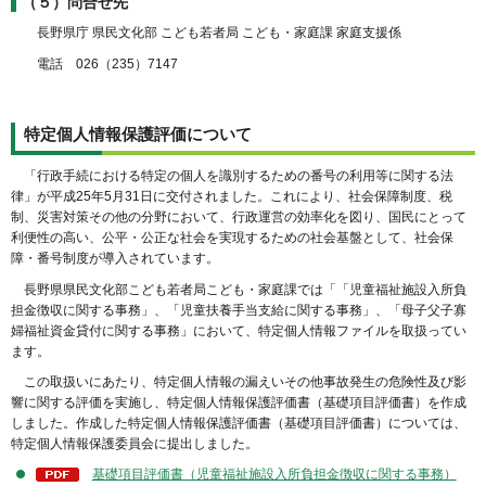
（５）問合せ先
長野県庁 県民文化部 こども若者局 こども・家庭課 家庭支援係
電話 026（235）7147
特定個人情報保護評価について
「行政手続における特定の個人を識別するための番号の利用等に関する法
律」が平成25年5月31日に交付されました。これにより、社会保障制度、税
制、災害対策その他の分野において、行政運営の効率化を図り、国民にとって
利便性の高い、公平・公正な社会を実現するための社会基盤として、社会保
障・番号制度が導入されています。
長野県県民文化部こども若者局こども・家庭課では「「児童福祉施設入所負
担金徴収に関する事務」、「児童扶養手当支給に関する事務」、「母子父子寡
婦福祉資金貸付に関する事務」において、特定個人情報ファイルを取扱ってい
ます。
この取扱いにあたり、特定個人情報の漏えいその他事故発生の危険性及び影
響に関する評価を実施し、特定個人情報保護評価書（基礎項目評価書）を作成
しました。作成した特定個人情報保護評価書（基礎項目評価書）については、
特定個人情報保護委員会に提出しました。
基礎項目評価書（児童福祉施設入所負担金徴収に関する事務）