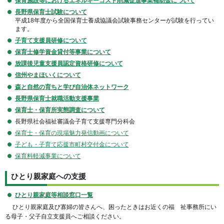
保育施設等におけるエネルギーコスト削減促進事業補助金について
長野県保育士試験について
平成18年度から全国保育士養成協議会試験事務センターが試験を行ってい
ます。
子育て支援員研修について
保育士修学資金貸付等事業について
放課後児童支援員認定資格研修について
信州やまほいくについて
森と自然の育ちと学び自治体ネットワーク
長野県保育士就職活動支援事業
保育士・保育所実態調査について
長野県社会福祉審議会子育て支援専門分科会
保育士・保育の現場魅力発信動画について
子ども・子育て応援市町村交付金について
保育料軽減事業について
ひとり親
家庭への支援
ひとり親家庭等相談窓口一覧
ひとり親家庭及び寡婦の皆さんへ、困ったときはお近くの福 祉事務所にい
る母子・父子自立支援員へご相談ください。