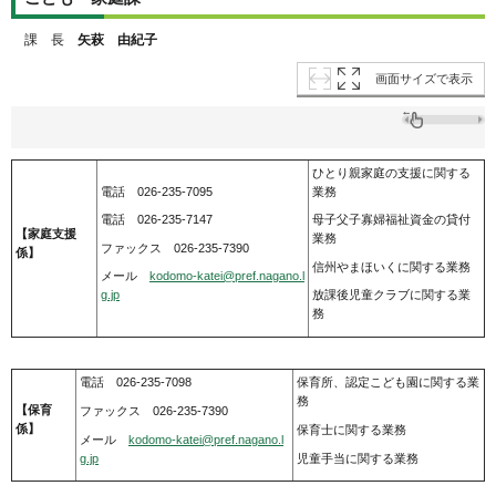
課 長
矢萩 由紀子
画面サイズで表示
ひとり親家庭の支援に関する
電話 026-235-7095
業務
電話 026-235-7147
母子父子寡婦福祉資金の貸付
【家庭支援
業務
ファックス 026-235-7390
係】
信州やまほいくに関する業務
メール
kodomo-katei@pref.nagano.l
g.jp
放課後児童クラブに関する業
務
電話 026-235-7098
保育所、認定こども園に関する業
務
【保育
ファックス 026-235-7390
係】
保育士に関する業務
メール
kodomo-katei@pref.nagano.l
g.jp
児童手当に関する業務