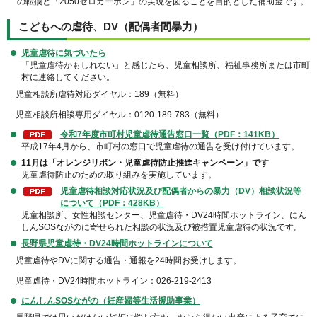
の転換と「2050ゼロカーボン」の実現を図ることを目的とした補助金です。
こどもへの虐待、DV（配偶者間暴力）
児童虐待に気づいたら
「児童虐待かもしれない」と感じたら、児童相談所、福祉事務所または市町
村に連絡してください。
児童相談所虐待対応ダイヤル：189（無料）
児童相談所相談専用ダイヤル：0120-189-783（無料）
令和7年度市町村児童虐待通告窓口一覧
（PDF：141KB）
平成17年4月から、市町村の窓口で児童虐待の通告を受け付けています。
11月は「オレンジリボン・児童虐待防止推進キャンペーン」です
児童虐待防止のための取り組みを実施しています。
児童虐待相談対応状況及び配偶者からの暴力（DV）相談状況等
について（PDF：428KB）
児童相談所、女性相談センター、児童虐待・DV24時間ホットライン、にん
しんSOSながのに寄せられた相談の状況及び被措置児童虐待の状況です。
長野県児童虐待・DV24時間ホットラインについて
児童虐待やDVに関する通告・通報を24時間お受けします。
児童虐待・DV24時間ホットライン：026-219-2413
にんしんSOSながの（妊産婦等生活援助事業）