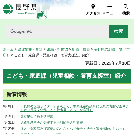
長野県Nagano Prefecture
アクセス
メニュー
検索
ホーム
>
県政情報・統計
>
組織・行財政
>
組織・職員
>
長野県の組織一覧（本
庁）
> こども・家庭課（児童相談・養育支援室）紹介
更新日：2026年7月10日
こども・家庭課（児童相談・養育支援室）紹介
新着情報
8月6日
「長野の仮面ライダー」さんから、中央児童相談所に玩具の寄贈がありま
した（県民文化部こども若者局こども・家庭課）
7月31日
長野県松本あさひ学園
7月31日
児童相談所等が発注する一般競争入札情報
7月29日
ひとり親家庭及び寡婦のみなさんへ（母子・父子・寡婦福祉のしおり）