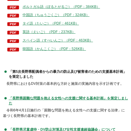
ポルトガル語（ぽるとがるご）（PDF：384KB）
中国語（ちゅうごくご）（PDF：324KB）
タイ語（たいご）（PDF：461KB）
英語（えいご）（PDF：237KB）
スペイン語（すぺいんご）（PDF：463KB）
韓国語（かんこくご）（PDF：526KB）
「第5次長野県配偶者からの暴力の防止及び被害者のための支援基本計画」
を策定しました
長野県におけるDV対策の基本的な方針と施策の実施内容を示す計画です。
「長野県困難な問題を抱える女性への支援に関する基本計画」を策定しまし
た
令和6年4月1日施行の「困難な問題を抱える女性への支援に関する法律」に
基づく長野県の基本計画です。
「長野県児童虐待・DV防止対策及び女性支援連絡協議会」について