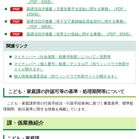
（PDF：93KB）
基礎項目評価書（児童扶養手当支給に関する事務）（PDF：
105KB）
基礎項目評価書（母子父子寡婦福祉資金貸付に関する事務）
（PDF：98KB）
基礎項目評価書（保育士の登録に関する事務）（PDF：95KB）
関連リンク
マイナンバー（社会保障・税番号制度）について／長野県
マイナンバー（個人番号）制度／デジタル庁（別ウィンドウで外部サ
イトが開きます）
個人情報保護委員会（別ウィンドウで外部サイトが開きます）
こども・家庭課の許認可等の基準・処理期間等について
こども・家庭課所管の行政手続法・行政手続条例に基づく審査基準、標準処
理期間、処分基準に関する情報を掲載しています。
課・係業務紹介
こども・家庭課