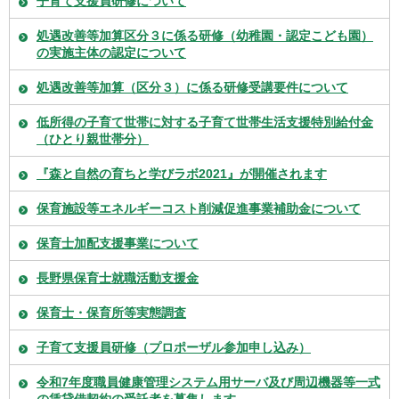
子育て支援員研修について
処遇改善等加算区分３に係る研修（幼稚園・認定こども園）
の実施主体の認定について
処遇改善等加算（区分３）に係る研修受講要件について
低所得の子育て世帯に対する子育て世帯生活支援特別給付金
（ひとり親世帯分）
『森と自然の育ちと学びラボ2021』が開催されます
保育施設等エネルギーコスト削減促進事業補助金について
保育士加配支援事業について
長野県保育士就職活動支援金
保育士・保育所等実態調査
子育て支援員研修（プロポーザル参加申し込み）
令和7年度職員健康管理システム用サーバ及び周辺機器等一式