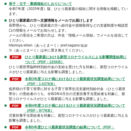
母子・父子・寡婦福祉のしおりについて
令和7年度（2025年度）版、ひとり親家庭の福祉に関する情報を掲載してい
ます。
ひとり親家庭の方へ支援情報をメールでお届けします
長野県から、ひとり親家庭の方へ給付金や資格取得などの支援制度や相談窓
口の情報をメールでお知らせします。
メールの受信をご希望の方は、件名「情報メール登録」でメールを送信して
ください。
hitorioya-shien（あっとまーく）pref.nagano.lg.jp
※（あっとまーく）は＠に置き換えてください。
ひとり親家庭における新型コロナウイルスによる影響調査結果に
ついて（PDF：225KB）
ひとり親世帯臨時特別給付金の支給を受けた方を対象に、新型コロナウイル
スがひとり親家庭に与える影響を調査しました。
令和3年度コロナ禍におけるひとり親家庭状況調査結果について
（PDF：1,037KB）
低所得の子育て世帯に対する子育て世帯生活支援特別給付金 （ひとり親世
帯分）の受給者のうち、令和3年4月分の児童扶養手当受給者を対象に、新
型コロナウイルスがひとり親家庭に与える影響を調査しました。
令和4年度コロナ禍におけるひとり親家庭状況調査結果について
（PDF：977KB）
児童扶養手当受給者を対象に、新型コロナウイルスがひとり親家庭に与える
影響を調査しました。
令和5年度ひとり親家庭状況調査の結果について（PDF：