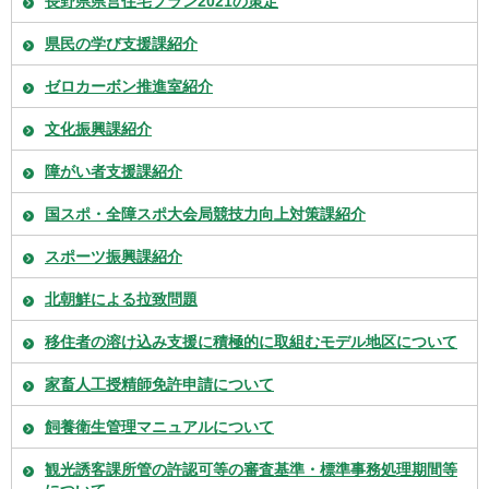
長野県県営住宅プラン2021の策定
県民の学び支援課紹介
ゼロカーボン推進室紹介
文化振興課紹介
障がい者支援課紹介
国スポ・全障スポ大会局競技力向上対策課紹介
スポーツ振興課紹介
北朝鮮による拉致問題
移住者の溶け込み支援に積極的に取組むモデル地区について
家畜人工授精師免許申請について
飼養衛生管理マニュアルについて
観光誘客課所管の許認可等の審査基準・標準事務処理期間等