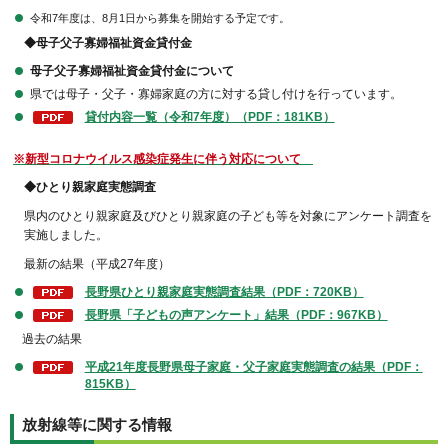
令和7年度は、8月1日から募集を開始する予定です。
◆
母子父子寡婦福祉資金貸付金
母子父子寡婦福祉資金貸付金について
県では母子・父子・寡婦家庭の方に対する貸し付けを行っています。
貸付内容一覧（令和7年度）（PDF：181KB）
※新型コロナウイルス感染症発生に伴う対応について
◆ひとり親家庭実態調査
県内のひとり親家庭及びひとり親家庭の子ども等を対象にアンケート調査を
実施しました。
最新の結果（平成27年度）
長野県ひとり親家庭実態調査結果（PDF：720KB）
長野県「子どもの声アンケート」結果（PDF：967KB）
過去の結果
平成21年度長野県母子家庭・父子家庭実態調査の結果（PDF：
815KB）
放射線等に関する情報