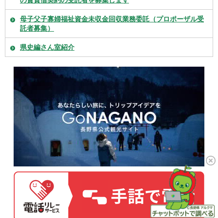
の賃貸借契約の受託者を募集します
母子父子寡婦福祉資金未収金回収業務委託（プロポーザル受
託者募集）
県史編さん室紹介