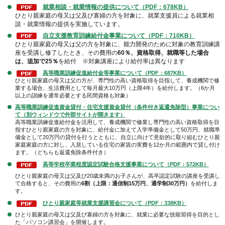
就業相談・就業情報の提供について（PDF：678KB）
ひとり親家庭の母又は父及び寡婦の方を対象に、就業支援員による就業相
談・就業情報の提供を実施しています。
自立支援教育訓練給付金事業について
（PDF：710KB）
ひとり親家庭の母又は父の方を対象に、能力開発のために対象の教育訓練講
座を受講し修了したとき、その費用の
60％、資格取得、就職等した場合
は、追加で25％
を給付 ※対象講座により給付率は異なります
高等職業訓練促進給付金等事業について
（PDF：687KB）
ひとり親家庭の母又は父の方が、専門性の高い資格取得を目指して、養成機関で修
業する場合、生活費用として毎月最大10万円（上限4年）を給付します。（6か月
以上の訓練を通常必要とする民間資格も対象）
高等職業訓練促進資金貸付・住宅支援資金貸付（条件付き返還免除型）事業につい
て（別ウィンドウで外部サイトが開きます）
高等職業訓練促進給付金を活用して、養成機関で修業し専門性の高い資格取得を目
指すひとり親家庭の方を対象に、給付金に加えて入学準備金として50万円、就職準
備金として20万円の貸付を行うとともに、自立に向けて意欲的に取り組むひとり親
家庭家庭の方に対し、入居している住宅の家賃の実費を12か月の範囲内で貸し付け
ます。（どちらも返還免除条件付き）
高等学校卒業程度認定試験合格支援事業について
（PDF：572KB）
ひとり親家庭の母又は父及び20歳未満のお子さんが、高卒認定試験の講座を受講し
て合格すると、その費用の
6割（上限：通信制15万円、通学制30万円）
を給付しま
す。
ひとり親家庭等就業支援講習会について（PDF：338KB）
ひとり親家庭の母又は父及び寡婦の方を対象に、就業に必要な技能習得を目的とし
た「パソコン講習会」を開催します。