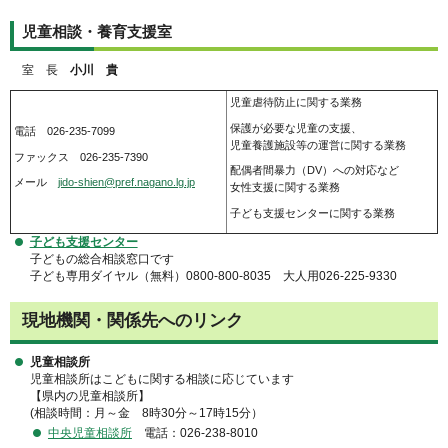
児童相談・養育支援室
室 長
小川 貴
児童虐待防止に関する業務
保護が必要な児童の支援、
電話 026-235-7099
児童養護施設等の運営に関する業務
ファックス 026-235-7390
配偶者間暴力（DV）への対応など
メール
jido-shien@pref.nagano.lg.jp
女性支援に関する業務
子ども支援センターに関する業務
子ども支援センター
子どもの総合相談窓口です
子ども専用ダイヤル（無料）0800-800-8035 大人用026-225-9330
現地機関・関係先へのリンク
児童相談所
児童相談所はこどもに関する相談に応じています
【県内の児童相談所】
(相談時間：月～金 8時30分～17時15分）
中央児童相談所
電話：026-238-8010