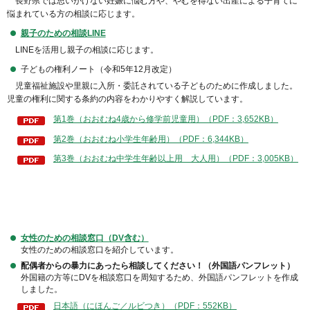
長野県では思いがけない妊娠に悩む方や、やむを得ない出産による子育てに
悩まれている方の相談に応じます。
親子のための相談
LINE
LINEを活用し親子の相談に応じます。
子どもの権利ノート（令和5年12月改定）
児童福祉施設や里親に入所・委託されている子どものために作成しました。
児童の権利に関する条約の内容をわかりやすく解説しています。
第1巻（おおむね4歳から修学前児童用）（PDF：3,652KB）
第2巻（おおむね小学生年齢用）（PDF：6,344KB）
第3巻（おおむね中学生年齢以上用 大人用）（PDF：3,005KB）
女性のための相談窓口（DV含む）
女性のための相談窓口を紹介しています。
配偶者からの暴力にあったら相談してください！（外国語パンフレット）
外国籍の方等にDVを相談窓口を周知するため、外国語パンフレットを作成
しました。
日本語（にほんご／ルビつき）（PDF：552KB）