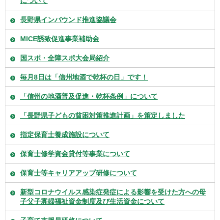
について
長野県インバウンド推進協議会
MICE誘致促進事業補助金
国スポ・全障スポ大会局紹介
毎月8日は「信州地酒で乾杯の日」です！
「信州の地酒普及促進・乾杯条例」について
「長野県子どもの貧困対策推進計画」を策定しました
指定保育士養成施設について
保育士修学資金貸付等事業について
保育士等キャリアアップ研修について
新型コロナウイルス感染症発症による影響を受けた方への母
子父子寡婦福祉資金制度及び生活資金について