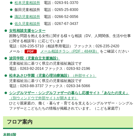
松本児童相談所
電話：0263-91-3370
飯田児童相談所 電話：0265-25-8300
諏訪児童相談所
電話：0266-52-0056
佐久児童相談所
電話：0267-67-3437
女性相談支援センター
困難な問題を抱える女性に関する様々な相談（DV、人間関係、生活や仕事
に関する相談等）に応じています
電話：026-235-5710（相談専用電話） ファックス：026-235-2420
メール：
メール相談チラシ（PDF：484KB）
をご確認ください
波田学院（児童自立支援施設）
児童福祉法に基づく県立の児童福祉施設です
電話：0263-92-2014 ファックス：0263-92-2196
松本あさひ学園（児童心理治療施設）
（外部サイト）
児童福祉法に基づく県立の児童福祉施設です
電話：0263-88-3737 ファックス：0263-34-5066
シングルマザー・シングルファザーの暮らし応援サイト「あなたの支え」
（別ウィンドウで外部サイトが開きます）
ひとり親家庭の、働く・暮らす・育てるを支えるシングルマザー・シングル
ファザーとこどもたちの情報が掲載されています。（こども家庭庁）
フロア案内
本館4階