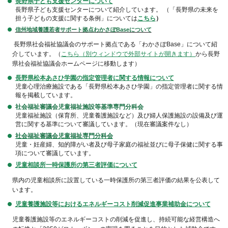
長野県子ども支援センターについて
長野県子ども支援センターについて紹介しています。 （「長野県の未来を
担う子どもの支援に関する条例」については
こちら
）
信州地域養護若者サポート拠点わかさぽBaseについて
長野県社会福祉協議会のサポート拠点である「わかさぽBase」について紹
介しています。（
こちら（別ウィンドウで外部サイトが開きます）
から長野
県社会福祉協議会ホームページに移動します）
長野県松本あさひ学園の指定管理者に関する情報について
児童心理治療施設である「長野県松本あさひ学園」の指定管理者に関する情
報を掲載しています。
社会福祉審議会児童福祉施設等基準専門分科会
児童福祉施設（保育所、児童養護施設など）及び婦人保護施設の設備及び運
営に関する基準について審議しています。（現在審議案件なし）
社会福祉審議会児童福祉専門分科会
児童・妊産婦、知的障がい者及び母子家庭の福祉並びに母子保健に関する事
項について審議しています。
児童相談所一時保護所の第三者評価について
県内の児童相談所に設置している一時保護所の第三者評価の結果を公表して
います。
児童養護施設等におけるエネルギーコスト削減促進事業補助金について
児童養護施設等のエネルギーコストの削減を促進し、持続可能な経営構造へ