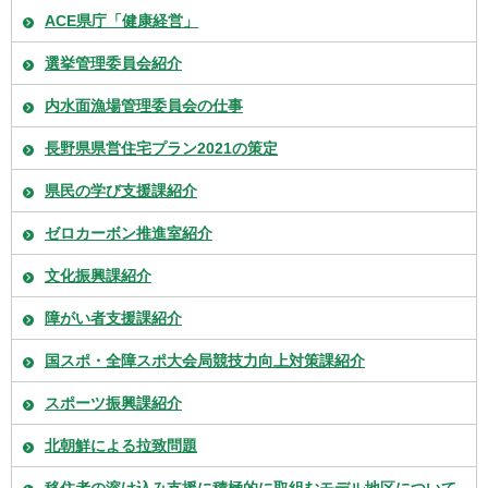
ACE県庁「健康経営」
選挙管理委員会紹介
内水面漁場管理委員会の仕事
長野県県営住宅プラン2021の策定
県民の学び支援課紹介
ゼロカーボン推進室紹介
文化振興課紹介
障がい者支援課紹介
国スポ・全障スポ大会局競技力向上対策課紹介
スポーツ振興課紹介
北朝鮮による拉致問題