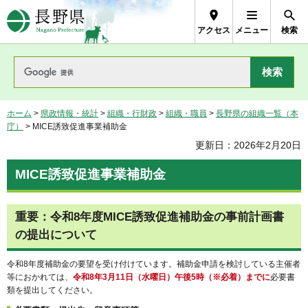
長野県Nagano Prefecture
アクセス
メニュー
検索
ホーム
>
県政情報・統計
>
組織・行財政
>
組織・職員
>
長野県の組織一覧（本
庁）
> MICE誘致促進事業補助金
更新日：2026年2月20日
MICE誘致促進事業補助金
重要：令和8年度MICE誘致促進補助金の事前計画書
の提出について
令和8年度補助金の要望を受け付けています。補助金申請を検討している主催者
等におかれては、
令和8年3月11日（水曜日）午後5時（※必着）までに
必要書
類を提出してください。