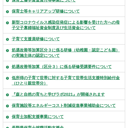
保育士修学資金貸付等事業について
保育士等キャリアアップ研修について
新型コロナウイルス感染症発症による影響を受けた方への母
子父子寡婦福祉資金制度及び生活資金について
子育て支援員研修について
処遇改善等加算区分３に係る研修（幼稚園・認定こども園）
の実施主体の認定について
処遇改善等加算（区分３）に係る研修受講要件について
低所得の子育て世帯に対する子育て世帯生活支援特別給付金
（ひとり親世帯分）
『森と自然の育ちと学びラボ2021』が開催されます
保育施設等エネルギーコスト削減促進事業補助金について
保育士加配支援事業について
長野県保育士就職活動支援金