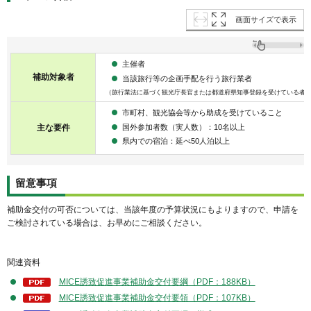
画面サイズで表示
主催者
補助対象者
当該旅行等の企画手配を行う旅行業者
（旅行業法に基づく観光庁長官または都道府県知事登録を受けている者
市町村、観光協会等から助成を受けていること
国外参加者数（実人数）：10名以上
主な要件
県内での宿泊：延べ50人泊以上
留意事項
補助金交付の可否については、当該年度の予算状況にもよりますので、申請を
ご検討されている場合は、お早めにご相談ください。
関連資料
MICE誘致促進事業補助金交付要綱（PDF：188KB）
MICE誘致促進事業補助金交付要領（PDF：107KB）