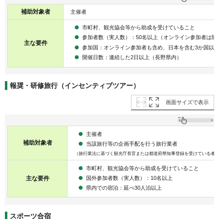
補助対象者
主催者
市町村、観光協会等から助成を受けていること
参加者数（実人数）：50名以上（オンライン参加者は除
主な要件
参加国：オンライン参加者も含め、日本を含む3か国以
開催日数：連続した2日以上（長野県内）
報奨・研修旅行（インセンティブツアー）
画面サイズで表示
主催者
補助対象者
当該旅行等の企画手配を行う旅行業者
（旅行業法に基づく観光庁長官または都道府県知事登録を受けている者
市町村、観光協会等から助成を受けていること
国外参加者数（実人数）：10名以上
主な要件
県内での宿泊：延べ30人泊以上
スポーツ合宿