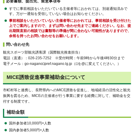
必要書類、提出先、留意事項等
すでに事前相談をいただいている主催者等におかれては、別途通知済みで
す。万が一通知を受領していない場合はお知らせください。
事前相談をいただいていない主催者等におかれては、事前相談を受け付けた
上でご案内しますので、まずは問い合わせ先までご連絡ください。なお、提
出期限直前の相談では書類等の準備が間に合わない可能性がありますので、
余裕を持ったお問い合わせをお願いします。
問い合わせ先
観光スポーツ部観光誘客課（国際観光推進担当）
電話（直通）：026-235-7252 ※受付時間：午前9時から午後4時30分まで
電子メール：go-nagano□pref.nagano.lg.jp（□を@に変えてください。）
MICE誘致促進事業補助金について
市町村等と連携し、長野県内へのMICE誘致を促進し、地域経済の活性化と観光
振興を図るため、MICEの主催者が行う事業に要する経費に対して、補助金を交
付する制度です。
補助金額
国外参加者10,000円×人数
国内参加者5,000円×人数