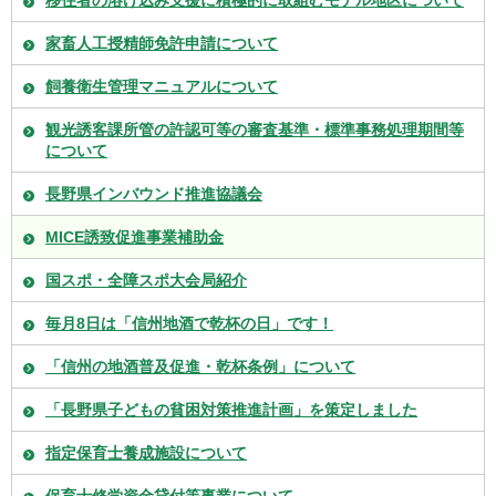
移住者の溶け込み支援に積極的に取組むモデル地区について
家畜人工授精師免許申請について
飼養衛生管理マニュアルについて
観光誘客課所管の許認可等の審査基準・標準事務処理期間等
について
長野県インバウンド推進協議会
MICE誘致促進事業補助金
国スポ・全障スポ大会局紹介
毎月8日は「信州地酒で乾杯の日」です！
「信州の地酒普及促進・乾杯条例」について
「長野県子どもの貧困対策推進計画」を策定しました
指定保育士養成施設について