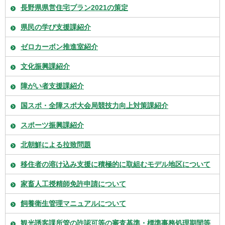
長野県県営住宅プラン2021の策定
県民の学び支援課紹介
ゼロカーボン推進室紹介
文化振興課紹介
障がい者支援課紹介
国スポ・全障スポ大会局競技力向上対策課紹介
スポーツ振興課紹介
北朝鮮による拉致問題
移住者の溶け込み支援に積極的に取組むモデル地区について
家畜人工授精師免許申請について
飼養衛生管理マニュアルについて
観光誘客課所管の許認可等の審査基準・標準事務処理期間等