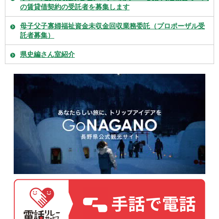
の賃貸借契約の受託者を募集します
母子父子寡婦福祉資金未収金回収業務委託（プロポーザル受
託者募集）
県史編さん室紹介