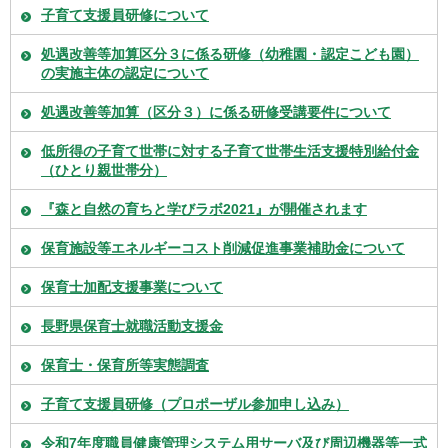
子育て支援員研修について
処遇改善等加算区分３に係る研修（幼稚園・認定こども園）
の実施主体の認定について
処遇改善等加算（区分３）に係る研修受講要件について
低所得の子育て世帯に対する子育て世帯生活支援特別給付金
（ひとり親世帯分）
『森と自然の育ちと学びラボ2021』が開催されます
保育施設等エネルギーコスト削減促進事業補助金について
保育士加配支援事業について
長野県保育士就職活動支援金
保育士・保育所等実態調査
子育て支援員研修（プロポーザル参加申し込み）
令和7年度職員健康管理システム用サーバ及び周辺機器等一式