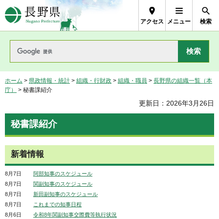
長野県Nagano Prefecture
アクセス
メニュー
検索
ホーム
>
県政情報・統計
>
組織・行財政
>
組織・職員
>
長野県の組織一覧（本
庁）
> 秘書課紹介
更新日：2026年3月26日
秘書課紹介
新着情報
8月7日
阿部知事のスケジュール
8月7日
関副知事のスケジュール
8月7日
新田副知事のスケジュール
8月7日
これまでの知事日程
8月6日
令和8年関副知事交際費等執行状況