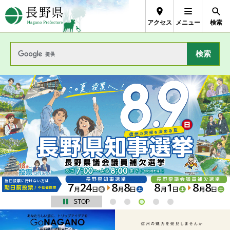
長野県Nagano Prefectur
アクセス
メニュー
検索
STOP