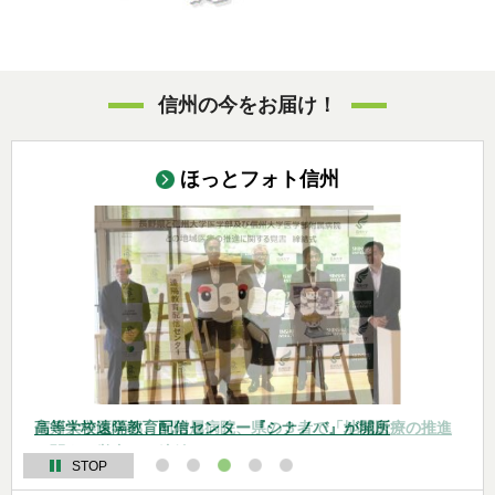
信州の今をお届け！
ほっとフォト信州
令和８年度長野県将来世代応援県民会議総会を開催
信州大学医学部、同附属病院、県の３者で「地域医療の推進
高等学校遠隔教育配信センター『シナノバ』が開所
信州そるがむで地域を元気にする会の皆さんと県政ティーミ
令和８年度長野県優秀技能者表彰式
に関する覚書」を締結
ーティングを開催
STOP