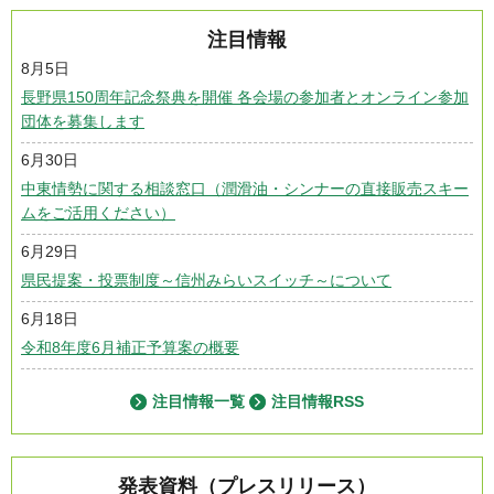
注目情報
8月5日
長野県150周年記念祭典を開催 各会場の参加者とオンライン参加
団体を募集します
6月30日
中東情勢に関する相談窓口（潤滑油・シンナーの直接販売スキー
ムをご活用ください）
6月29日
県民提案・投票制度～信州みらいスイッチ～について
6月18日
令和8年度6月補正予算案の概要
注目情報一覧
注目情報RSS
発表資料（プレスリリース）