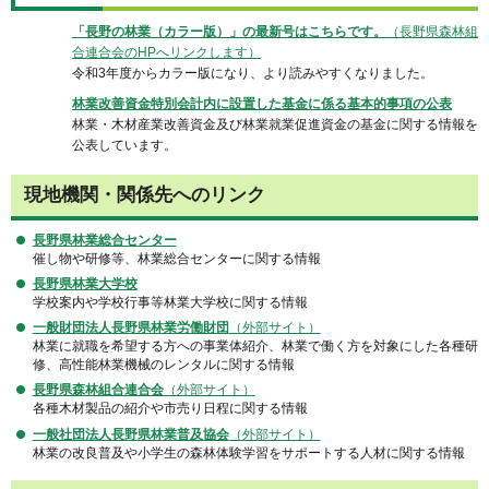
「長野の林業（カラー版）」の最新号はこちらです。
（長野県森林組
合連合会のHPへリンクします）
令和3年度からカラー版になり、より読みやすくなりました。
林業改善資金特別会計内に設置した基金に係る基本的事項の公表
林業・木材産業改善資金及び林業就業促進資金の基金に関する情報を
公表しています。
現地機関・関係先へのリンク
長野県林業総合センター
催し物や研修等、林業総合センターに関する情報
長野県林業大学校
学校案内や学校行事等林業大学校に関する情報
一般財団法人長野県林業労働財団
（外部サイト）
林業に就職を希望する方への事業体紹介、林業で働く方を対象にした各種研
修、高性能林業機械のレンタルに関する情報
長野県森林組合連合会
（外部サイト）
各種木材製品の紹介や市売り日程に関する情報
一般社団法人長野県林業普及協会
（外部サイト）
林業の改良普及や小学生の森林体験学習をサポートする人材に関する情報