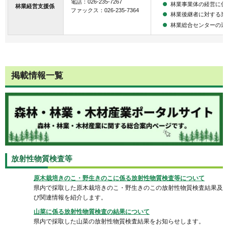
電話：026-235-7267
林業事業体の経営に係
林業経営支援係
ファックス：026-235-7364
林業後継者に対する業
林業総合センターの運
掲載情報一覧
放射性物質検査等
原木栽培きのこ・野生きのこに係る放射性物質検査等について
県内で採取した原木栽培きのこ・野生きのこの放射性物質検査結果及
び関連情報を紹介します。
山菜に係る放射性物質検査の結果について
県内で採取した山菜の放射性物質検査結果をお知らせします。