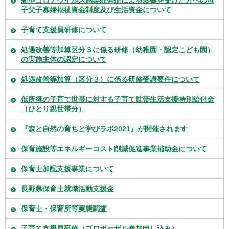
新型コロナウイルス感染症発症による影響を受けた方への母
子父子寡婦福祉資金制度及び生活資金について
子育て支援員研修について
処遇改善等加算区分３に係る研修（幼稚園・認定こども園）
の実施主体の認定について
処遇改善等加算（区分３）に係る研修受講要件について
低所得の子育て世帯に対する子育て世帯生活支援特別給付金
（ひとり親世帯分）
『森と自然の育ちと学びラボ2021』が開催されます
保育施設等エネルギーコスト削減促進事業補助金について
保育士加配支援事業について
長野県保育士就職活動支援金
保育士・保育所等実態調査
子育て支援員研修（プロポーザル参加申し込み）