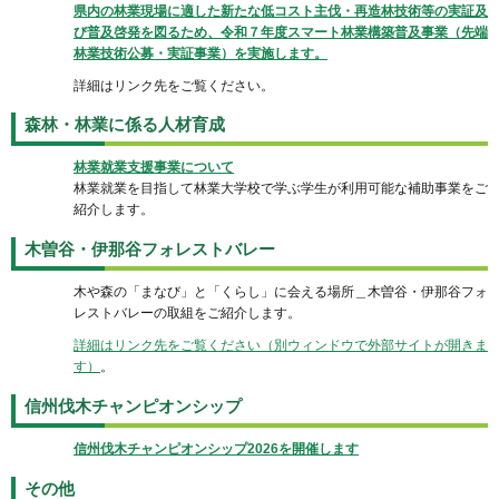
県内の林業現場に適した新たな低コスト主伐・再造林技術等の実証及
び普及啓発を図るため、令和７年度スマート林業構築普及事業（先端
林業技術公募・実証事業）を実施します。
詳細はリンク先をご覧ください。
森林・林業に係る人材育成
林業就業支援事業について
林業就業を目指して林業大学校で学ぶ学生が利用可能な補助事業をご
紹介します。
木曽谷・伊那谷フォレストバレー
木や森の「まなび」と「くらし」に会える場所＿木曽谷・伊那谷フォ
レストバレーの取組をご紹介します。
詳細はリンク先をご覧ください（別ウィンドウで外部サイトが開きま
す）
。
信州伐木チャンピオンシップ
信州伐木チャンピオンシップ2026を開催します
その他