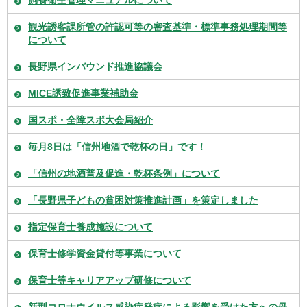
飼養衛生管理マニュアルについて
観光誘客課所管の許認可等の審査基準・標準事務処理期間等
について
長野県インバウンド推進協議会
MICE誘致促進事業補助金
国スポ・全障スポ大会局紹介
毎月8日は「信州地酒で乾杯の日」です！
「信州の地酒普及促進・乾杯条例」について
「長野県子どもの貧困対策推進計画」を策定しました
指定保育士養成施設について
保育士修学資金貸付等事業について
保育士等キャリアアップ研修について