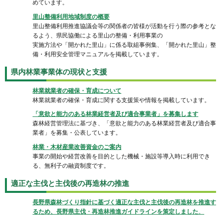
めています。
里山整備利用地域制度の概要
里山整備利用推進協議会等の関係者の皆様が活動を行う際の参考とな
るよう、県民協働による里山の整備・利用事業の
実施方法や「開かれた里山」に係る取組事例集、「開かれた里山」整
備・利用安全管理マニュアルを掲載しています。
県内林業事業体の現状と支援
林業就業者の確保・育成について
林業就業者の確保・育成に関する支援策や情報を掲載しています。
「意欲と能力のある林業経営者及び適合事業者」を募集します
森林経営管理法に基づき、「意欲と能力のある林業経営者及び適合事
業者」を募集・公表しています。
林業・木材産業改善資金のご案内
事業の開始や経営改善を目的とした機械・施設等導入時に利用でき
る、無利子の融資制度です。
適正な主伐と主伐後の再造林の推進
長野県森林づくり指針に基づく適正な主伐と主伐後の再造林を推進す
るため、長野県主伐・再造林推進ガイドラインを策定しました
。