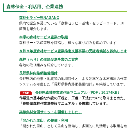
森林保全・利活用、企業連携
森林セラピー県NAGANO
県内で認定を受けている「森林セラピー基地・セラピーロード」10
箇所を紹介します。
本県の森林サービス産業の取組
森林サービス産業県を目指し、様々な取り組みを進めています
令和８年度森林サービス産業推進支援事業の受託者候補を募集します
森林（もり）の里親促進事業のご案内
各地の取り組みを紹介しています。
長野県林内路網整備指針
長野県内の地形・地質等の地域特性と、より効率的な木材搬出の作業
システムを考慮した「長野県林内路網整備指針」を掲載しています。
長野県森林作業道作設マニュアル（PDF：10,174KB）
作業道の基本的な作設の工程と、工種・工法について取りまとめた、
「長野県森林作業道作設マニュアル」を掲載しています。
架線集材全国サミットを開催しました。
「開かれた里山」の整備・利用
「開かれた里山」として里山を整備し、多面的に利活用する取組を進