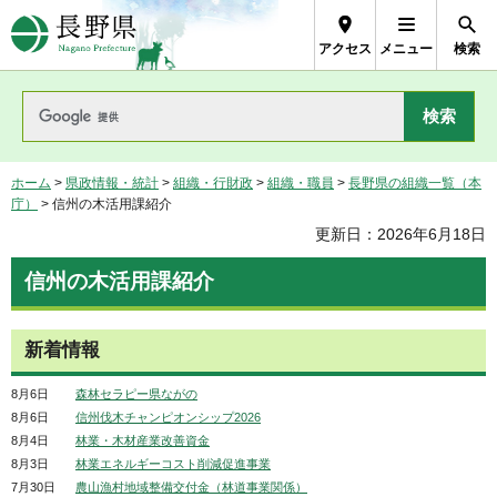
長野県Nagano Prefecture
アクセス
メニュー
検索
ホーム
>
県政情報・統計
>
組織・行財政
>
組織・職員
>
長野県の組織一覧（本
庁）
> 信州の木活用課紹介
更新日：2026年6月18日
信州の木活用課紹介
新着情報
8月6日
森林セラピー県ながの
8月6日
信州伐木チャンピオンシップ2026
8月4日
林業・木材産業改善資金
8月3日
林業エネルギーコスト削減促進事業
7月30日
農山漁村地域整備交付金（林道事業関係）