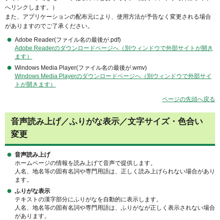
へリンクします。）
また、アプリケーションの配布元により、使用方法が予告なく変更される場合
がありますのでご了承ください。
Adobe Reader(ファイル名の最後が.pdf)
Adobe Readerのダウンロードページへ（別ウィンドウで外部サイトが開き
ます）
Windows Media Player(ファイル名の最後が.wmv)
Windows Media Playerのダウンロードページへ（別ウィンドウで外部サイ
トが開きます）
ページの先頭へ戻る
音声読み上げ／ふりがな表示／文字サイズ・色合い
変更
音声読み上げ
ホームページの情報を読み上げて音声で提供します。
人名、地名等の固有名詞や専門用語は、正しく読み上げられない場合があり
ます。
ふりがな表示
テキストの漢字部分にふりがなを自動的に表示します。
人名、地名等の固有名詞や専門用語は、ふりがなが正しく表示されない場合
があります。