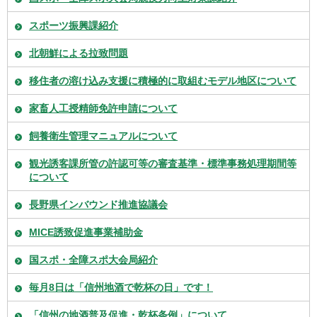
スポーツ振興課紹介
北朝鮮による拉致問題
移住者の溶け込み支援に積極的に取組むモデル地区について
家畜人工授精師免許申請について
飼養衛生管理マニュアルについて
観光誘客課所管の許認可等の審査基準・標準事務処理期間等
について
長野県インバウンド推進協議会
MICE誘致促進事業補助金
国スポ・全障スポ大会局紹介
毎月8日は「信州地酒で乾杯の日」です！
「信州の地酒普及促進・乾杯条例」について