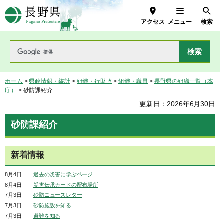
長野県Nagano Prefecture
アクセス
メニュー
検索
ホーム
>
県政情報・統計
>
組織・行財政
>
組織・職員
>
長野県の組織一覧（本
庁）
> 砂防課紹介
更新日：2026年6月30日
砂防課紹介
新着情報
8月4日
過去の災害に学ぶページ
8月4日
災害伝承カードの配布場所
7月3日
砂防ニュースレター
7月3日
砂防施設を知る
7月3日
避難を知る