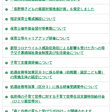
「長野県子どもの貧困対策推進計画」を策定しました
指定保育士養成施設について
保育士修学資金貸付等事業について
保育士等キャリアアップ研修について
新型コロナウイルス感染症発症による影響を受けた方への母
子父子寡婦福祉資金制度及び生活資金について
子育て支援員研修について
処遇改善等加算区分３に係る研修（幼稚園・認定こども園）
の実施主体の認定について
処遇改善等加算（区分３）に係る研修受講要件について
低所得の子育て世帯に対する子育て世帯生活支援特別給付金
（ひとり親世帯分）
『森と自然の育ちと学びラボ2021』が開催されます