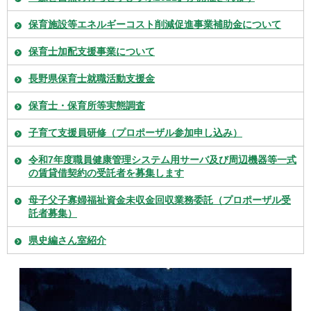
保育施設等エネルギーコスト削減促進事業補助金について
保育士加配支援事業について
長野県保育士就職活動支援金
保育士・保育所等実態調査
子育て支援員研修（プロポーザル参加申し込み）
令和7年度職員健康管理システム用サーバ及び周辺機器等一式
の賃貸借契約の受託者を募集します
母子父子寡婦福祉資金未収金回収業務委託（プロポーザル受
託者募集）
県史編さん室紹介