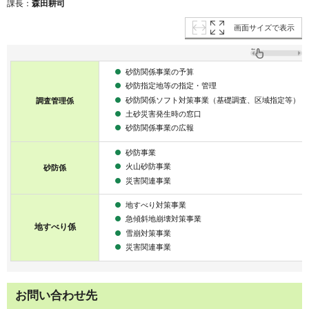
課長：
森田耕司
画面サイズで表示
砂防関係事業の予算
砂防指定地等の指定・管理
砂防関係ソフト対策事業（基礎調査、区域指定等）
調査管理係
土砂災害発生時の窓口
砂防関係事業の広報
砂防事業
火山砂防事業
砂防係
災害関連事業
地すべり対策事業
急傾斜地崩壊対策事業
地すべり係
雪崩対策事業
災害関連事業
お問い合わせ先