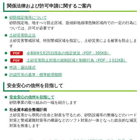
関係法律および許可申請に関するご案内
砂防指定地等について
砂防指定地、地すべり防止区域、急傾斜地崩壊危険区域内での一定の行為に
ついては、許可が必要です
土砂災害防止法
土砂災害警戒区域、特別警戒区域を指定し、土砂災害による被害を防止しま
す
令和8年5月25日現在の指定状況（PDF：395KB）
土砂災害防止対策の規制区域と制限行為（PDF：1,011KB）
申請・届出様式
許認可等の基準・標準処理期間
安全安心の信州を目指して
安全安心の信州を目指して
砂防事業の取り組みの一端を紹介します
社会資本総合整備計画
土砂災害から県民の生命と財産を守るため、砂防設備等の整備などのハード
対策と警戒避難対策等の構築などのソフト対策が一体となった総合的な減災
対策を推進します