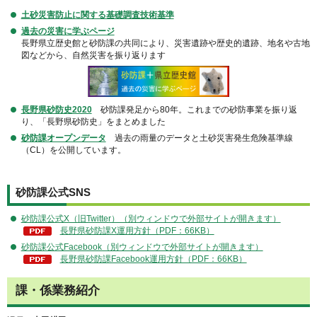
土砂災害防止に関する基礎調査技術基準
過去の災害に学ぶページ
長野県立歴史館と砂防課の共同により、災害遺跡や歴史的遺跡、地名や古地
図などから、自然災害を振り返ります
長野県砂防史2020
砂防課発足から80年。これまでの砂防事業を振り返
り、「長野県砂防史」をまとめました
砂防課オープンデータ
過去の雨量のデータと土砂災害発生危険基準線
（CL）を公開しています。
砂防課公式SNS
砂防課公式X（旧Twitter）（別ウィンドウで外部サイトが開きます）
長野県砂防課X運用方針（PDF：66KB）
砂防課公式Facebook（別ウィンドウで外部サイトが開きます）
長野県砂防課Facebook運用方針（PDF：66KB）
課・係業務紹介