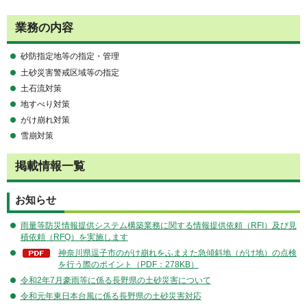
業務の内容
砂防指定地等の指定・管理
土砂災害警戒区域等の指定
土石流対策
地すべり対策
がけ崩れ対策
雪崩対策
掲載情報一覧
お知らせ
雨量等防災情報提供システム構築業務に関する情報提供依頼（RFI）及び見
積依頼（RFQ）を実施します
神奈川県逗子市のがけ崩れをふまえた急傾斜地（がけ地）の点検
を行う際のポイント（PDF：278KB）
令和2年7月豪雨等に係る長野県の土砂災害について
令和元年東日本台風に係る長野県の土砂災害対応