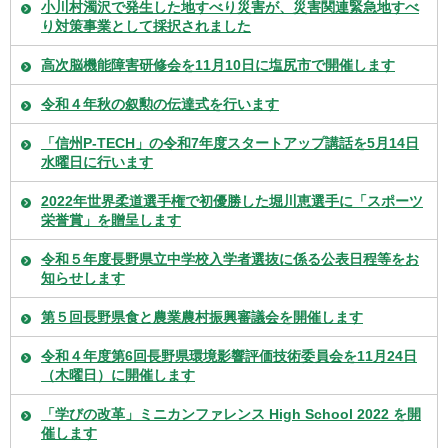
小川村濁沢で発生した地すべり災害が、災害関連緊急地すべ
り対策事業として採択されました
高次脳機能障害研修会を11月10日に塩尻市で開催します
令和４年秋の叙勲の伝達式を行います
「信州P-TECH」の令和7年度スタートアップ講話を5月14日
水曜日に行います
2022年世界柔道選手権で初優勝した堀川恵選手に「スポーツ
栄誉賞」を贈呈します
令和５年度長野県立中学校入学者選抜に係る公表日程等をお
知らせします
第５回長野県食と農業農村振興審議会を開催します
令和４年度第6回長野県環境影響評価技術委員会を11月24日
（木曜日）に開催します
「学びの改革」ミニカンファレンス High School 2022 を開
催します