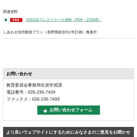
関連資料
150126プレスリリース資料（PDF：223KB）
しあわせ信州創造プラン（長野県総合5か年計画）推進中
お問い合わせ
教育委員会事務局生涯学習課
電話番号：026-235-7439
ファックス：026-235-7493
より良いウェブサイトにするためにみなさまのご意見をお聞かせ