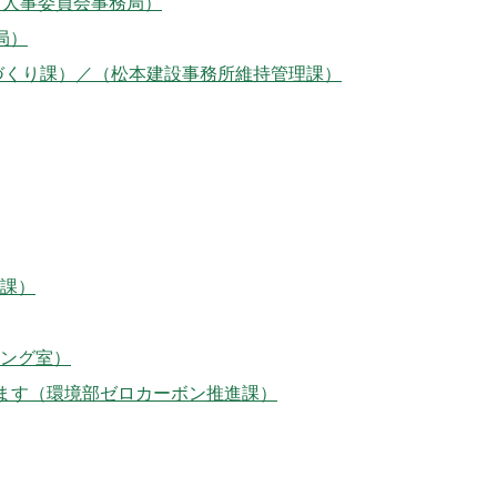
（人事委員会事務局）
局）
づくり課）／（松本建設事務所維持管理課）
課）
ング室）
します（環境部ゼロカーボン推進課）