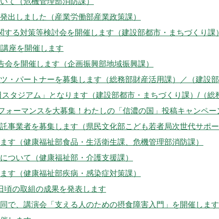
いて（危機管理部消防課）
発出しました（産業労働部産業政策課）
関する対策等検討会を開催します（建設部都市・まちづくり課
開講座を開催します
報告会を開催します（企画振興部地域振興課）
ツ・パートナーを募集します（総務部財産活用課）／（建設部
田スタジアム」となります（建設部都市・まちづくり課）/（総
パフォーマンスを大募集！わたしの「信濃の国」投稿キャンペ
託事業者を募集します（県民文化部こども若者局次世代サポー
ます（健康福祉部食品・生活衛生課、危機管理部消防課）
について（健康福祉部・介護支援課）
ます（健康福祉部疾病・感染症対策課）
日頃の取組の成果を発表します
同で、講演会「支える人のための摂食障害入門」を開催します