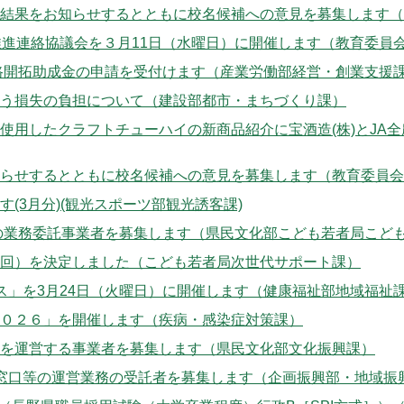
結果をお知らせするとともに校名候補への意見を募集します（
推進連絡協議会を３月11日（水曜日）に開催します（教育委員
路開拓助成金の申請を受付けます（産業労働部経営・創業支援
う損失の負担について（建設部都市・まちづくり課）
使用したクラフトチューハイの新商品紹介に宝酒造(株)とJA
らせするとともに校名候補への意見を募集します（教育委員会
(3月分)(観光スポーツ部観光誘客課)
」の業務委託事業者を募集します（県民文化部こども若者局こど
回）を決定しました（こども若者局次世代サポート課）
ス」を3月24日（火曜日）に開催します（健康福祉部地域福祉
０２６」を開催します（疾病・感染症対策課）
を運営する事業者を募集します（県民文化部文化振興課）
窓口等の運営業務の受託者を募集します（企画振興部・地域振