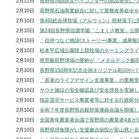
2月11日
長野県消防防災ヘリコプターの部品喪失につ
2月10日
⻑野県⽯油商業組合に対して業務改善命令を
2月10日
第4回総合球技場（アルウィン）部材落下に
2月10日
第24回長野県信濃学園「こまくさ教室」公
2月10日
「信州つなぐ物語(ストーリー)事業」成果
2月10日
松本平広域公園陸上競技場のネーミングライ
2月10日
県営飯田野球場の愛称が 「メタルテック飯
2月10日
長野県150周年記念企画オリジナル歌詞や
2月10日
「若者のライフデザイン支援事業」の業務受
2月10日
サウナ施設の安全確認及び安全啓発を実施し
2月10日
指定居宅サービス事業者等に対する行政処分
2月10日
令和７年度長野県自殺対策連絡会議を開催し
2月10日
全国青年農業者会議で長野県の農業者4名が
2月10日
長野県摂食障がい支援拠点病院が富山県と合