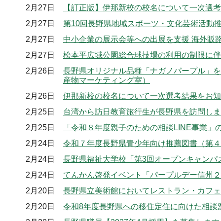
2月27日
【訂正版】伊那新校の校名について一次選考
2月27日
第10回長野県地域スポーツ・文化芸術活動
2月27日
中小企業の展示会等への出展を支援 海外販
2月27日
松本平広域公園総合球技場の利用の制限に伴
2月26日
長野県オリジナル品種「ナガノパープル」を
産物マーケティング室）
2月26日
伊那新校の校名について一次選考結果をお知
2月25日
台湾から訪日教育旅行生が長野県を訪問します
2月25日
「令和８年度親子のための相談LINE事業
2月24日
令和７年度長野県青少年向け推薦図書（第４
2月24日
長野県福祉大学校「第3回オープンキャンパ
2月24日
てんかん啓発イベント「パープルデー信州２
2月20日
長野県立美術館においてレストラン・カフェ
2月20日
令和8年度長野県への移住定住に向けた相談