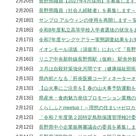
2月20日
長野県職員【2027年4月採用】を募集しま
2月20日
長野県職員（社会人経験者）を募集します～
2月18日
サンプロ アルウィンの使用を再開します～
2月18日
令和8年度私立高等学校入学者選抜の状況を
2月17日
令和7年度ヤングケアラー実態調査結果をお
2月17日
イオンモール須坂（須坂市）において『長野
2月16日
リニア中央新幹線長野県駅（仮称） 駅舎外
2月16日
３月は自殺対策強化月間です（健康福祉部疾
2月13日
県内初となる「肝炎医療コーディネーターオ
2月13日
【山火事にご注意を】春の山火事予防運動を
2月13日
県産米・食肉魅力発信プロモーション業務の
2月12日
くらしふとmeetup！～理想の住まい×ゼ
2月12日
「令和７年度第２回特定鳥獣保護管理検討委
2月12日
長野県中小企業振興審議会の委員を募集しま