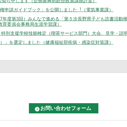
をお知らせします（企画振興部総合政策課統計室）
権申請ガイドブック」を公開しました︕（電気事業課）
7年度第3回）みんなで進める「第５次長野県子ども読書活動推
県教育委員会事務局生涯学習課）
～特別支援学校技能検定（喫茶サービス部門）大会、見学・説
）」を選定しました（健康福祉部疾病・感染症対策課）