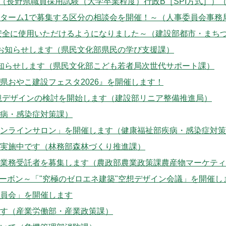
す（長野県職員採用試験（大学卒業程度）行政B［SPI方式］）
ターム1で募集する区分の相談会を開催！～（人事委員会事務
安全に使用いただけるようになりました～（建設部都市・まち
お知らせします（県民文化部県民の学び支援課）
知らせします（県民文化部こども若者局次世代サポート課）
県おやこ建設フェスタ2026』を開催します！
観デザインの検討を開始します（建設部リニア整備推進局）
病・感染症対策課）
ンラインサロン」を開催します（健康福祉部疾病・感染症対策
実施中です（林務部森林づくり推進課）
業務受託者を募集します（農政部農業政策課農産物マーケティ
ロカーボン～「"究極のゼロエネ建築"空想デザイン会議」を開催
員会」を開催します
す（産業労働部・産業政策課）