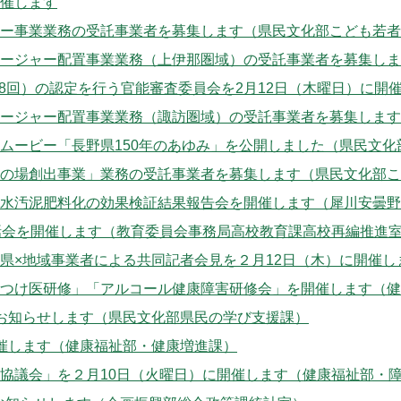
催します
ー事業業務の受託事業者を募集します（県民文化部こども若者
ージャー配置事業業務（上伊那圏域）の受託事業者を募集しま
第38回）の認定を行う官能審査委員会を2月12日（木曜日）に
ージャー配置事業業務（諏訪圏域）の受託事業者を募集します
ムービー「長野県150年のあゆみ」を公開しました（県民文化
の場創出事業」業務の受託事業者を募集します（県民文化部こ
水汚泥肥料化の効果検証結果報告会を開催します（犀川安曇野
話会を開催します（教育委員会事務局高校教育課高校再編推進
県×地域事業者による共同記者会見を２月12日（木）に開催
つけ医研修」「アルコール健康障害研修会」を開催します（健
お知らせします（県民文化部県民の学び支援課）
催します（健康福祉部・健康増進課）
協議会」を２月10日（火曜日）に開催します（健康福祉部・