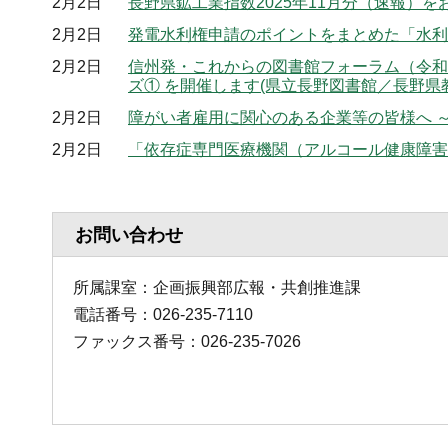
2月2日
長野県鉱工業指数2025年11月分（速報）
2月2日
発電⽔利権申請のポイントをまとめた「⽔利
2月2日
信州発・これからの図書館フォーラム（令和
ズ① を開催します(県立長野図書館／長野
2月2日
障がい者雇用に関心のある企業等の皆様へ 
2月2日
「依存症専門医療機関（アルコール健康障害
お問い合わせ
所属課室：企画振興部広報・共創推進課
電話番号：026-235-7110
ファックス番号：026-235-7026