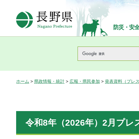
長野県Nagano Prefecture
防災・安
ホーム
>
県政情報・統計
>
広報・県民参加
>
発表資料（プレ
令和8年（2026年）2月プ