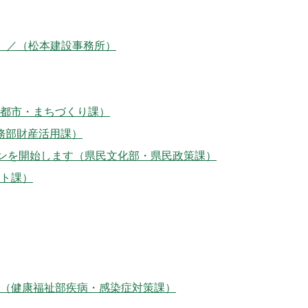
）／（松本建設事務所）
都市・まちづくり課）
務部財産活用課）
ーンを開始します（県民文化部・県民政策課）
ト課）
（健康福祉部疾病・感染症対策課）