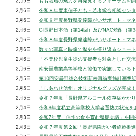
2月9日
もも栽培の魅力を再発見するフォーラムを開
2月6日
令和８年度東信子ども・若者総合相談センタ
2月6日
令和８年度長野県発達障がいサポート・マネ
2月6日
GI長野日本酒（第14回）及びNAC焼酎（
2月6日
令和８年度長野県発達障がいサポート・マネ
2月6日
数々の写真と映像で歴史を振り返るショート
2月6日
「不登校児童生徒の支援者を対象とした交流
2月6日
南安曇農業高等学校と協働で実施している下
2月5日
第10回安曇野総合技術新校再編実施計画懇
2月5日
「しあわせ信州」オリジナルグッズが完成！
2月5日
令和７年度「長野県アルコール依存症かかり
2月4日
令和8年度私立高等学校入学者選抜の状況を
2月3日
令和7年度「信州の食を育む県民会議」を開
2月3日
令和７年度第２回「長野県障がい者施策推進