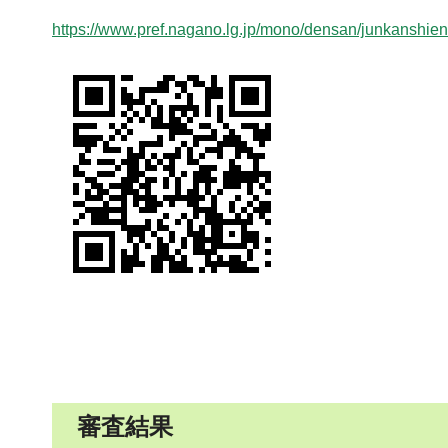
https://www.pref.nagano.lg.jp/mono/densan/junkanshien
審査結果