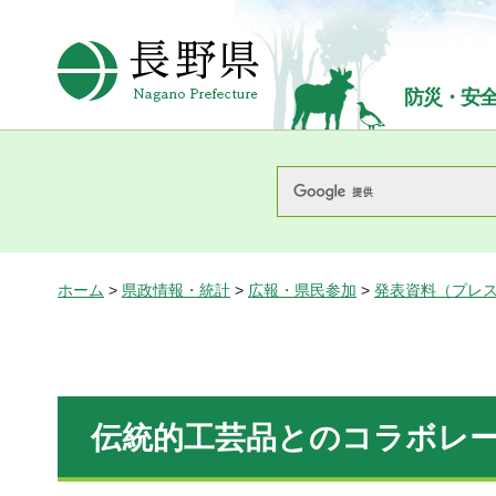
長野県Nagano Prefecture
防災・安
ホーム
>
県政情報・統計
>
広報・県民参加
>
発表資料（プレ
伝統的工芸品とのコラボレ