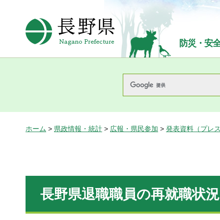
長野県Nagano Prefecture
防災・安
ホーム
>
県政情報・統計
>
広報・県民参加
>
発表資料（プレ
長野県退職職員の再就職状