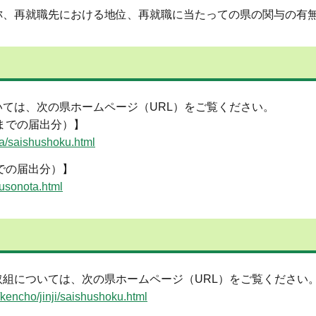
称、再就職先における地位、再就職に当たっての県の関与の有
ては、次の県ホームページ（URL）をご覧ください。
までの届出分）】
ta/saishushoku.html
での届出分）】
musonota.html
組については、次の県ホームページ（URL）をご覧ください
i/kencho/jinji/saishushoku.html