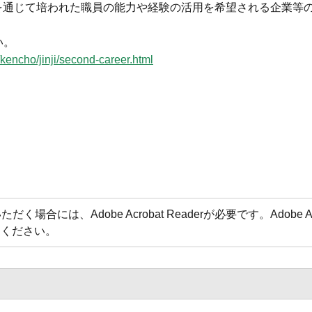
を通じて培われた職員の能力や経験の活用を希望される企業等
い。
i/kencho/jinji/second-career.html
場合には、Adobe Acrobat Readerが必要です。Adobe 
てください。