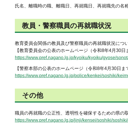
氏名、離職時の職、離職日、再就職日、再就職先の名
教員・警察職員の再就職状況
教育委員会関係の教員及び警察職員の再就職状況につい
【教育委員会の公表のホームページ（令和8年4月30日
https://www.pref.nagano.lg.jp/kyoiku/kyoiku/gyose/sono
【警察本部の公表のホームページ（令和8年4月30日ま
https://www.pref.nagano.lg.jp/police/kenkei/soshiki/kei
その他
職員の再就職の公正性、透明性を確保するための県の取
https://www.pref.nagano.lg.jp/jinji/kensei/soshiki/soshik