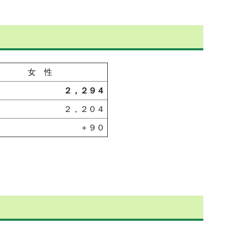
女 性
２，２９４
２，２０４
＋９０