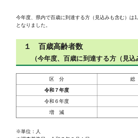
今年度、県内で百歳に到達する方（見込みも含む）は1,3
となりました。
１ 百歳高齢者数
（今年度、百歳に到達する方（見込
区 分
総
令和７年度
令和６年度
増 減
※単位：人