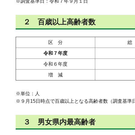
※調査基準日：令和７年９月１日
２ 百歳以上高齢者数
区 分
総
令和７年度
令和６年度
増 減
※単位：人
※９月15日時点で百歳以上となる高齢者数（調査基準
３ 男女県内最高齢者