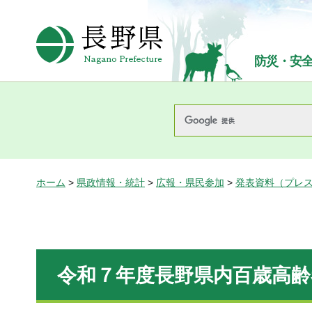
長野県Nagano Prefecture
防災・安
ホーム
>
県政情報・統計
>
広報・県民参加
>
発表資料（プレ
令和７年度長野県内百歳高