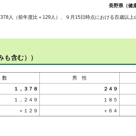
長野県（健康
78人（前年度比＋129人）、９月15日時点における百歳以上の
みも含む））
 数
男 性
１，３７８
２４９
１，２４９
１８５
＋１２９
＋６４