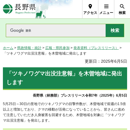
長野県Nagano Prefecture
アクセス
メニュー
検索
ホーム
>
県政情報・統計
>
広報・県民参加
>
発表資料（プレスリリース）
>
「ツキノワグマ出没注意報」を木曽地域に発出します
更新日：2025年6月5日
「ツキノワグマ出没注意報」を木曽地域に発出
します
長野県（林務部）プレスリリース令和7年（2025年）6月5日
5月25日～30日の里地でのツキノワグマの目撃件数が、木曽地域で前週の1.5倍
以上と増加しており、クマの移動が活発になっていることから、皆さんに改め
て注意していただき人身被害を回避するため、木曽地域を対象に「ツキノワグ
マ出没注意報」を発出します。