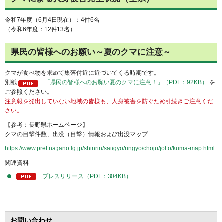
令和7年度（6月4日現在）：4件6名
（令和6年度：12件13名）
県民の皆様へのお願い～夏のクマに注意～
クマが食べ物を求めて集落付近に近づいてくる時期です。
別紙
「県民の皆様へのお願い夏のクマに注意！」（PDF：92KB）
を
ご参照ください。
注意報を発出していない地域の皆様も、人身被害を防ぐため引続きご注意くだ
さい。
【参考：長野県ホームページ】
クマの目撃件数、出没（目撃）情報および出没マップ
https://www.pref.nagano.lg.jp/shinrin/sangyo/ringyo/choju/joho/kuma-map.html
関連資料
プレスリリース（PDF：304KB）
お問い合わせ