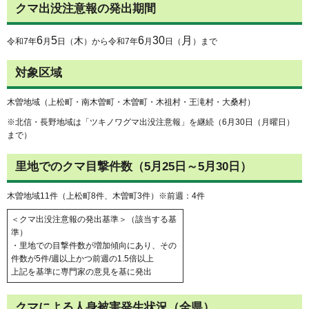
クマ出没注意報の発出期間
6
5
6
30
月
木
令和7年
月
日（
）から令和7年
月
日（
）まで
対象区域
木曽地域（上松町・南木曽町・木曽町・木祖村・王滝村・大桑村）
※北信・長野地域は「ツキノワグマ出没注意報」を継続（6月30日（月曜日）
まで）
里地でのクマ目撃件数（5月25日～5月30日）
木曽地域11件（上松町8件、木曽町3件）※前週：4件
＜クマ出没注意報の発出基準＞（該当する基
準）
・里地での目撃件数が増加傾向にあり、その
件数が5件/週以上かつ前週の1.5倍以上
上記を基準に専門家の意見を基に発出
クマによる人身被害発生状況（全県）