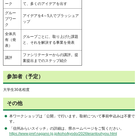
ーク
て、多くのアイデアを出す
グルー
アイデアを4～5人でブラッシュア
プワー
ップ
ク
全体共
グループごとに、取り上げた課題
有（発
と、それを解決する事業を発表
表）
ファシリテーターからの講評。提
講評
案提出までのステップ紹介
参加者（予定）
大学生30名程度
その他
本ワークショップは「公開」で行います。取材について事前申込みは不要で
す。
「信州みらいスイッチ」の詳細は、県ホームページをご覧ください。
https://www.pref.nagano.lg.jp/koho/kyodo/2026teiantouhyou.html