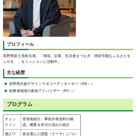
プロフィール
⻑野県富⼠⾒町出⾝。「地域、企業、生活者をつなぎ、持続可能なふるさとを
ふやす。」をミッションに活動中。
主な経歴
長野県共創デザインラボコーディネーター（R8～）
総務省地域⼒創造アドバイザー（R5～）
プログラム
チェッ
登壇者紹介。事前共有資料の確
クイン
認。概要＆本日の流れの紹介
個人ワ
各自選んだ課題（テーマ）につい