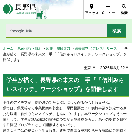
長野県Nagano Prefecture
アクセス
メニュー
検索
ホーム
>
県政情報・統計
>
広報・県民参加
>
発表資料（プレスリリース）
> 学
生が描く、長野県の未来の一手『「信州みらいスイッチ」ワークショップ』を
開催します
更新日：2026年6月22日
学生が描く、長野県の未来の一手『「信州みら
いスイッチ」ワークショップ』を開催します
学生のアイデアが、長野県の新たな取組につながるかもしれません。
県では、県民等から事業提案を募集し、県民投票により実施事業を決定する新
たな取組「信州みらいスイッチ」を進めています。本ワークショップはその一
環として、学生が地域課題の解決につながる事業案を考え、県への提案を目指
す公開型プログラムとして開催するものです。
若者ならではの視点から生まれる、柔軟で自由な発想や活発な議論にご期待く