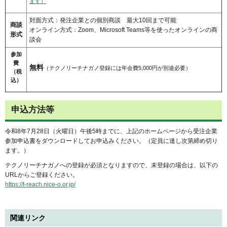
ます）
対面方式：発注企業との個別商談 最大10回まで可能
商談
オンライン方式：Zoom、Microsoft Teams等を使ったオンラインの商
形式
談会
参加
費
無料
（テクノリーチナガノ登録には年会費5,000円が別途必要）
（
税
込）
申込方法等
令和8年7月28日（火曜日）午後5時までに、上記のホームページから受注企業
参加申込書をダウンロードしてお申込みください。（定員に達し次第締め切り
ます。）
テクノリーチナガノへの登録が必須となりますので、未登録の場合は、以下の
URLからご登録ください。
https://t-reach.nice-o.or.jp/
関連リンク