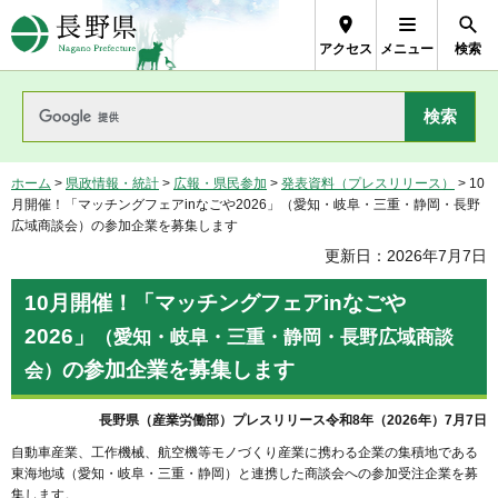
長野県Nagano Prefecture
アクセス
メニュー
検索
ホーム
>
県政情報・統計
>
広報・県民参加
>
発表資料（プレスリリース）
> 10
月開催！「マッチングフェアinなごや2026」（愛知・岐阜・三重・静岡・長野
広域商談会）の参加企業を募集します
更新日：2026年7月7日
10月開催！「マッチングフェアinなごや
2026」
（愛知・岐阜・三重・静岡・長野広域商談
の参加企業を募集します
会）
長野県（産業労働部）プレスリリース令和8年（2026年）7月7日
自動車産業、工作機械、航空機等モノづくり産業に携わる企業の集積地である
東海地域（愛知・岐阜・三重・静岡）と連携した商談会への参加受注企業を募
集します。