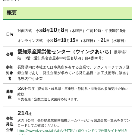
概要
8
10
8
対面方式 令和
年
月
日（木曜日）午前10時～午後5時15分
日時
8
10
15
21
オンライン方式 令和
年
月
日（木曜日）～
日（水曜日）
愛知県産業労働センター（ウインクあいち）
展示場7
会場
階・8階（愛知県名古屋市中村区名駅四丁目4番38号）
参加
長野県内に本社または事業所を有する企業で、テクノリーチナガノ登
対象
録企業であり、発注企業が求めている発注品目・加工技術等に該当す
者
る県内中小企業
550
社程度（愛知県・岐阜県・三重県・静岡県・長野県の参加受注企業の
募集
総数）
数
※先着順：定数に達し次第締め切ります。
214
社
参加
次の（公財）長野県産業振興機構ホームページから発注企業一覧表をダウン
発注
ロードしてご確認ください.。
企業
https://www.nice-o.or.jp/info/info-74754/（別ウィンドウで外部サイトが開き