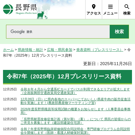
長野県Nagano Prefecture
アクセス
メニュー
検索
ホーム
>
県政情報・統計
>
広報・県民参加
>
発表資料（プレスリリース）
> 令
和7年（2025年）12月プレスリリース資料
更新日：2025年11月26日
令和7年（2025年）12月プレスリリース資料
12月25日
令和８年４月から交通系ICカードでバスが利用できるエリアが拡大します
（企画振興部交通政策局交通政策課）
12月25日
12月28日（日）に県内各地のスーパーにておいしい県産牛肉の販売促進活
動を実施します！(農政部農産物マーケティング室)
12月23日
2026年度長野県職員等採用試験の概要をお知らせします（人事委員会事務
局）
12月23日
「長野県耐震改修促進計画（第Ⅳ期）（案）」について 県民の皆様からの
ご意見を募集します（建設部建築住宅課）
12月23日
令和７年度長野県臨床研修病院合同説明会・専門研修プログラム合同説明
会を開催します（医師・看護人材確保対策課）