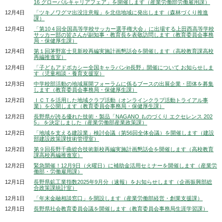
16 グローバルキャリアフェア」を開催します（産業労働部労働雇用課）
12月4日
「ツキノワグマ出没注意報」を北信地域に発出します（森林づくり推進
課）
12月4日
「第10４回全国高等学校サッカー選手権大会」に出場する上田西高等学校
サッカー部の皆さんが副知事・教育長を表敬訪問します（教育委員会事務
局・保健厚生課）
12月4日
第１回茅野富士見新校再編実施計画懇話会を開催します（高校教育課高校
再編推進室）
12月4日
「子どもアドボカシー全国キャラバンin長野」開催について お知らせしま
す（児童相談・養育支援室）
12月3日
中学校部活動の地域展開フォーラムに係るブースの出展企業・団体を募集
します（教育委員会事務局・保健厚生課）
12月2日
ＩＣＴを活用した地域クラブ活動（オンラインクラブ活動トライアル事
業）を公開します（教育委員会事務局・保健厚生課）
12月2日
長野県が誇る優れた技術・製品「NAGANO ものづくり エクセレンス 202
5」 を決定しました（産業労働部産業政策課）
12月2日
「地域を支える建設業」検討会議（第56回全体会議）を開催します（建設
部建設政策課技術管理室）
12月2日
第９回長野千曲総合技術新校再編実施計画懇話会を開催します（高校教育
課高校再編推進室）
12月2日
緊急開催！12月9日（火曜日）に補助金活用セミナーを開催します（産業労
働部・労働雇用課）
12月1日
長野県鉱工業指数2025年9月分（速報）をお知らせします（企画振興部総
合政策課統計室）
12月1日
「年末金融相談窓口」を開設します（産業労働部経営・創業支援課）
12月1日
長野県社会教育委員会議を開催します（教育委員会事務局生涯学習課）