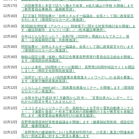
12月17日
「武田教育長と本音で語ろう働き方改革」in佐久城山小学校 を開催します
（教育委員会事務局・義務教育課）
12月16日
【訂正版】阿部知事が「自然エネルギー協議会」会長として国に政策提言
を行います（環境部ゼロカーボン推進課）
12月16日
第3回総合球技場（アルウィン）部材落下に関する対策等検討会を開催しま
す（建設部都市・まちづくり課）／（松本建設事務所）
12月16日
今年はどんな年だった？「令和7年（2025年）県政おもなできごと」発
表！（企画振興部広報・共創推進課）
12月16日
阿部知事が「自然エネルギー協議会」会長として国に政策提言を行います
（環境部ゼロカーボン推進課）
12月16日
御嶽山国定公園（仮称）指定記念事業長野県実行委員会設立総会を開催し
ます（環境部自然保護課）
12月15日
いよいよ来年、150周年イヤーが幕開け 長野県150周年特設サイトを開設
しました（県民文化部県民政策課）
12月15日
「信州すいすいネット(信州産業水素推進ネットワーク)」の 会員を募集し
ます（産業労働部産業政策課）
12月12日
～くらしふと meet up!～「脱炭素化推進セミナー」を開催します（環境部
ゼロカーボン推進課）
12月12日
～令和８年は平成18 年7 月豪雨から20 年～ 「災害伝承カレンダー」でこ
れからの防災を考えてみませんか？
12月12日
「エコ１チャレンジカップ～中・高校生による手作り電気自動車コンテス
ト～」３連覇を達成した松本工業高校の原動機部の３名が教育長を表敬訪
問します（教育委員会事務局学びの改革支援課）
12月12日
長野県循環器病対策推進協議会を開催します（健康福祉部疾病・感染症対
策課・健康増進課）
12月12日
「長野県内の建築物等における県産材利用方針」の見直し案及び関連条例
等の一部改正案に対するご意見を募集します