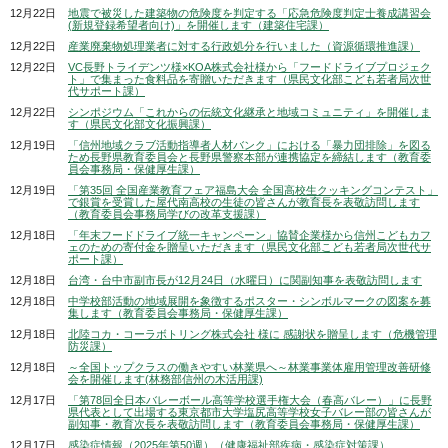
12月22日
地震で被災した建築物の危険度を判定する「応急危険度判定士養成講習会
(新規登録希望者向け)」を開催します（建築住宅課）
12月22日
産業廃棄物処理業者に対する行政処分を行いました（資源循環推進課）
12月22日
VC長野トライデンツ様×KOA株式会社様から「フードドライブプロジェク
ト」で集まった食料品を寄贈いただきます（県民文化部こども若者局次世
代サポート課）
12月22日
シンポジウム「これからの伝統文化継承と地域コミュニティ」を開催しま
す（県民文化部文化振興課）
12月19日
「信州地域クラブ活動指導者人材バンク」における「暴力団排除」を図る
ため長野県教育委員会と長野県警察本部が連携協定を締結します（教育委
員会事務局・保健厚生課）
12月19日
「第35回 全国産業教育フェア福島大会 全国高校生クッキングコンテスト」
で銀賞を受賞した屋代南高校の生徒の皆さんが教育長を表敬訪問します
（教育委員会事務局学びの改革支援課）
12月18日
「年末フードドライブ統一キャンペーン」協賛企業様から信州こどもカフ
ェのための寄付金を贈呈いただきます（県民文化部こども若者局次世代サ
ポート課）
12月18日
台湾・台中市副市長が12月24日（水曜日）に関副知事を表敬訪問します
12月18日
中学校部活動の地域展開を象徴するポスター・シンボルマークの図案を募
集します（教育委員会事務局・保健厚生課）
12月18日
北陸コカ・コーラボトリング株式会社 様に 感謝状を贈呈します（危機管理
防災課）
12月18日
～全国トップクラスの働きやすい林業県へ～林業事業体雇用管理改善研修
会を開催します(林務部信州の木活用課)
12月17日
「第78回全日本バレーボール高等学校選手権大会（春高バレー）」に長野
県代表として出場する東京都市大学塩尻高等学校女子バレー部の皆さんが
副知事・教育次長を表敬訪問します（教育委員会事務局・保健厚生課）
12月17日
感染症情報（2025年第50週）（健康福祉部疾病・感染症対策課）