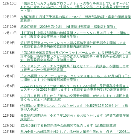
12月10日
「信州こどもカフェ応援プロジェクト」への寄付を募集しています～子ど
もたちに皆さまの温かいご支援を～（県民文化部こども若者局次世代サポ
ート課）
12月10日
令和7年度11月補正予算案の追加について（総務部財政課・産業労働部産業
政策課）
12月10日
感染症情報（2025年第49週）（健康福祉部疾病・感染症対策課）
12月10日
【訂正版】中学校部活動の地域展開フォーラムを12月20日（土）に開催し
ます（教育委員会事務局・保健厚生課）
12月9日
第12回長野東スーパーフレックス新校再編実施計画懇話会を開催します
（教育委員会事務局高校教育課高校再編推進室）
12月8日
「第105回全国高等学校ラグビーフットボール大会」に長野県代表として出
場する飯田高等学校ラグビー班の皆さんが副知事・教育長を表敬訪問しま
す（教育委員会事務局・保健厚生課）
12月8日
インドネシア・ベトナムで長野県「観光セミナー・商談会」を開催します
（観光スポーツ部観光誘客課）
12月8日
「2025長野インターナショナル・クリスマスキャロル」 を12月14日（日）
に開催します（企画振興部国際交流課）
12月8日
～みんなおいでよ！一緒に創ろう、おもしろい場所～長野県高校生探Ｑフ
ェスティバル2025を開催します！（教育委員会事務局学びの改革支援課）
12月8日
１２月１５日（月）から「年末の交通安全運動」が始まります（県民文化
部くらし安全・消費生活課）
12月5日
特別職の人事発令についてお知らせします（令和7年12月20日付け）（総
務部人事課）
12月5日
景気動向調査結果（令和７年10月分）をお知らせします（産業労働部産業
政策課）
12月5日
12月に発行する長野県債を金融機関で販売します（総務部財政課）
12月5日
県内企業への就職等を検討している外国人留学生等の方 必見！「2026.1.