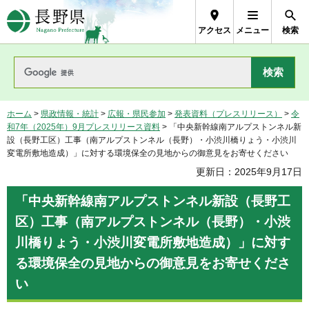
長野県Nagano Prefecture
アクセス
メニュー
検索
ホーム
>
県政情報・統計
>
広報・県民参加
>
発表資料（プレスリリース）
>
令
和7年（2025年）9月プレスリリース資料
> 「中央新幹線南アルプストンネル新
設（長野工区）工事（南アルプストンネル（長野）・小渋川橋りょう・小渋川
変電所敷地造成）」に対する環境保全の見地からの御意見をお寄せください
更新日：2025年9月17日
「中央新幹線南アルプストンネル新設（長野工
区）工事（南アルプストンネル（長野）・小渋
川橋りょう・小渋川変電所敷地造成）」に対す
る環境保全の見地からの御意見をお寄せくださ
い