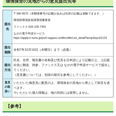
環境保全の見地からの意見提出先等
〒380-8570（本郵便番号の記載があれば住所の記載は省略できます。）
環境部環境政策課環境審査係
提出
ファックス:026-235-7491
先
ながの電子申請サービス
https://apply.e-tumo.jp/pref-nagano-u/offer/offerList_detail?tempSeq=62133
提出
令和7年10月16日（木曜日）まで（必着）
期限
氏名、住所、報告書の名称及び意見を日本語により記載の上、上記提
提出
出先に郵送、持参、ファックス又は ながの電子申請サービスで提出し
方法
てください。
（意見書については、別添の様式を参考にしてください。）
意見
いただいた御意見に配意の上、環境保全の見地から県として助言を述
の取
べます。
扱い
※いただいた個人情報は、他の目的には使用しません。
【参考】