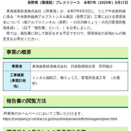
長野県（環境部）プレスリリース 令和7年（2025年）9月17日
東海旅客鉄道株式会社（JR東海）が、令和7年9月3日に、リニア中央新幹線
に係る「中央新幹線南アルプストンネル新設（長野工区）工事における環境保
全について（南アルプストンネル（長野）・小渋川橋りょう・小渋川変電所敷
地造成）」（以下「報告書」という。）を公表しました。
県では、報告書に対して助言をする予定ですので、環境保全の見地からの御
意見をお寄せください。
事業の概要
事業者
東海旅客鉄道株式会社 代表取締役社長 丹羽俊介
工事概要
トンネル掘削工、橋りょう工、変電所造成工等 （大鹿
（事業計画
村）
地）
報告書の閲覧方法
JR東海のホームページにおいてご覧いただけます。
https://company.jr-central.co.jp/chuoshinkansen/efforts/nagano/plan.html