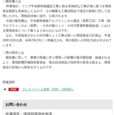
〇報告書とは
JR東海が、リニア中央新幹線建設工事に係る具体的な工事計画に基づき環境
保全措置を具体化したもので、その概要を工事説明会で地元の皆様に対して説
明したのち、関係自治体に送付、公表されます。
今回の報告書は、中央新幹線南アルプストンネル新設（長野工区）工事（南
アルプストンネル（長野）・小渋川橋りょう・小渋川変電所敷地造成）におけ
る環境保全について取りまとめられたものです。
なお、今回追加された小渋川橋りょう工事を除いた環境保全の計画は、平成
28年10月公表、令和7年2月に一部修正され、県の助言への対応方針が示されて
います。
〇県の助言とは
報告書に対して、事業の実施に伴う環境への影響が最大限回避・低減される
よう、環境影響評価技術委員会、地元自治体及び住民等の意見を踏まえ、環境
保全の見地から助言を行うものです。
関連資料
プレスリリース資料（PDF：395KB）
お問い合わせ
所属課室：環境部環境政策課