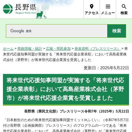
長野県Nagano Prefecture
アクセス
メニュー
検索
ホーム
>
県政情報・統計
>
広報・県民参加
>
発表資料（プレスリリース）
> 将
来世代応援知事同盟が実施する「将来世代応援企業表彰」において高島産業株
式会社（茅野市）が将来世代応援企業賞を受賞しました
更新日：2025年5月22日
将来世代応援知事同盟が実施する「将来世代応
援企業表彰」において高島産業株式会社（茅野
市）が将来世代応援企業賞を受賞しました
長野県（県民文化部）プレスリリース令和7年（2025年）5月22日
「日本創生のための将来世代応援知事同盟サミットinふくい」（令和7年5月7日
付け長野県（企画振興部）プレスリリース）のプログラムの一つである「将来
世代応援企業表彰」において、高島産業株式会社（茅野市）が「将来世代応援