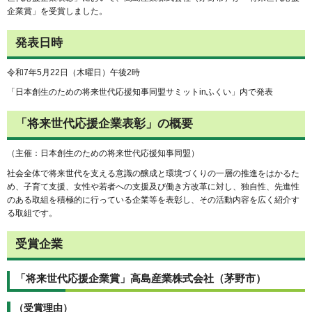
企業賞」を受賞しました。
発表日時
令和7年5月22日（木曜日）午後2時
「日本創生のための将来世代応援知事同盟サミットinふくい」内で発表
「将来世代応援企業表彰」の概要
（主催：日本創生のための将来世代応援知事同盟）
社会全体で将来世代を支える意識の醸成と環境づくりの一層の推進をはかるた
め、子育て支援、女性や若者への支援及び働き方改革に対し、独自性、先進性
のある取組を積極的に行っている企業等を表彰し、その活動内容を広く紹介す
る取組です。
受賞企業
「将来世代応援企業賞」高島産業株式会社（茅野市）
（受賞理由）