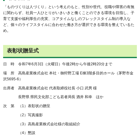
「ものづくりは人づくり」という考えのもと、性別や世代、役職や障害の有無
に関わらず、社員一人ひとりがいきいきと働くことのできる環境を目指し、子
育て支援や福利厚生の充実、コアタイムなしのフレックスタイム制の導入な
ど、個々のライフスタイルに合わせた働き方が選択できる環境を整えているた
め。
表彰状贈呈式
日 時 令和7年6月3日（火曜日）午後2時から午後2時20分まで
場 所 高島産業株式会社 本社・御狩野工場 E棟3階多目的ホール（茅野市金
沢5695-6）
出席者 高島産業株式会社 代表取締役社長 小口 武男 様
長野県 県民文化部こども若者局長 酒井 和幸 ほか
次 第 （1）表彰状の贈呈
（2）写真撮影
（3）高島産業株式会社様の取組紹介
（4）懇談