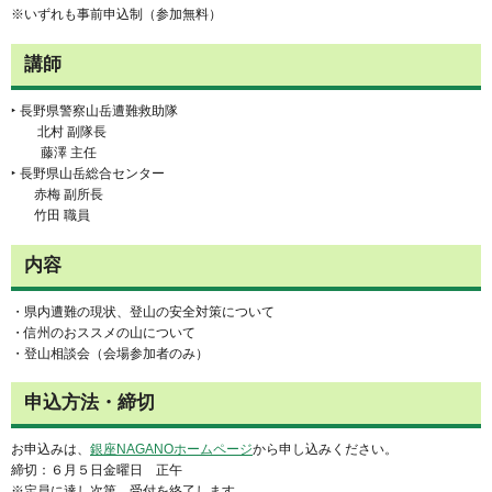
※いずれも事前申込制（参加無料）
講師
‣ 長野県警察山岳遭難救助隊
北村 副隊長
藤澤 主任
‣ 長野県山岳総合センター
赤梅 副所長
竹田 職員
内容
・県内遭難の現状、登山の安全対策について
・信州のおススメの山について
・登山相談会（会場参加者のみ）
申込方法・締切
お申込みは、
銀座NAGANOホームページ
から申し込みください。
締切：６月５日金曜日 正午
※定員に達し次第、受付を終了します