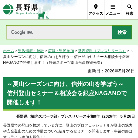
長野県Nagano Prefecture
アクセス
メニュー
検索
ホーム
>
県政情報・統計
>
広報・県民参加
>
発表資料（プレスリリース）
> ～
夏山シーズンに向け、信州の山を学ぼう～ 信州登山セミナー＆相談会を銀座
NAGANOで開催します！（観光スポーツ部山岳高原観光課）
更新日：2026年5月26日
～夏山シーズンに向け、信州の山を学ぼう～
信州登山セミナー＆相談会を銀座NAGANOで
開催します！
長野県（観光スポーツ部）プレスリリース令和8年（2026年）５月26日
長野県での登山を検討している方に、登山のプロフェッショナルが登山の魅力
や安全登山のための準備について紹介するセミナーを開催します（午後の部は
オンライン参加も募集！）。