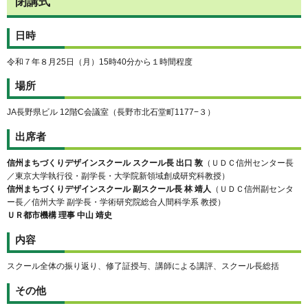
閉講式
日時
令和７年８月25日（月）15時40分から１時間程度
場所
JA長野県ビル 12階C会議室（長野市北石堂町1177−３）
出席者
信州まちづくりデザインスクール スクール長 出口 敦
（ＵＤＣ信州センター長
／東京大学執行役・副学長・大学院新領域創成研究科教授）
信州まちづくりデザインスクール 副スクール長 林 靖人
（ＵＤＣ信州副センタ
ー長／信州大学 副学長・学術研究院総合人間科学系 教授）
ＵＲ都市機構 理事 中山 靖史
内容
スクール全体の振り返り、修了証授与、講師による講評、スクール長総括
その他