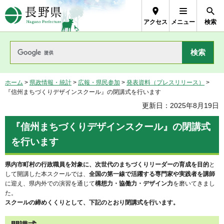
長野県Nagano Prefecture
アクセス
メニュー
検索
ホーム
>
県政情報・統計
>
広報・県民参加
>
発表資料（プレスリリース）
>
『信州まちづくりデザインスクール』の閉講式を行います
更新日：2025年8月19日
『信州まちづくりデザインスクール』の閉講式
を行います
県内市町村の行政職員を対象に、次世代のまちづくりリーダーの育成を目的
と
して開講した本スクールでは、
全国の第一線で活躍する専門家や実践者を講師
に迎え、県内外での演習を通じて
構想力・協働力・デザイン力
を磨いてきまし
た。
スクールの締めくくりとして、下記のとおり閉講式を行います。