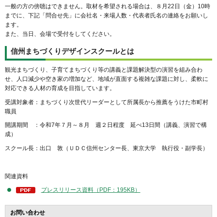
一般の方の傍聴はできません。取材を希望される場合は、８月22日（金）10時
までに、下記「問合せ先」に会社名・来場人数・代表者氏名の連絡をお願いし
ます。
また、当日、会場で受付をしてください。
信州まちづくりデザインスクールとは
観光まちづくり、子育てまちづくり等の講義と課題解決型の演習を組み合わ
せ、人口減少や空き家の増加など、地域が直面する複雑な課題に対し、柔軟に
対応できる人材の育成を目指しています。
受講対象者：まちづくり次世代リーダーとして所属長から推薦をうけた市町村
職員
開講期間 ：令和7年７月～８月 週２日程度 延べ13日間（講義、演習で構
成）
スクール長：出口 敦（ＵＤＣ信州センター長、東京大学 執行役・副学長）
関連資料
プレスリリース資料（PDF：195KB）
お問い合わせ