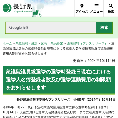
長野県Nagano Prefecture
アクセス
メニュー
検索
ホーム
>
県政情報・統計
>
広報・県民参加
>
発表資料（プレスリリース）
> 衆
議院議員総選挙の選挙時登録日現在における選挙人名簿登録者数及び選挙運動
費用の制限額をお知らせします
更新日：2024年10月14日
衆議院議員総選挙の選挙時登録日現在における
選挙人名簿登録者数
及び
選挙運動費用の制限額
をお知らせします
長野県選挙管理委員会プレスリリース 令和6年（2024年）10月14日
令和6年10月27日執行予定の衆議院議員総選挙に係る選挙時登録日（基準日：
10月14日）現在における選挙人名簿登録者数及び同日までに在外選挙人名簿に
登録された者の数並びに選挙運動に関する支出金額の制限額（最高額）は次の