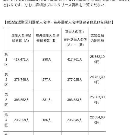
とおりです。なお、詳細はプレスリリース資料をご覧ください。
【衆議院選挙区別選挙人名簿・在外選挙人名簿登録者数及び制限額】
選挙人名簿＋
選挙人名簿登
在外選挙人名簿
支出金額
在外選挙人名簿
録者数（A）
登録者数（B）
の制限額
（A）＋（B）
第
25,362,10
1
417,471人
290人
417,761人
0円
区
第
24,751,30
2
376,748人
277人
377,025人
0円
区
第
25,003,30
3
393,552人
331人
393,883人
0円
区
第
22,634,90
4
235,659人
186人
235,845人
0円
区