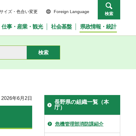
サイズ・色合い変更
Foreign Language
検索
仕事・産業・観光
社会基盤
県政情報・統計
2026年6月2日
長野県の組織一覧（本
庁）
危機管理部消防課紹介