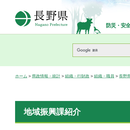
長野県Nagano Prefecture
防災・安
ホーム
>
県政情報・統計
>
組織・行財政
>
組織・職員
>
長野
地域振興課紹介