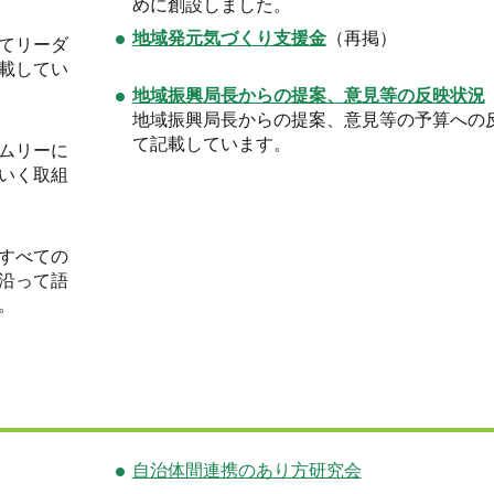
めに創設しました。
地域発元気づくり支援金
（再掲）
てリーダ
載してい
地域振興局長からの提案、意見等の反映状況
地域振興局長からの提案、意見等の予算への
て記載しています。
ムリーに
いく取組
すべての
沿って語
。
自治体間連携のあり方研究会