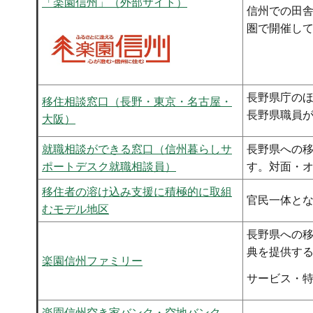
「楽園信州」（外部サイト）
信州での田
圏で開催し
長野県庁の
移住相談窓口（長野・東京・名古屋・
長野県職員
大阪）
就職相談ができる窓口（信州暮らしサ
長野県への移
ポートデスク就職相談員）
す。対面・
移住者の溶け込み支援に積極的に取組
官民一体と
むモデル地区
長野県への
典を提供す
楽園信州ファミリー
サービス・
楽園信州空き家バンク・空地バンク