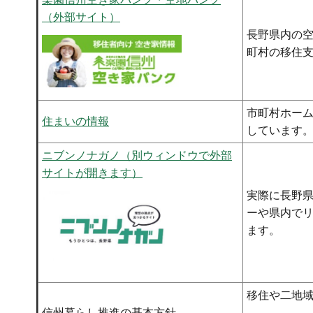
（外部サイト）
長野県内の
町村の移住
市町村ホー
住まいの情報
しています
ニブンノナガノ（別ウィンドウで外部
サイトが開きます）
実際に長野
ーや県内で
ます。
移住や二地
信州暮らし推進の基本方針