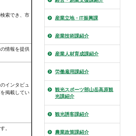
経営・創業支援課紹介
で検索でき、市
産業立地・IT振興課
産業技術課紹介
度の情報を提供
産業人材育成課紹介
労働雇用課紹介
者のインタビュ
観光スポーツ部山岳高原観
どを掲載してい
光課紹介
観光誘客課紹介
です。
農業政策課紹介