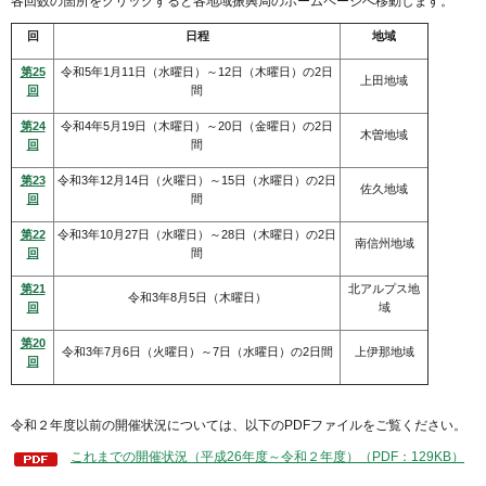
各回数の箇所をクリックすると各地域振興局のホームページへ移動します。
回
日程
地域
第25
令和5年1月11日（水曜日）～12日（木曜日）の2日
上田地域
回
間
第24
令和4年5月19日（木曜日）～20日（金曜日）の2日
木曽地域
回
間
第23
令和3年12月14日（火曜日）～15日（水曜日）の2日
佐久地域
回
間
第22
令和3年10月27日（水曜日）～28日（木曜日）の2日
南信州地域
回
間
第21
北アルプス地
令和3年8月5日（木曜日）
回
域
第20
令和3年7月6日（火曜日）～7日（水曜日）の2日間
上伊那地域
回
令和２年度以前の開催状況については、以下のPDFファイルをご覧ください。
これまでの開催状況（平成26年度～令和２年度）（PDF：129KB）