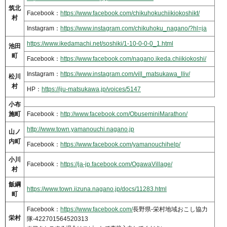
筑北
Facebook：
https://www.facebook.com/chikuhokuchiikiokoshikt/
村
Instagram：
https://www.instagram.com/chikuhoku_nagano/?hl=ja
https://www.ikedamachi.net/soshiki/1-10-0-0-0_1.html
池田
町
Facebook：
https://www.facebook.com/nagano.ikeda.chiikiokoshi/
Instagram：
https://www.instagram.com/vill_matsukawa_lliv/
松川
村
HP：
https://iju-matsukawa.jp/voices/5147
小布
施町
Facebook：
http://www.facebook.com/ObuseminiMarathon/
http://www.town.yamanouchi.nagano.jp
山ノ
内町
Facebook：
https://www.facebook.com/yamanouchihelp/
小川
Facebook：
https://ja-jp.facebook.com/OgawaVillage/
村
飯綱
https://www.town.iizuna.nagano.jp/docs/11283.html
町
Facebook：
https://www.facebook.com/
長野県-栄村地域おこし協力
栄村
隊-422701564520313