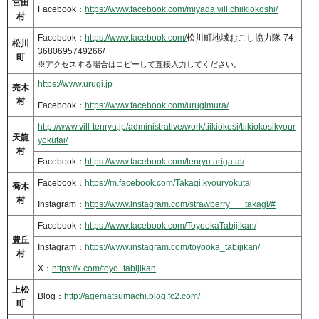
宮田
Facebook：
https://www.facebook.com/miyada.vill.chiikiokoshi/
村
Facebook：
https://www.facebook.com/
松川町地域おこし協力隊-74
松川
3680695749266/
町
※アクセスする場合はコピーして直接入力してください。
https://www.urugi.jp
売木
村
Facebook：
https://www.facebook.com/urugimura/
http://www.vill-tenryu.jp/administrative/work/tiikiokosi/tiikiokosikyour
天龍
yokutai/
村
Facebook：
https://www.facebook.com/tenryu.arigatai/
Facebook：
https://m.facebook.com/Takagi.kyouryokutai
喬木
村
Instagram：
https://www.instagram.com/strawberry___takagi/#
Facebook：
https://www.facebook.com/ToyookaTabijikan/
豊丘
Instagram：
https://www.instagram.com/toyooka_tabijikan/
村
X：
https://x.com/toyo_tabijikan
上松
Blog：
http://agematsumachi.blog.fc2.com/
町