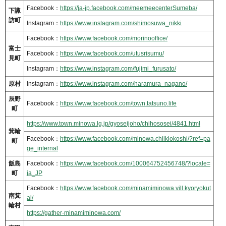
Facebook：
https://ja-jp.facebook.com/meemeecenterSumeba/
下諏
訪町
Instagram：
https://www.instagram.com/shimosuwa_nikki
Facebook：
https://www.facebook.com/morinooffice/
富士
Facebook：
https://www.facebook.com/utusrisumu/
見町
Instagram：
https://www.instagram.com/fujimi_furusato/
原村
Instagram：
https://www.instagram.com/haramura_nagano/
辰野
Facebook：
https://www.facebook.com/town.tatsuno.life
町
https://www.town.minowa.lg.jp/gyoseijoho/chihososei/4841.html
箕輪
Facebook：
https://www.facebook.com/minowa.chiikiokoshi/?ref=pa
町
ge_internal
飯島
Facebook：
https://www.facebook.com/100064752456748/?locale=
町
ja_JP
Facebook：
https://www.facebook.com/minamiminowa.vill.kyoryokut
南箕
ai/
輪村
https://gather-minamiminowa.com/