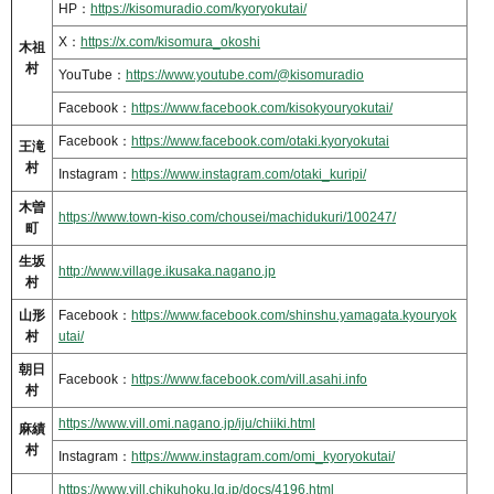
HP：
https://kisomuradio.com/kyoryokutai/
X：
https://x.com/kisomura_okoshi
木祖
村
YouTube：
https://www.youtube.com/@kisomuradio
Facebook：
https://www.facebook.com/kisokyouryokutai/
Facebook：
https://www.facebook.com/otaki.kyoryokutai
王滝
村
Instagram：
https://www.instagram.com/otaki_kuripi/
木曽
https://www.town-kiso.com/chousei/machidukuri/100247/
町
生坂
http://www.village.ikusaka.nagano.jp
村
山形
Facebook：
https://www.facebook.com/shinshu.yamagata.kyouryok
村
utai/
朝日
Facebook：
https://www.facebook.com/vill.asahi.info
村
https://www.vill.omi.nagano.jp/iju/chiiki.html
麻績
村
Instagram：
https://www.instagram.com/omi_kyoryokutai/
https://www.vill.chikuhoku.lg.jp/docs/4196.html