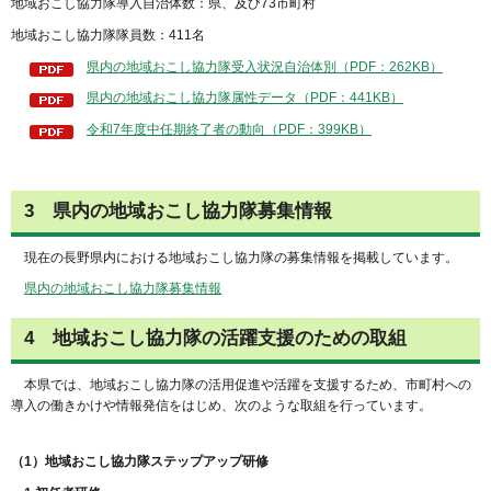
地域おこし協力隊導入自治体数：県、及び73市町村
地域おこし協力隊隊員数：411名
県内の地域おこし協力隊受入状況自治体別（PDF：262KB）
県内の地域おこし協力隊属性データ（PDF：441KB）
令和7年度中任期終了者の動向（PDF：399KB）
3
県
内の地域おこし協力隊募集情報
現在の長野県内における地域おこし協力隊の募集情報を掲載しています。
県内の地域おこし協力隊募集情報
4
地
域おこし協力隊の活躍支援のための取組
本
県では、地域おこし協力隊の活用促進や活躍を支援するため、市町村への
導入の働きかけや情報発信をはじめ、次のような取組を行っています。
（1）地域おこし協力隊ステップアップ研修