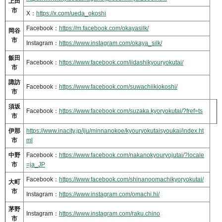
上田
市
X：
https://x.com/ueda_okoshi
Facebook：
https://m.facebook.com/okayasilk/
岡谷
市
Instagram：
https://www.instagram.com/okaya_silk/
飯田
Facebook：
https://www.facebook.com/iidashikyouryokutai/
市
諏訪
Facebook：
https://www.facebook.com/suwachiikiokoshi/
市
須坂
Facebook：
https://www.facebook.com/suzaka.kyoryokutai/?fref=ts
市
伊那
https://www.inacity.jp/iju/minnanokoe/kyouryokutaisyoukai/index.ht
市
ml
中野
Facebook：
https://www.facebook.com/nakanokyouryojutai/?locale
市
=ja_JP
Facebook：
https://www.facebook.com/shinanoomachikyoryokutai/
大町
市
Instagram：
https://www.instagram.com/omachi.hi/
茅野
Instagram：
https://www.instagram.com/raku.chino
市