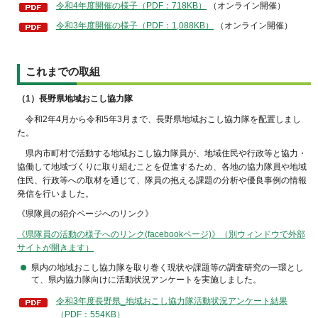
令和4年度開催の様子（PDF：718KB）
（オンライン開催）
令和3年度開催の様子（PDF：1,088KB）
（オンライン開催）
これまでの取組
（1）長野県地域おこし協力隊
令和2年4月から令和5年3月まで、長野県地域
おこし協力隊を配置しまし
た。
県内市町村で活動する地域おこし協力隊員が
、地域住民や行政等と協力・
協働して地域づくりに取り組むことを促進するため、各地の協力隊員や地域
住民、行政等への取材を通じて、隊員の抱える課題の分析や優良事例の情報
発信を行いました。
《県隊員の紹介ページへのリンク》
《県隊員の活動の様子へのリンク(facebookページ)》（別ウィンドウで外部
サイトが開きます）
県内の地域おこし協力隊を取り巻く現状や課題等の調査研究の一環とし
て、県内協力隊向けに活動状況アンケートを実施しました。
令和3年度長野県_地域おこし協力隊活動状況アンケート結果
（PDF：554KB）