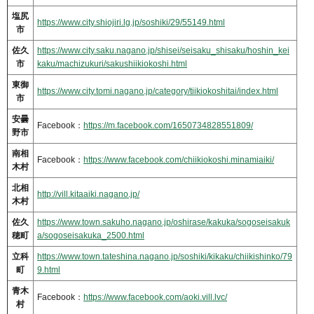
塩尻
https://www.city.shiojiri.lg.jp/soshiki/29/55149.html
市
佐久
https://www.city.saku.nagano.jp/shisei/seisaku_shisaku/hoshin_kei
市
kaku/machizukuri/sakushiikiokoshi.html
東御
https://www.city.tomi.nagano.jp/category/tiikiokoshitai/index.html
市
安曇
Facebook：
https://m.facebook.com/1650734828551809/
野市
南相
Facebook：
https://www.facebook.com/chiikiokoshi.minamiaiki/
木村
北相
http://vill.kitaaiki.nagano.jp/
木村
佐久
https://www.town.sakuho.nagano.jp/oshirase/kakuka/sogoseisakuk
穂町
a/sogoseisakuka_2500.html
立科
https://www.town.tateshina.nagano.jp/soshiki/kikaku/chiikishinko/79
町
9.html
青木
Facebook：
https://www.facebook.com/aoki.vill.lvc/
村