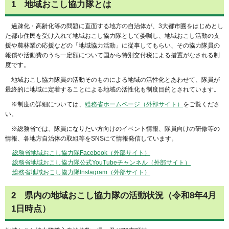
1
地
域おこし協力隊とは
過
疎化・高齢化等の問題に直面する地方の自治体が、3大都市圏をはじめとし
た都市住民を受け入れて地域おこし協力隊として委嘱し、地域おこし活動の支
援や農林業の応援などの「地域協力活動」に従事してもらい、その協力隊員の
報償や活動費のうち一定額について国から特別交付税による措置がなされる制
度です。
地
域おこし協力隊員の活動そのものによる地域の活性化とあわせて、隊員が
最終的に地域に定着することによる地域の活性化も制度目的とされています。
※
制度の詳細については、
総務省ホームページ（外部サイト）
をご覧くださ
い。
※総務
省では、隊員になりたい方向けのイベント情報、隊員向けの研修等の
情報、各地方自治体の取組等をSNSにて情報発信しています。
総務省地域おこし協力隊Facebook（外部サイト）
総務省地域おこし協力隊公式YouTubeチャンネル（外部サイト）
総務省地域おこし協力隊Instagram（外部サイト）
2
県
内の地域おこし協力隊の活動状況（令和8年4月
1日時点）