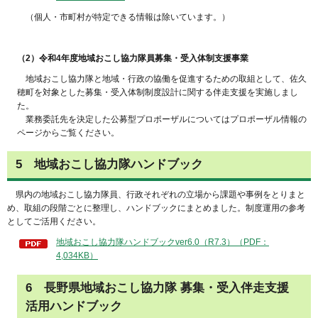
（個人・市町村が特定できる情報は除いています。）
（2）令和4年度地域おこし協力隊員募集・受入体制支援事業
地域おこし協力隊と地域・
行政の協働を促進するための取組として、佐久
穂町を対象とした募集・受入体制制度設計に関する伴走支援を実施しまし
た。
業務委託先を決定した公
募型プロポーザルについてはプロポーザル情報の
ページからご覧ください。
5
地
域おこし協力隊ハンドブック
県
内の地域おこし協力隊員、行政それぞれの立場から課題や事例をとりまと
め、取組の段階ごとに整理し、ハンドブックにまとめました。制度運用の参考
としてご活用ください。
地域おこし協力隊ハンドブックver6.0（R7.3）（PDF：
4,034KB）
6 長野県地域おこし協力隊 募集・受入伴走支援
活用ハンドブック