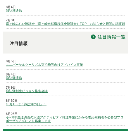
8月4日
諏訪湖通信
7月31日
霧ヶ峰みらい協議会（霧ヶ峰自然環境保全協議会）TOP お知らせと最近の議事録
8月5日
ユニバーサルツーリズム宿泊施設向けアドバイス事業
8月4日
諏訪湖通信
7月9日
諏訪湖創生ビジョン推進会議
6月30日
10月1日は「諏訪湖の日」！
6月26日
令和8年度諏訪湖の水辺アクティビティ推進事業にかかる委託候補者を公募型プロ
ポーザル方式により募集します