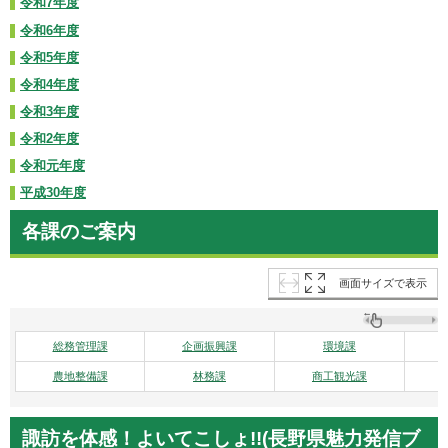
令和7年度
令和6年度
令和5年度
令和4年度
令和3年度
令和2年度
令和元年度
平成30年度
各課のご案内
画面サイズで表示
総務管理課
企画振興課
環境課
農地整備課
林務課
商工観光課
諏訪を体感！よいてこしょ!!(長野県魅力発信ブ