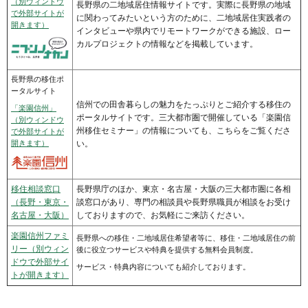
（別ウィンドウ
長野県の二地域居住情報サイトです。実際に長野県の地域
で外部サイトが
に関わってみたいという方のために、二地域居住実践者の
開きます）
インタビューや県内でリモートワークができる施設、ロー
カルプロジェクトの情報などを掲載しています。
長野県の移住ポ
ータルサイト
信州での田舎暮らしの魅力をたっぷりとご紹介する移住の
「楽園信州」
ポータルサイトです。三大都市圏で開催している「楽園信
（別ウィンドウ
州移住セミナー」の情報についても、こちらをご覧くださ
で外部サイトが
い。
開きます）
移住相談窓口
長野県庁のほか、東京・名古屋・大阪の三大都市圏に各相
（長野・東京・
談窓口があり、専門の相談員や長野県職員が相談をお受け
名古屋・大阪）
しておりますので、お気軽にご来訪ください。
楽園信州ファミ
長野県への移住・二地域居住希望者等に、移住・二地域居住の前
リー（別ウィン
後に役立つサービスや特典を提供する無料会員制度。
ドウで外部サイ
サービス・特典内容についても紹介しております。
トが開きます）