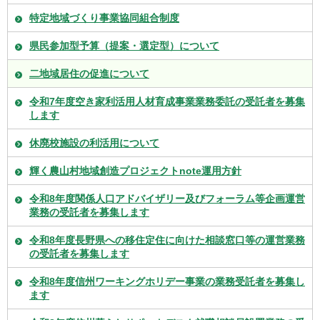
特定地域づくり事業協同組合制度
県民参加型予算（提案・選定型）について
二地域居住の促進について
令和7年度空き家利活用人材育成事業業務委託の受託者を募集
します
休廃校施設の利活用について
輝く農山村地域創造プロジェクトnote運用方針
令和8年度関係人口アドバイザリー及びフォーラム等企画運営
業務の受託者を募集します
令和8年度長野県への移住定住に向けた相談窓口等の運営業務
の受託者を募集します
令和8年度信州ワーキングホリデー事業の業務受託者を募集し
ます