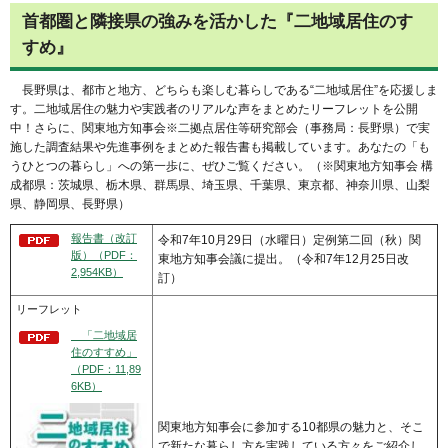
首都圏と隣接県の強みを活かした『二地域居住のす
すめ』
長野県は、都市と地方、どちらも楽しむ暮らしである“二地域居住”を応援しま
す。二地域居住の魅力や実践者のリアルな声をまとめたリーフレットを公開
中！さらに、関東地方知事会※二拠点居住等研究部会（事務局：長野県）で実
施した調査結果や先進事例をまとめた報告書も掲載しています。あなたの「も
うひとつの暮らし」への第一歩に、ぜひご覧ください。（※関東地方知事会 構
成都県：茨城県、栃木県、群馬県、埼玉県、千葉県、東京都、神奈川県、山梨
県、静岡県、長野県）
報告書（改訂
令和7年10月29日（水曜日）定例第二回（秋）関
版）（PDF：
東地方知事会議に提出。（令和7年12月25日改
2,954KB）
訂）
リーフレット
「二地域居
住のすすめ」
（PDF：11,89
6KB）
関東地方知事会に参加する10都県の魅力と、そこ
で新たな暮らし方を実践している方々をご紹介し