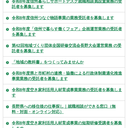
令和8年度信州暮らしサポートデスク就職相談員設置業務の受
託者を募集します
令和8年度信州つなぐ物語事業の業務受託者を募集します
令和8年度「信州で暮らす働くフェア」企画運営業務の受託者
を募集します
第42回地域づくり団体全国研修交流会長野大会運営業務 の受
託者を募集します
「地域の教科書」をつくってみませんか
令和8年度県と市町村の連携・協働による行政体制最適化推進
事業業務の受託者を募集します
令和8年度空き家利活用人材育成事業業務の受託者を募集しま
す
長野県への移住後の仕事探し｜就職相談ができる窓口（無
料・対面・オンライン対応）
令和8年度空き家利活用人材育成事業の短期研修受講者を募集