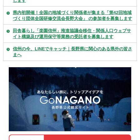
します
県内初開催！全国の地域づくり関係者が集まる「第42回地域
づくり団体全国研修交流会長野大会」 の参加者を募集します
田舎暮らし「楽園信州」推進協議会移住・関係人口ウェブサ
イト構築及び運用保守等業務の受託者を募集します
信州の今、LINEでキャッチ｜長野県に関心のある県外の皆さ
まへ