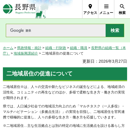
長野県Nagano Prefecture
アクセス
メニュー
検索
ホーム
>
県政情報・統計
>
組織・行財政
>
組織・職員
>
長野県の組織一覧（本
庁）
>
地域振興課紹介
> 二地域居住の促進について
更新日：2026年3月27日
二地域居住の促進について
二地域居住※は、人々の交流や新たなビジネスの誕生などによる、地域経済の
活性化、コミュニティの再生などのほか、多様で柔軟な生き方・働き方の実現
が期待されます。
県では、人口減少社会での地域活力向上のため「マルチタスク（一人多役）・
マルチハビテーション（多拠点生活）」の実現を目指し、二地域居住を官民連
携で積極的に促進し、人々の多様な生き方・働き方を応援していきます。
※二地域居住…主な生活拠点とは別の特定の地域に生活拠点を設ける暮らし方