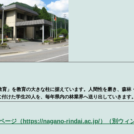
人教育」を教育の大きな柱に据えています。人間性を磨き、森林
に付けた学生20人を、毎年県内の林業界へ送り出していきます
tps://nagano-rindai.ac.jp/）（別ウィ