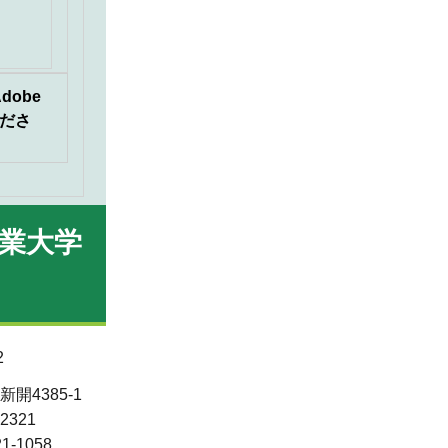
dobe
くださ
業大学
2
開4385-1
-2321
21-1058