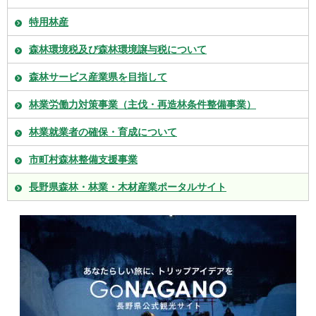
特用林産
森林環境税及び森林環境譲与税について
森林サービス産業県を目指して
林業労働力対策事業（主伐・再造林条件整備事業）
林業就業者の確保・育成について
市町村森林整備支援事業
長野県森林・林業・木材産業ポータルサイト