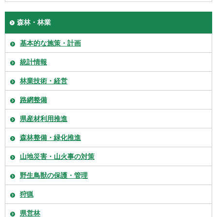
森林・林業
基本的な施策・計画
統計情報
林業技術・経営
路網整備
県産材利用推進
森林整備・緑化推進
山地災害・山火事の対策
野生鳥獣の保護・管理
狩猟
県営林