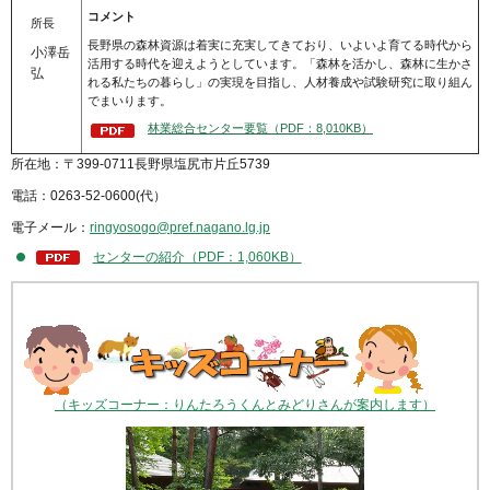
コメント
所長
長野県の森林資源は着実に充実してきており、いよいよ育てる時代から
小澤岳
活用する時代を迎えようとしています。「森林を活かし、森林に生かさ
弘
れる私たちの暮らし」の実現を目指し、人材養成や試験研究に取り組ん
でまいります。
林業総合センター要覧（PDF：8,010KB）
所在地：〒399-0711長野県塩尻市片丘5739
電話：0263-52-0600(代）
電子メール：
ringyosogo@pref.nagano.lg.jp
センターの紹介（PDF：1,060KB）
（キッズコーナー：りんたろうくんとみどりさんが案内します）