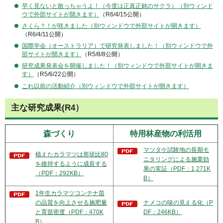
早く見ないと散っちゃうよ！（今度は正真正銘のサクラ）（別ウィンド
ウで外部サイトが開きます）
（R6/4/15公開）
さくら？！が咲きました（別ウィンドウで外部サイトが開きます）
（R6/4/11公開）
国際学会（オーストラリア）で研究発表しました！（別ウィンドウで外
部サイトが開きます）
（R5/8/8公開）
研究成果発表会を開催しました！（別ウィンドウで外部サイトが開きま
す）
（R5/6/22公開）
これ以前の活動紹介（別ウィンドウで外部サイトが開きます）
主な研究成果(R4）
森づくり
特用林産物の利活用
マツタケ試験地の長期モ
植えたカラマツは形状比80
ニタリングによる施業効
を維持するように成長する
果の実証（PDF：1,271K
（PDF：292KB）
B）
1年生カラマツコンテナ苗
の品質を向上させる施肥量
ナメコの味の見える化（P
と育苗密度（PDF：470K
DF：246KB）
B）