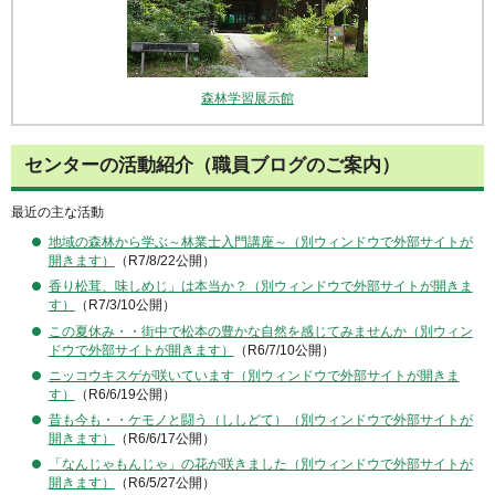
森林学習展示館
センターの活動紹介（職員ブログのご案内）
最近の主な活動
地域の森林から学ぶ～林業士入門講座～（別ウィンドウで外部サイトが
開きます）
（R7/8/22公開）
香り松茸、味しめじ」は本当か？（別ウィンドウで外部サイトが開きま
す）
（R7/3/10公開）
この夏休み・・街中で松本の豊かな自然を感じてみませんか（別ウィン
ドウで外部サイトが開きます）
（R6/7/10公開）
ニッコウキスゲが咲いています（別ウィンドウで外部サイトが開きま
す）
（R6/6/19公開）
昔も今も・・ケモノと闘う（ししどて）（別ウィンドウで外部サイトが
開きます）
（R6/6/17公開）
「なんじゃもんじゃ」の花が咲きました（別ウィンドウで外部サイトが
開きます）
（R6/5/27公開）