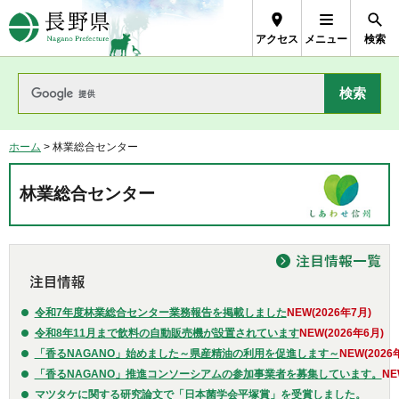
長野県Nagano Prefecture
アクセス
メニュー
検索
ホーム
> 林業総合センター
林業総合センター
令和7年度林業総合センター業務報告を掲載しました
NEW
(202
6年7月)
令和8年11月まで飲料の自動販売機が設置されています
NEW
(202
6年6月)
「香るNAGANO」始めました～県産精油の利用を促進します～
NEW(202
6
「香るNAGANO」推進コンソーシアムの参加事業者を募集しています。
N
E
マツタケに関する研究論文で「日本菌学会平塚賞」を受賞しました。