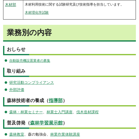
木材部
木材利用技術に関する試験研究及び技術指導を担当しています。
木材理化学試験
業務別の内容
おしらせ
自動販売機設置業者の募集
取り組み
研究活動コンプライアンス
外部評価
森林技術者の養成（
指導部
）
森林・林業セミナー
、
林業士入門講座
、
伐木造材課程
普及啓発（
森林学習展示館
）
森林教室
、森の勉強会、
林業作業体験講座