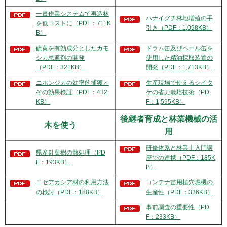
一貫作業システムで再造林
ハナイグチ林地増殖の手
を低コストに（PDF：711K
引き（PDF：1,098KB）
B）
硫黄を有効成分としたカモ
ドラム缶及びペール缶を
シカ忌避剤の開発
使用した精油採取装置の
（PDF：321KB）
開発（PDF：1,713KB）
ニホンジカの効率的捕獲と
生産現場で使えるシイタ
その効果検証（PDF：432
ケの省力栽培技術（PD
KB）
F：1,595KB）
後継者育成と林業機械の活
木を使う
用
研修体系と林業士入門講
県産針葉樹の熱処理（PD
座での連携（PDF：185K
F：193KB）
B）
ニセアカシア材の利用方法
コンテナ苗用植穴堀機の
の検討（PDF：188KB）
生産性（PDF：336KB）
事前調査の重要性（PD
F：233KB）