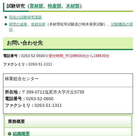
試験研究（
育林部
、
特産部
、
木材部
）
現在の試験研究課題
研究の成果
、
依頼分析
（木材理化学試験及び樹木発芽試験）、
試験機器の貸
付
お問い合わせ先
電話番号：
0263-52-0600
※受付時間_平日9時00分から16時30分
ファクシミリ：
0263-51-1311
林業総合センター
所在地：
〒399-0711塩尻市大字片丘5739
電話番号：
0263-52-0600
ファクシミリ：
0263-51-1311
業務概要
組織概要