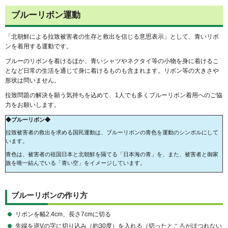
ブルーリボン運動
「北朝鮮による拉致被害者の生存と救出を信じる意思表示」として、青いリボ
ンを着用する運動です。
ブルーのリボンを着けるほか、青いシャツやネクタイ等の小物を身に着けるこ
となど日常の生活を通じて身に着けるものも含まれます。リボン等の大きさや
形状は問いません。
拉致問題の解決を願う気持ちを込めて、1人でも多くブルーリボン着用へのご協
力をお願いします。
◆ブルーリボン◆
拉致被害者の救出を求める国民運動は、ブルーリボンの青色を運動のシンボルにして
います。
青色は、被害者の祖国日本と北朝鮮を隔てる「日本海の青」を、また、被害者と御家
族を唯一結んでいる「青い空」をイメージしています。
ブルーリボンの作り方
リボンを幅2.4cm、長さ7cmに切る
先端を逆Vの字に切り込み（約30度）を入れる（切ったところがほつれない