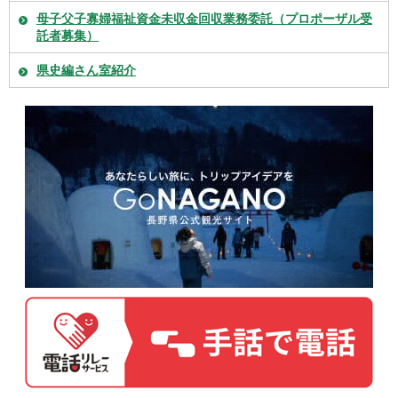
母子父子寡婦福祉資金未収金回収業務委託（プロポーザル受
託者募集）
県史編さん室紹介