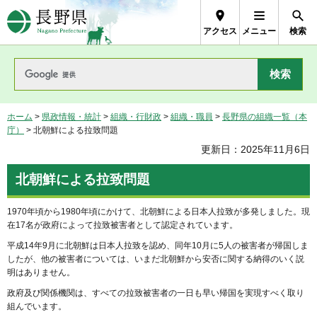
長野県Nagano Prefecture
アクセス
メニュー
検索
ホーム
>
県政情報・統計
>
組織・行財政
>
組織・職員
>
長野県の組織一覧（本
庁）
> 北朝鮮による拉致問題
更新日：2025年11月6日
北朝鮮による拉致問題
1970年頃から1980年頃にかけて、北朝鮮による日本人拉致が多発しました。現
在17名が政府によって拉致被害者として認定されています。
平成14年9月に北朝鮮は日本人拉致を認め、同年10月に5人の被害者が帰国しま
したが、他の被害者については、いまだ北朝鮮から安否に関する納得のいく説
明はありません。
政府及び関係機関は、すべての拉致被害者の一日も早い帰国を実現すべく取り
組んでいます。