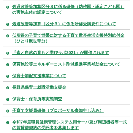
処遇改善等加算区分３に係る研修（幼稚園・認定こども園）
の実施主体の認定について
処遇改善等加算（区分３）に係る研修受講要件について
低所得の子育て世帯に対する子育て世帯生活支援特別給付金
（ひとり親世帯分）
『森と自然の育ちと学びラボ2021』が開催されます
保育施設等エネルギーコスト削減促進事業補助金について
保育士加配支援事業について
長野県保育士就職活動支援金
保育士・保育所等実態調査
子育て支援員研修（プロポーザル参加申し込み）
令和7年度職員健康管理システム用サーバ及び周辺機器等一式
の賃貸借契約の受託者を募集します