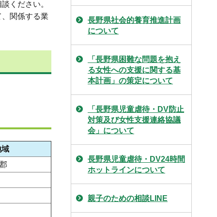
相談ください。
て、関係する業
長野県社会的養育推進計画
について
「長野県困難な問題を抱え
る女性への支援に関する基
本計画」の策定について
「長野県児童虐待・DV防止
対策及び女性支援連絡協議
会」について
地域
長野県児童虐待・DV24時間
郡
ホットラインについて
親子のための相談LINE