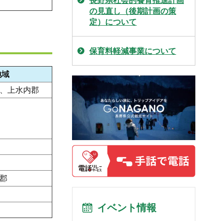
長野県社会的養育推進計画
の見直し（後期計画の策
定）について
保育料軽減事業について
地域
、上水内郡
郡
イベント情報