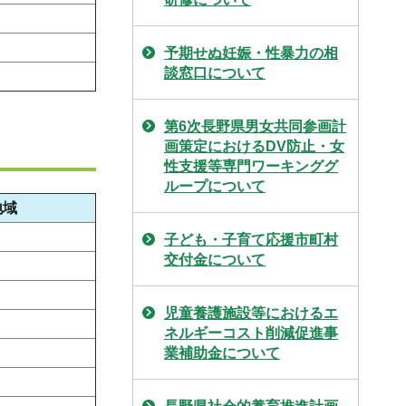
予期せぬ妊娠・性暴力の相
談窓口について
第6次長野県男女共同参画計
画策定におけるDV防止・女
性支援等専門ワーキンググ
ループについて
地域
子ども・子育て応援市町村
交付金について
児童養護施設等におけるエ
ネルギーコスト削減促進事
業補助金について