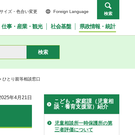
サイズ・色合い変更
Foreign Language
検索
仕事・産業・観光
社会基盤
県政情報・統計
> ひとり親等相談窓口
025年4月21日
こども・家庭課（児童相
談・養育支援室）紹介
児童相談所一時保護所の第
三者評価について