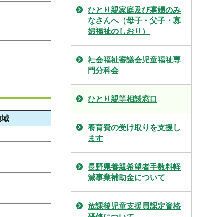
ひとり親家庭及び寡婦のみ
なさんへ（母子・父子・寡
婦福祉のしおり）
社会福祉審議会児童福祉専
門分科会
ひとり親等相談窓口
地域
養育費の受け取りを支援し
ます
長野県養親希望者手数料軽
減事業補助金について
放課後児童支援員認定資格
研修について