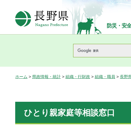
長野県Nagano Prefecture
防災・安
ホーム
>
県政情報・統計
>
組織・行財政
>
組織・職員
>
長野
ひとり親家庭等相談窓口