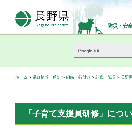
長野県Nagano Prefecture
防災・安
ホーム
>
県政情報・統計
>
組織・行財政
>
組織・職員
>
長野
「子育て支援員研修」につ