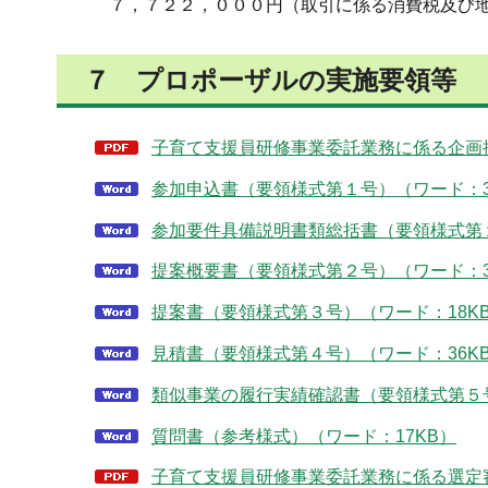
７，７２２，０００円（取引に係る消費税及び地
７ プロポーザルの実施要領等
子育て支援員研修事業委託業務に係る企画提
参加申込書（要領様式第１号）（ワード：3
参加要件具備説明書類総括書（要領様式第１
提案概要書（要領様式第２号）（ワード：3
提案書（要領様式第３号）（ワード：18K
見積書（要領様式第４号）（ワード：36K
類似事業の履行実績確認書（要領様式第５号
質問書（参考様式）（ワード：17KB）
子育て支援員研修事業委託業務に係る選定審査