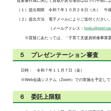
提案書作成に関して質疑がある場合は以下の手順によ
（１）提出期限 令和７年１０月２８日（火） 午
（２）提出方法 電子メールによりご送付ください
（メールアドレス：
hoiku@pref.nag
※質疑にあたっては、「子育て支援員研修事業委託
５ プレゼンテーション審査
日時： 令和７年１１月７日（金）
※Web会議システム（Zoom）での実施を予定し
６ 委託上限額