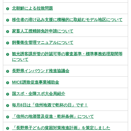
北朝鮮による拉致問題
移住者の溶け込み支援に積極的に取組むモデル地区について
家畜人工授精師免許申請について
飼養衛生管理マニュアルについて
観光誘客課所管の許認可等の審査基準・標準事務処理期間等
について
長野県インバウンド推進協議会
MICE誘致促進事業補助金
国スポ・全障スポ大会局紹介
毎月8日は「信州地酒で乾杯の日」です！
「信州の地酒普及促進・乾杯条例」について
「長野県子どもの貧困対策推進計画」を策定しました