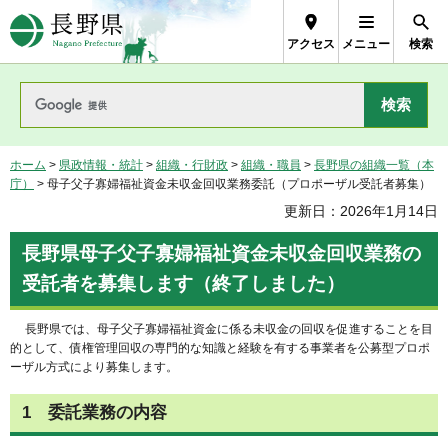
長野県Nagano Prefecture
アクセス
メニュー
検索
ホーム
>
県政情報・統計
>
組織・行財政
>
組織・職員
>
長野県の組織一覧（本
庁）
> 母子父子寡婦福祉資金未収金回収業務委託（プロポーザル受託者募集）
更新日：2026年1月14日
長野県母子父子寡婦福祉資金未収金回収業務の
受託者を募集します（終了しました）
長野県では、母子父子寡婦福祉資金に係る未収金の回収を促進することを目
的として、債権管理回収の専門的な知識と経験を有する事業者を公募型プロポ
ーザル方式により募集します。
1 委託業務の内容