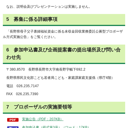
なお、説明会及びプレゼンテーションは実施しません。
5 募集に係る詳細事項
「長野県母子父子寡婦福祉資金に係る未収金回収業務委託公募型プロポーザ
ル方式実施公告」をご覧ください。
6 参加申込書及び企画提案書の提出場所及び問い合
わせ先
〒380₋8570 長野県長野市大字南長野字幅下692₋2
長野県県民文化部こども若者局こども・家庭課家庭支援係（県庁4階）
電話 026₋235₋7147
FAX 026₋235₋7390
7 プロポーザルの実施要領等
実施公告（PDF：207KB）
参加申込書（様式第3号）（ワード：17KB）