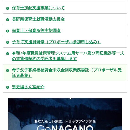
保育士加配支援事業について
長野県保育士就職活動支援金
保育士・保育所等実態調査
子育て支援員研修（プロポーザル参加申し込み）
令和7年度職員健康管理システム用サーバ及び周辺機器等一式
の賃貸借契約の受託者を募集します
母子父子寡婦福祉資金未収金回収業務委託（プロポーザル受
託者募集）
県史編さん室紹介