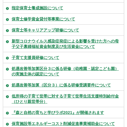
指定保育士養成施設について
保育士修学資金貸付等事業について
保育士等キャリアアップ研修について
新型コロナウイルス感染症発症による影響を受けた方への母
子父子寡婦福祉資金制度及び生活資金について
子育て支援員研修について
処遇改善等加算区分３に係る研修（幼稚園・認定こども園）
の実施主体の認定について
処遇改善等加算（区分３）に係る研修受講要件について
低所得の子育て世帯に対する子育て世帯生活支援特別給付金
（ひとり親世帯分）
『森と自然の育ちと学びラボ2021』が開催されます
保育施設等エネルギーコスト削減促進事業補助金について