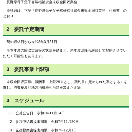
長野県母子父子寡婦福祉資金未収金回収業務
※詳細は、下記「長野県母子父子寡婦福祉資金未収金回収業務 仕様書」の
とおり
2 委託予定期間
契約締結日から令和8年3月31日
※本年度の回収実績等の状況を踏まえ、来年度以降も継続して契約させてい
ただく可能性もあります。
3 委託事業上限額
未収金回収実績に報酬率（上限29％とし、契約書に定められた率とする）を
乗じ、消費税及び地方消費税相当額を加えた金額
4 スケジュール
（1）公募公告日 令和7年11月14日
（2）参加申込書提出期限 令和7年11月20日
（3）企画提案書提出期限 令和7年12月1日