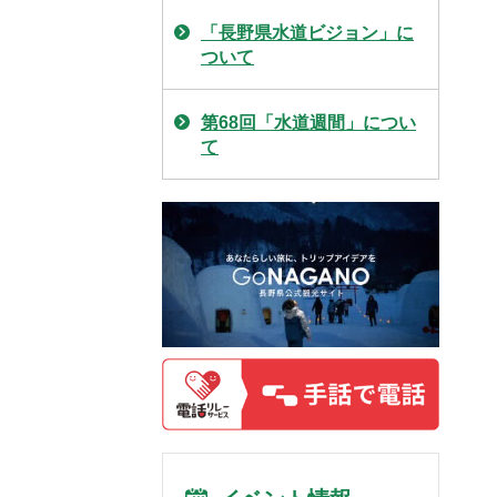
「長野県水道ビジョン」に
ついて
第68回「水道週間」につい
て