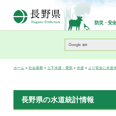
長野県Nagano Prefecture
防災・安
ホーム
>
社会基盤
>
上下水道・電気
>
水道
>
より安全に水道
長野県の水道統計情報