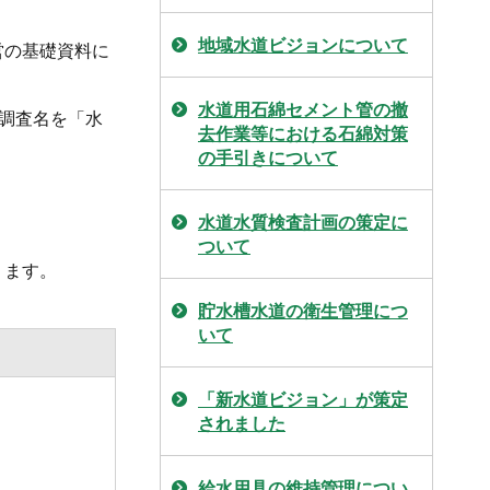
地域水道ビジョンについて
営の基礎資料に
水道用石綿セメント管の撤
※調査名を「水
去作業等における石綿対策
の手引きについて
水道水質検査計画の策定に
ついて
ります。
貯水槽水道の衛生管理につ
いて
「新水道ビジョン」が策定
されました
給水用具の維持管理につい