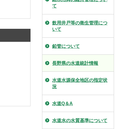
て
飲用井戸等の衛生管理につ
いて
鉛管について
長野県の水道統計情報
水道水源保全地区の指定状
況
水道Q＆A
水道水の水質基準について